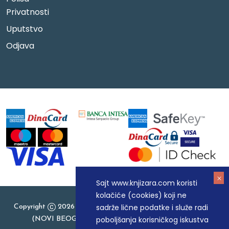
Privatnosti
Uputstvo
Odjava
Sajt www.knjizara.com koristi
kolačiće (cookies) koji ne
sadrže lične podatke i služe radi
Copyright
2026 Knjizara.com - MAKART DOO BEOGRAD
poboljšanja korisničkog iskustva
(NOVI BEOGRAD), PIB: 105184104, MB: 20337524