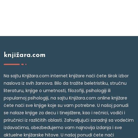
knjižara.com
Na sajtu Knjižara.com internet knjižare naći ćete širok izbor
naslova iz svih žanrova. Bilo da tražite beletristiku, stručnu
literaturu, knjige o umetnosti, filozofiji, psihologiji ili
popularnoj psihologiji, na sajtu Knjižara.com online knjižare
ćete naći sve knjige koje su vam potrebne. U našoj ponudi
se nalaze knjige za decu i tinejdžere, kao i rečnici, vodiči i
priručnici iz različitih oblasti. Zahvaljujući saradnji sa vodećim
izdavačima, obezbeđujemo vam najnovija izdanja i sve
aktuelne knjižarske hitove. U našoj ponudi ćete naći