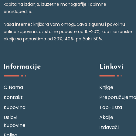
kapitalna izdanja, izuzetne monografije i obimne
enciklopedije.
Naša internet knjižara vam omogućava sigurnu i povoljnu
online kupovinu, uz stalne popuste od 10-20%, kao i sezonske
akcije sa popustima od 30%, 40%, pa čak i 50%.
Informacije
Linkovi
O Nama
Knjige
Kontakt
Preporučujem
Kupovina
Top-Lista
Uslovi
Akcije
Kupovine
Izdavači
Polisa