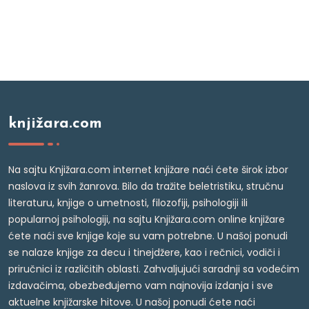
knjižara.com
Na sajtu Knjižara.com internet knjižare naći ćete širok izbor
naslova iz svih žanrova. Bilo da tražite beletristiku, stručnu
literaturu, knjige o umetnosti, filozofiji, psihologiji ili
popularnoj psihologiji, na sajtu Knjižara.com online knjižare
ćete naći sve knjige koje su vam potrebne. U našoj ponudi
se nalaze knjige za decu i tinejdžere, kao i rečnici, vodiči i
priručnici iz različitih oblasti. Zahvaljujući saradnji sa vodećim
izdavačima, obezbeđujemo vam najnovija izdanja i sve
aktuelne knjižarske hitove. U našoj ponudi ćete naći