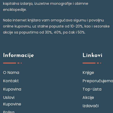
kapitalna izdanja, izuzetne monografije i obimne
enciklopedije.
Naša internet knjižara vam omogućava sigurnu i povoljnu
online kupovinu, uz stalne popuste od 10-20%, kao i sezonske
akcije sa popustima od 30%, 40%, pa čak i 50%.
Informacije
Linkovi
O Nama
Knjige
Kontakt
Preporučujem
Kupovina
Top-Lista
Uslovi
Akcije
Kupovine
Izdavači
Polisa