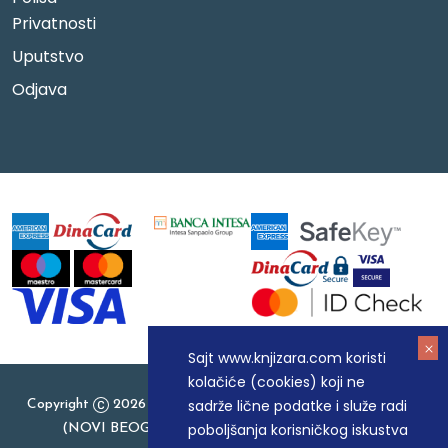
Privatnosti
Uputstvo
Odjava
Sajt www.knjizara.com koristi
kolačiće (cookies) koji ne
sadrže lične podatke i služe radi
Copyright
2026 Knjizara.com - MAKART DOO BEOGRAD
poboljšanja korisničkog iskustva
(NOVI BEOGRAD), PIB: 105184104, MB: 20337524