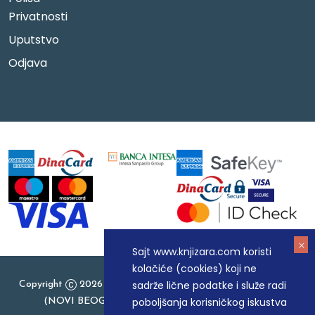
Privatnosti
Uputstvo
Odjava
Sajt www.knjizara.com koristi
kolačiće (cookies) koji ne
sadrže lične podatke i služe radi
Copyright
2026 Knjizara.com - MAKART DOO BEOGRAD
poboljšanja korisničkog iskustva
(NOVI BEOGRAD), PIB: 105184104, MB: 20337524