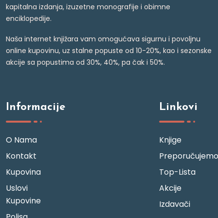
kapitalna izdanja, izuzetne monografije i obimne
enciklopedije.
Naša internet knjižara vam omogućava sigurnu i povoljnu
online kupovinu, uz stalne popuste od 10-20%, kao i sezonske
akcije sa popustima od 30%, 40%, pa čak i 50%.
Informacije
Linkovi
O Nama
Knjige
Kontakt
Preporučujem
Kupovina
Top-Lista
Uslovi
Akcije
Kupovine
Izdavači
Polisa