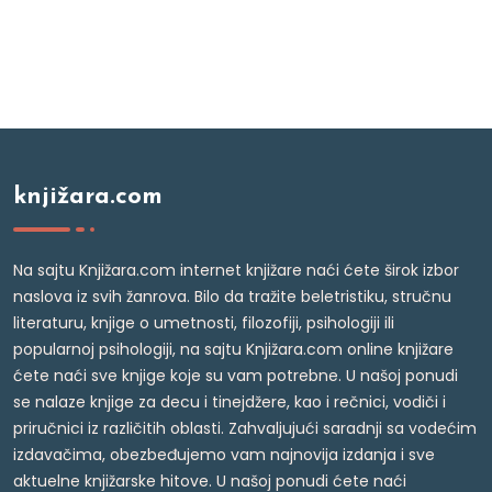
knjižara.com
Na sajtu Knjižara.com internet knjižare naći ćete širok izbor
naslova iz svih žanrova. Bilo da tražite beletristiku, stručnu
literaturu, knjige o umetnosti, filozofiji, psihologiji ili
popularnoj psihologiji, na sajtu Knjižara.com online knjižare
ćete naći sve knjige koje su vam potrebne. U našoj ponudi
se nalaze knjige za decu i tinejdžere, kao i rečnici, vodiči i
priručnici iz različitih oblasti. Zahvaljujući saradnji sa vodećim
izdavačima, obezbeđujemo vam najnovija izdanja i sve
aktuelne knjižarske hitove. U našoj ponudi ćete naći