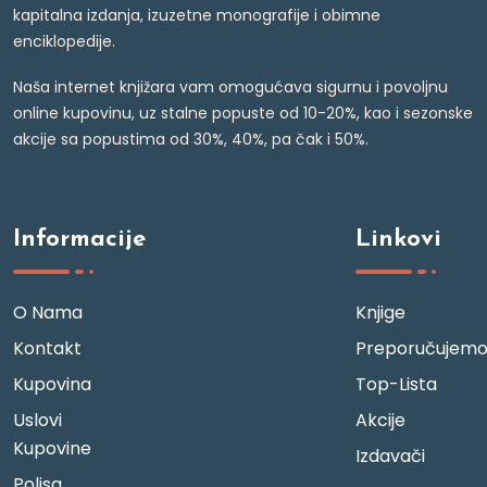
kapitalna izdanja, izuzetne monografije i obimne
enciklopedije.
Naša internet knjižara vam omogućava sigurnu i povoljnu
online kupovinu, uz stalne popuste od 10-20%, kao i sezonske
akcije sa popustima od 30%, 40%, pa čak i 50%.
Informacije
Linkovi
O Nama
Knjige
Kontakt
Preporučujem
Kupovina
Top-Lista
Uslovi
Akcije
Kupovine
Izdavači
Polisa