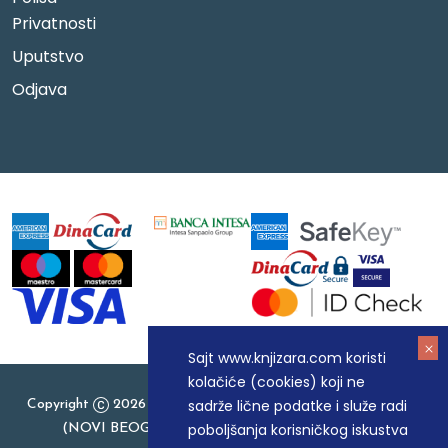
Privatnosti
Uputstvo
Odjava
Sajt www.knjizara.com koristi
kolačiće (cookies) koji ne
sadrže lične podatke i služe radi
Copyright
2026 Knjizara.com - MAKART DOO BEOGRAD
poboljšanja korisničkog iskustva
(NOVI BEOGRAD), PIB: 105184104, MB: 20337524