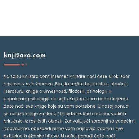
knjižara.com
Na sajtu Knjižara.com internet knjižare naći ćete širok izbor
naslova iz svih žanrova. Bilo da tražite beletristiku, stručnu
literaturu, knjige o umetnosti, filozofiji, psihologiji ili
popularnoj psihologiji, na sajtu Knjižara.com online knjižare
ćete naći sve knjige koje su vam potrebne. U našoj ponudi
se nalaze knjige za decu i tinejdžere, kao i rečnici, vodiči i
priručnici iz različitih oblasti. Zahvaljujući saradnji sa vodećim
izdavačima, obezbeđujemo vam najnovija izdanja i sve
aktuelne knjižarske hitove. U našoj ponudi ćete naći