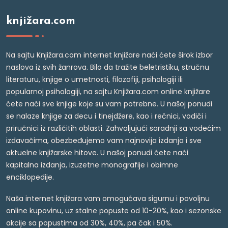
knjižara.com
Na sajtu Knjižara.com internet knjižare naći ćete širok izbor
naslova iz svih žanrova. Bilo da tražite beletristiku, stručnu
literaturu, knjige o umetnosti, filozofiji, psihologiji ili
popularnoj psihologiji, na sajtu Knjižara.com online knjižare
ćete naći sve knjige koje su vam potrebne. U našoj ponudi
se nalaze knjige za decu i tinejdžere, kao i rečnici, vodiči i
priručnici iz različitih oblasti. Zahvaljujući saradnji sa vodećim
izdavačima, obezbeđujemo vam najnovija izdanja i sve
aktuelne knjižarske hitove. U našoj ponudi ćete naći
kapitalna izdanja, izuzetne monografije i obimne
enciklopedije.
Naša internet knjižara vam omogućava sigurnu i povoljnu
online kupovinu, uz stalne popuste od 10-20%, kao i sezonske
akcije sa popustima od 30%, 40%, pa čak i 50%.