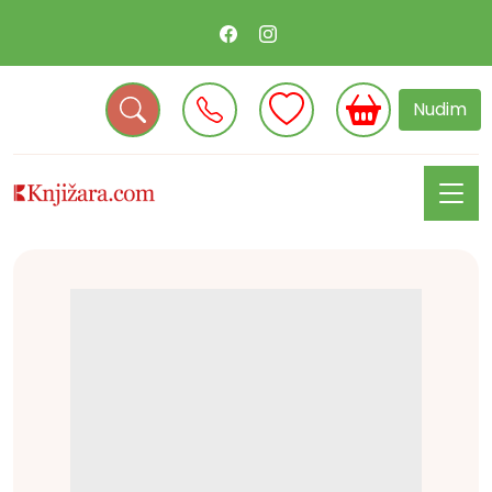
Nudim