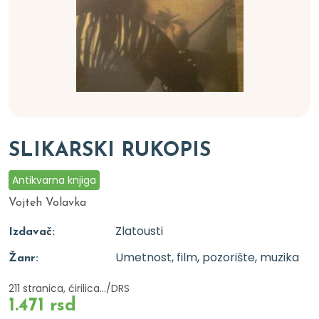
SLIKARSKI RUKOPIS
Antikvarna knjiga
Vojteh Volavka
Zlatousti
Izdavač:
Umetnost, film, pozorište, muzika
Žanr:
211 stranica, ćirilica.../DRS
1.471 rsd