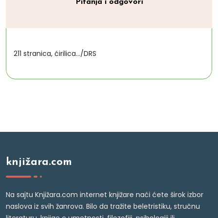
Pitanja i odgovori
211 stranica, ćirilica.../DRS
knjižara.com
Na sajtu Knjižara.com internet knjižare naći ćete širok izbor
naslova iz svih žanrova. Bilo da tražite beletristiku, stručnu