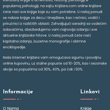
literaturu, knjige o umetnosti, filozofiji, psihologiji ili
popularnoj psihologiji, na sajtu Knjižara.com online knjižare
ćete naći sve knjige koje su vam potrebne. U našoj ponudi
se nalaze knjige za decu i tinejdžere, kao i rečnici, vodiči i
priručnici iz različitih oblasti. Zahvaljujući saradnji sa vodećim
izdavačima, obezbeđujemo vam najnovija izdanja i sve
aktuelne knjižarske hitove. U našoj ponudi ćete naći
kapitalna izdanja, izuzetne monografije i obimne
enciklopedije.
Naša internet knjižara vam omogućava sigurnu i povoljnu
online kupovinu, uz stalne popuste od 10-20%, kao i sezonske
akcije sa popustima od 30%, 40%, pa čak i 50%.
Informacije
Linkovi
O Nama
Knjige