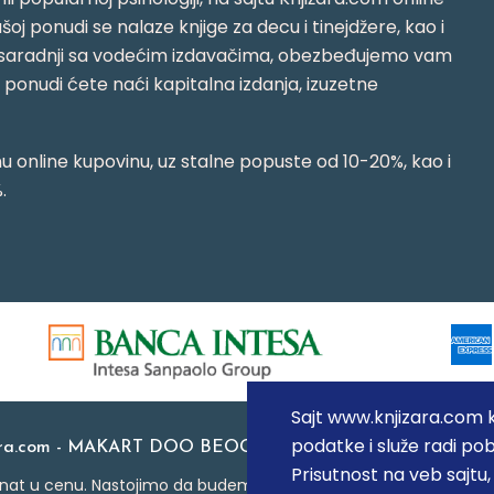
oj ponudi se nalaze knjige za decu i tinejdžere, kao i
jujući saradnji sa vodećim izdavačima, obezbeđujemo vam
j ponudi ćete naći kapitalna izdanja, izuzetne
 online kupovinu, uz stalne popuste od 10-20%, kao i
.
Sajt www.knjizara.com ko
podatke i služe radi pob
ara.com - MAKART DOO BEOGRAD (NOVI BEOGRAD), PIB: 1
Prisutnost na veb sajtu
at u cenu. Nastojimo da budemo što precizniji u opisu proizvoda