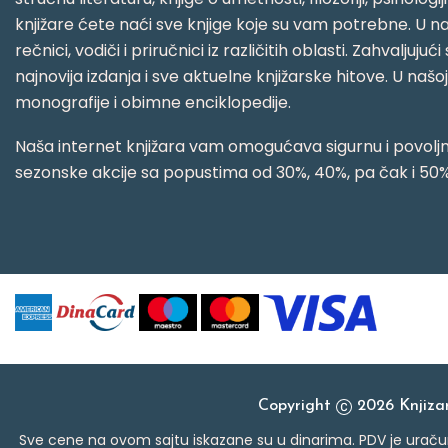
knjižare ćete naći sve knjige koje su vam potrebne. U naš
rečnici, vodiči i priručnici iz različitih oblasti. Zahval
najnovija izdanja i sve aktuelne knjižarske hitove. U našo
monografije i obimne enciklopedije.
Naša internet knjižara vam omogućava sigurnu i povoljnu
sezonske akcije sa popustima od 30%, 40%, pa čak i 50%
Copyright
2026 Knjiz
Sve cene na ovom sajtu iskazane su u dinarima. PDV je uračun