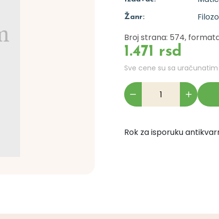
Filozo
Žanr:
Broj strana: 574, formata
1.471 rsd
Sve cene su sa uračunati
Rok za isporuku antikvarn