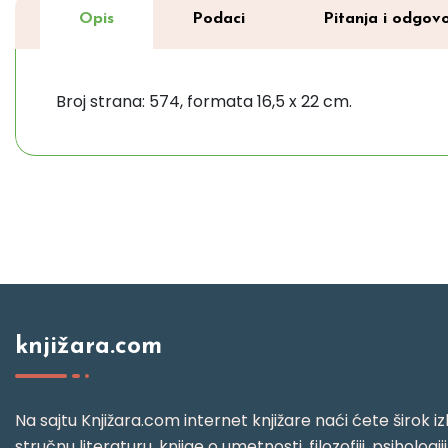
Opis
Podaci
Pitanja i odgovo
Broj strana: 574, formata 16,5 x 22 cm.
knjižara.com
Na sajtu Knjižara.com internet knjižare naći ćete širok izb
stručnu literaturu, knjige o umetnosti, filozofiji, psihologij