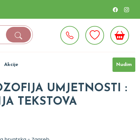
Akcije
Nudim
ZOFIJA UMJETNOSTI :
JA TEKSTOVA
a hrvatska - Zagreb