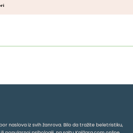
ri
or naslova iz svih žanrova. Bilo da tražite beletristiku,
i ili popularnoj psihologiji, na sajtu Knjižara.com online