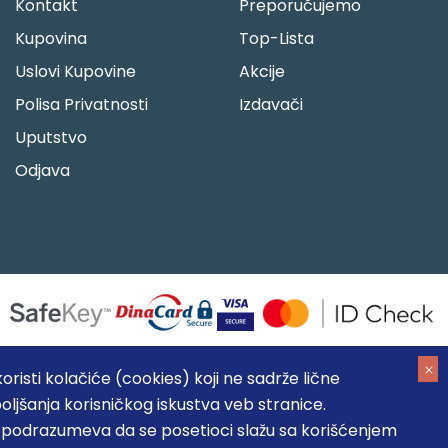
Kontakt
Preporučujemo
Kupovina
Top-Lista
Uslovi Kupovine
Akcije
Polisa Privatnosti
Izdavači
Uputstvo
Odjava
risti kolačiće (cookies) koji ne sadrže lične
oljšanja korisničkog iskustva veb stranice.
05184104, MB: 20337524
, podrazumeva da se posetioci slažu sa korišćenjem
, prikazu slika i samih cena, ali ne možemo garantovati da su