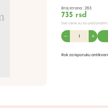
Broj strana : 263.
735 rsd
Sve cene su sa uračunati
Rok za isporuku antikvarn