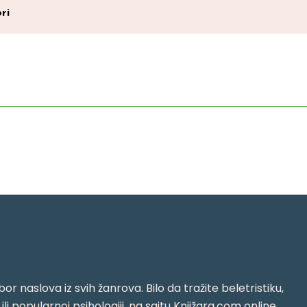
ri
or naslova iz svih žanrova. Bilo da tražite beletristiku,
i ili popularnoj psihologiji, na sajtu Knjižara.com online