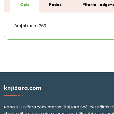
Opis
Podaci
Pitanja i odgovo
Broj strana : 263.
knjižara.com
Na sajtu Knjižara.com internet knjižare naći ćete širok izb
stručnu literaturu, knjige o umetnosti, filozofiji, psihologij