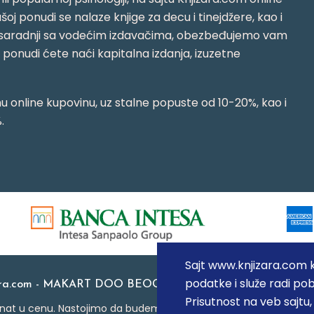
oj ponudi se nalaze knjige za decu i tinejdžere, kao i
jujući saradnji sa vodećim izdavačima, obezbeđujemo vam
j ponudi ćete naći kapitalna izdanja, izuzetne
 online kupovinu, uz stalne popuste od 10-20%, kao i
.
Sajt www.knjizara.com ko
podatke i služe radi pob
ara.com - MAKART DOO BEOGRAD (NOVI BEOGRAD), PIB: 1
Prisutnost na veb sajtu
at u cenu. Nastojimo da budemo što precizniji u opisu proizvoda