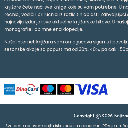
knjižare ćete naći sve knjige koje su vam potrebne. U naš
rečnici, vodiči i priručnici iz različitih oblasti. Zahval
najnovija izdanja i sve aktuelne knjižarske hitove. U našo
monografije i obimne enciklopedije.
Naša internet knjižara vam omogućava sigurnu i povoljnu
sezonske akcije sa popustima od 30%, 40%, pa čak i 50%
Copyright
2026 Knjiz
Sve cene na ovom sajtu iskazane su u dinarima. PDV je uračun