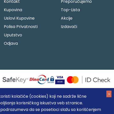
Kontakt
Preporučujemo
Kupovina
Top-Lista
Uslovi Kupovine
Akcije
Polisa Privatnosti
Izdavači
Uputstvo
Odjava
risti kolačiće (cookies) koji ne sadrže lične
oljšanja korisničkog iskustva veb stranice.
05184104, MB: 20337524
, podrazumeva da se posetioci slažu sa korišćenjem
, prikazu slika i samih cena, ali ne možemo garantovati da su