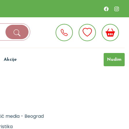
Akcije
Nudim
ić media - Beograd
istika