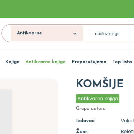
Antikvarne
Knjige
Antikvarne knjige
Preporučujemo
Top-lista
KOMŠIJE
Antikvarna knjiga
Grupa autora
Vukot
Izdavač:
Beletr
Žanr: