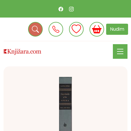
Nudim