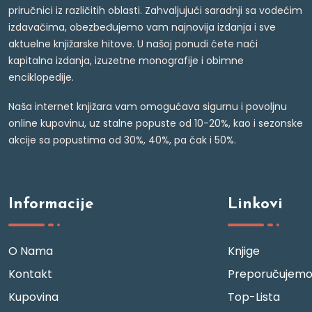
priručnici iz različitih oblasti. Zahvaljujući saradnji sa vodećim
izdavačima, obezbeđujemo vam najnovija izdanja i sve
aktuelne knjižarske hitove. U našoj ponudi ćete naći
kapitalna izdanja, izuzetne monografije i obimne
enciklopedije.
Naša internet knjižara vam omogućava sigurnu i povoljnu
online kupovinu, uz stalne popuste od 10-20%, kao i sezonske
akcije sa popustima od 30%, 40%, pa čak i 50%.
Informacije
Linkovi
O Nama
Knjige
Kontakt
Preporučujem
Kupovina
Top-Lista