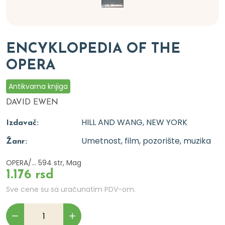
ENCYKLOPEDIA OF THE
OPERA
Antikvarna knjiga
DAVID EWEN
HILL AND WANG, NEW YORK
Izdavač:
Umetnost, film, pozorište, muzika
Žanr:
OPERA/... 594 str, Mag
1.176 rsd
Sve cene su sa uračunatim PDV-om.