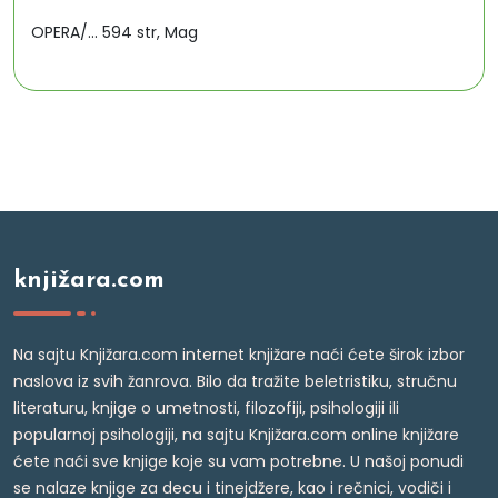
OPERA/... 594 str, Mag
knjižara.com
Na sajtu Knjižara.com internet knjižare naći ćete širok izbor
naslova iz svih žanrova. Bilo da tražite beletristiku, stručnu
literaturu, knjige o umetnosti, filozofiji, psihologiji ili
popularnoj psihologiji, na sajtu Knjižara.com online knjižare
ćete naći sve knjige koje su vam potrebne. U našoj ponudi
se nalaze knjige za decu i tinejdžere, kao i rečnici, vodiči i