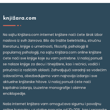
knjižara.com
Na sajtu Knjižara.com internet knjižare naći ćete širok izbor
naslova iz svih žanrova. Bilo da tražite beletristiku, stručnu
literaturu, knjige o umetnosti, filozofiji, psihologiji ili
popularnoj psihologiji, na sajtu Knjižara.com online knjižare
ćete naći sve knjige koje su vam potrebne. U našoj ponudi
se nalaze knjige za decu i tinejdžere, kao i rečnici, vodiči i
priručnici iz različitih oblasti. Zahvaljujući saradnji sa vodećim
izdavačima, obezbeđujemo vam najnovija izdanja i sve
aktuelne knjižarske hitove. U našoj ponudi ćete naći
kapitalna izdanja, izuzetne monografije i obimne
enciklopedije.
Naša internet knjižara vam omogućava sigurnu i povoljnu
online kupovinu, uz stalne popuste od 10-20%, kao i sezonske