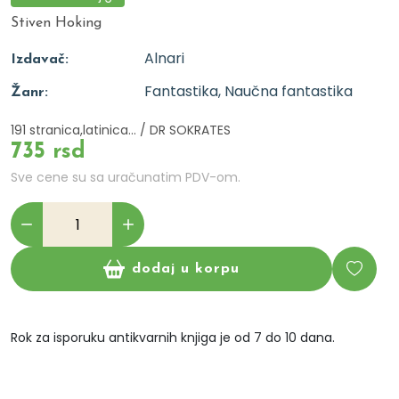
Stiven Hoking
Alnari
Izdavač:
Fantastika, Naučna fantastika
Žanr:
191 stranica,latinica... / DR SOKRATES
735 rsd
Sve cene su sa uračunatim PDV-om.
dodaj u korpu
Rok za isporuku antikvarnih knjiga je od 7 do 10 dana.