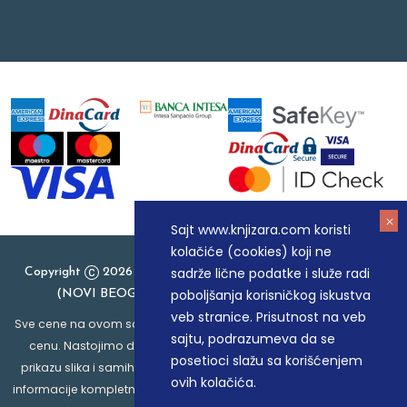
Sajt www.knjizara.com koristi
kolačiće (cookies) koji ne
sadrže lične podatke i služe radi
Copyright
2026 Knjizara.com - MAKART DOO BEOGRAD
poboljšanja korisničkog iskustva
(NOVI BEOGRAD), PIB: 105184104, MB: 20337524
veb stranice. Prisutnost na veb
Sve cene na ovom sajtu iskazane su u dinarima. PDV je uračunat u
sajtu, podrazumeva da se
cenu. Nastojimo da budemo što precizniji u opisu proizvoda,
posetioci slažu sa korišćenjem
prikazu slika i samih cena, ali ne možemo garantovati da su sve
ovih kolačića.
informacije kompletne i bez grešaka. Svi artikli prikazani na sajtu su