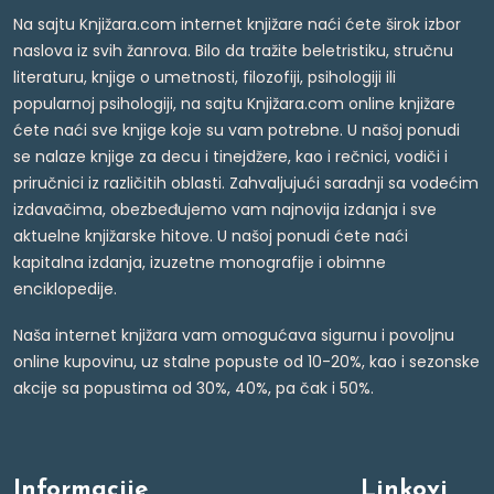
Na sajtu Knjižara.com internet knjižare naći ćete širok izbor
naslova iz svih žanrova. Bilo da tražite beletristiku, stručnu
literaturu, knjige o umetnosti, filozofiji, psihologiji ili
popularnoj psihologiji, na sajtu Knjižara.com online knjižare
ćete naći sve knjige koje su vam potrebne. U našoj ponudi
se nalaze knjige za decu i tinejdžere, kao i rečnici, vodiči i
priručnici iz različitih oblasti. Zahvaljujući saradnji sa vodećim
izdavačima, obezbeđujemo vam najnovija izdanja i sve
aktuelne knjižarske hitove. U našoj ponudi ćete naći
kapitalna izdanja, izuzetne monografije i obimne
enciklopedije.
Naša internet knjižara vam omogućava sigurnu i povoljnu
online kupovinu, uz stalne popuste od 10-20%, kao i sezonske
akcije sa popustima od 30%, 40%, pa čak i 50%.
Informacije
Linkovi