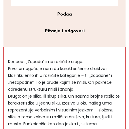
Podaci
Pitanja i odgovori
Koncept „Zapada“ ima različite uloge:
Prvo: omogućuje nam da karakterišemo društva i
klasifikujemo ih u različite kategorije – tj. „zapadne“ i
„nezapadne“. To je oruđe kojim se misli. On pokreće
određenu strukturu misli i znanja.
Drugo: on je slika, ili skup slika. On sažima brojne različite
karakteristike u jednu sliku. Izaziva u oku našeg uma –
reprezentuje verbalnim i vizuelnim jezikom – složenu
sliku o tome kakva su različita društva, kulture, ljudi i
mesta. Funkcioniše kao deo jezika i „sistema