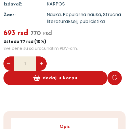
KARPOS
Izdavač:
Nauka, Popularna nauka, Stručna
Žanr:
literatura
Eseji, publicistika
693 rsd
770 rsd
Ušteda 77 rsd (10%)
Sve cene su sa uračunatim PDV-om.
dodaj u korpu
Opis