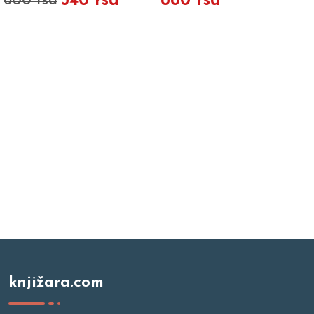
540 rsd
880 rsd
600 rsd
knjižara.com