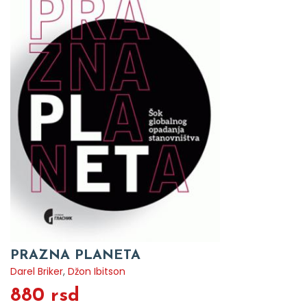
PRAZNA PLANETA
Darel Briker
,
Džon Ibitson
880 rsd