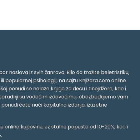
or naslova iz svih žanrova. Bilo da tražite beletristiku,
i ili popularnoj psihologiji, na sajtu Knjižara.com online
oj ponudi se nalaze knjige za decu i tinejdžere, kao i
jujući saradnji sa vodećim izdavačima, obezbeđujemo vam
j ponudi ćete naći kapitalna izdanja, izuzetne
 online kupovinu, uz stalne popuste od 10-20%, kao i
.