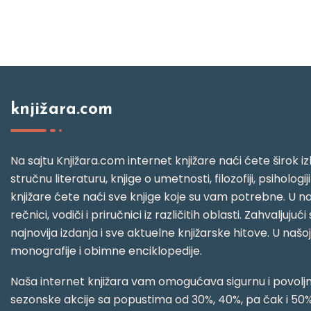
knjižara.com
Na sajtu Knjižara.com internet knjižare naći ćete širok izb
stručnu literaturu, knjige o umetnosti, filozofiji, psihologij
knjižare ćete naći sve knjige koje su vam potrebne. U naš
rečnici, vodiči i priručnici iz različitih oblasti. Zahval
najnovija izdanja i sve aktuelne knjižarske hitove. U našo
monografije i obimne enciklopedije.
Naša internet knjižara vam omogućava sigurnu i povoljnu
sezonske akcije sa popustima od 30%, 40%, pa čak i 50%