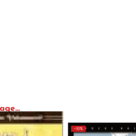
ge...
-10%