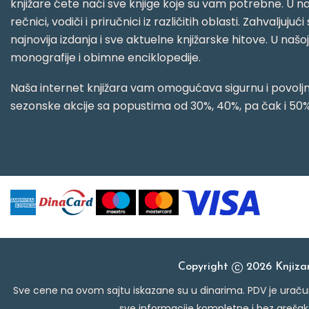
knjižare ćete naći sve knjige koje su vam potrebne. U naš
rečnici, vodiči i priručnici iz različitih oblasti. Zahval
najnovija izdanja i sve aktuelne knjižarske hitove. U našo
monografije i obimne enciklopedije.
Naša internet knjižara vam omogućava sigurnu i povoljnu
sezonske akcije sa popustima od 30%, 40%, pa čak i 50%
Copyright
2026 Knjiz
Sve cene na ovom sajtu iskazane su u dinarima. PDV je uračun
sve informacije kompletne i bez grešak