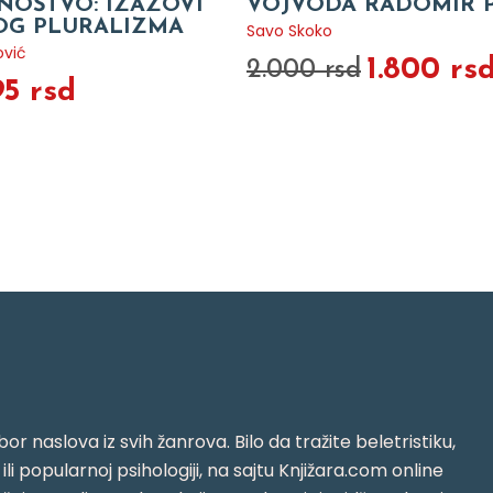
NOŠTVO: IZAZOVI
VOJVODA RADOMIR P
KOG PLURALIZMA
Savo Skoko
vić
1.800 rs
2.000 rsd
95 rsd
or naslova iz svih žanrova. Bilo da tražite beletristiku,
i ili popularnoj psihologiji, na sajtu Knjižara.com online