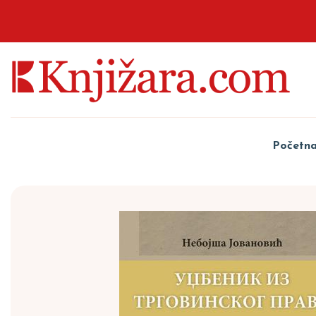
Početn