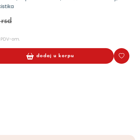
istika
 rsd
m PDV-om.
dodaj u korpu