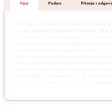
Opis
Podaci
Pitanja i odgovo
Ova knjiga je, pre svega, namenjena za spremanje
Pravnog fakulteta Univerziteta u Beogradu. Pisac j
profesorima dr Vukom Radovićem i dr Mirjanom Rado
prava. Pisac je nastojao da knjiga bude što lakš
Srbije, dok se strana prava gotovo uopšte ne razm
nema ni ukazivanja na stavove sudske prakse, nit
grana, pravni subjekt, pravna i poslovna sposobnost,
razumevanje pravila trgovinskog prava. Primeri u kn
jednostavnijim srpskim jezikom, uz što manju upotr
često ima mnogo nepotrebnih stranih i preterano 