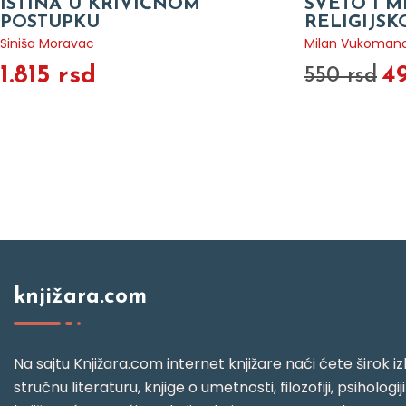
ISTINA U KRIVIČNOM
SVETO I M
POSTUPKU
RELIGIJS
Siniša Moravac
Milan Vukomano
1.815 rsd
4
550 rsd
knjižara.com
Na sajtu Knjižara.com internet knjižare naći ćete širok izb
stručnu literaturu, knjige o umetnosti, filozofiji, psihologij