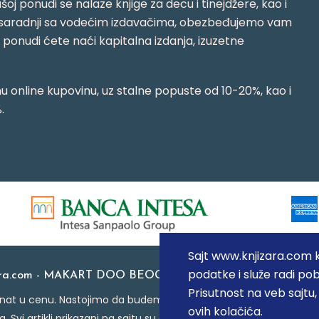
oj ponudi se nalaze knjige za decu i tinejdžere, kao i
jujući saradnji sa vodećim izdavačima, obezbeđujemo vam
j ponudi ćete naći kapitalna izdanja, izuzetne
 online kupovinu, uz stalne popuste od 10-20%, kao i
.
Sajt www.knjizara.com ko
podatke i služe radi pob
ara.com - MAKART DOO BEOGRAD (NOVI BEOGRAD), PIB: 1
Prisutnost na veb sajtu
at u cenu. Nastojimo da budemo što precizniji u opisu proizvoda
ovih kolačića.
a. Svi artikli prikazani na sajtu su deo naše ponude i ne podraz