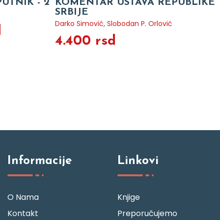
UTNIK - 2
KOMENTAR USTAVA REPUBLIKE
SRBIJE
Darko Simović
,
Slobodan P. Orlović
d
4.400 rsd
Informacije
Linkovi
O Nama
Knjige
Kontakt
Preporučujemo