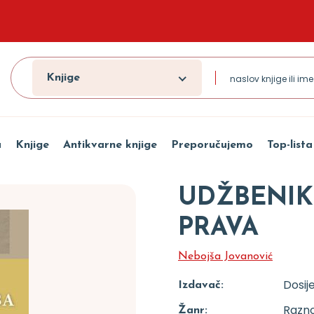
Knjige
a
Knjige
Antikvarne knjige
Preporučujemo
Top-lista
UDŽBENIK
PRAVA
Nebojša Jovanović
Dosij
Izdavač:
Razn
Žanr: