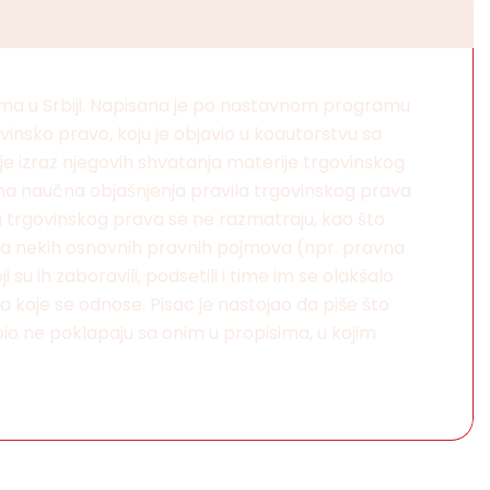
ama u Srbiji. Napisana je po nastavnom programu
vinsko pravo, koju je objavio u koautorstvu sa
e izraz njegovih shvatanja materije trgovinskog
na naučna objašnjenja pravila trgovinskog prava
a trgovinskog prava se ne razmatraju, kao što
nja nekih osnovnih pravnih pojmova (npr. pravna
u ih zaboravili, podsetili i time im se olakšalo
a koje se odnose. Pisac je nastojao da piše što
bio ne poklapaju sa onim u propisima, u kojim