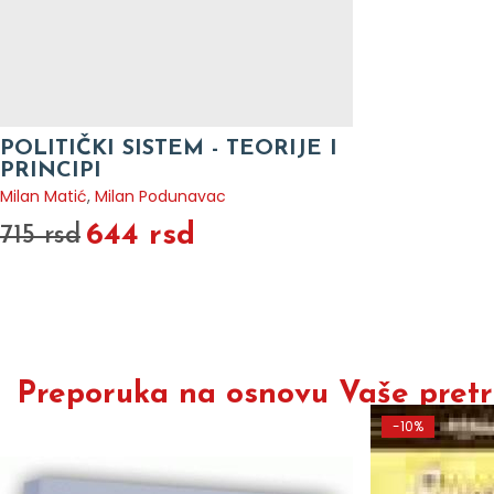
POLITIČKI SISTEM - TEORIJE I
PRINCIPI
Milan Matić
,
Milan Podunavac
644 rsd
715 rsd
Preporuka na osnovu Vaše pretra
-10%