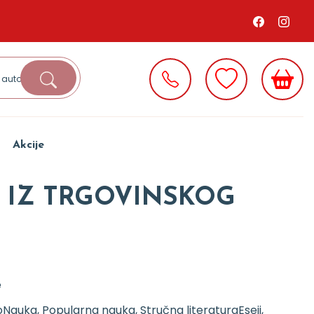
Akcije
 IZ TRGOVINSKOG
e
o
Nauka, Popularna nauka, Stručna literatura
Eseji,