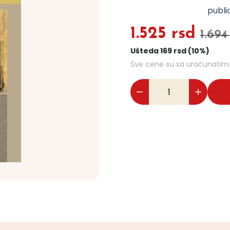
public
1.525 rsd
1.694
Ušteda 169 rsd (10%)
Sve cene su sa uračunati