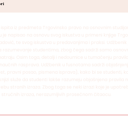
ri
 ispita iz predmeta Trgovinsko pravo na osnovnim studij
u je napisao na osnovu svog iskustva u primeni knjige Trgo
vić, te svog iskustva u predavanjima i praksi. Udžbenik j
a za razumevanje studentima, zbog čega sadrži samo osnov
atraju. Osim toga, detalji i nedoumice u tumačenju pravil
i naučnih rasprava. Udžbenik u fusnotama sadrži objašnje
 pravni posao, pismena isprava), kako bi se studenti, koji s
jizi služe da studenti lakše razumeju objašnjena pravila n
ebu stranih izraza. Zbog toga se neki izrazi koje je upotre
stručnih izraza, nerazumljivih prosečnom čitaocu.