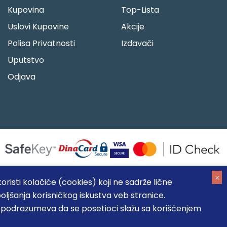
Kupovina
Top-Lista
Uslovi Kupovine
Akcije
Polisa Privatnosti
Izdavači
Uputstvo
Odjava
risti kolačiće (cookies) koji ne sadrže lične
oljšanja korisničkog iskustva veb stranice.
05184104, MB: 20337524
, podrazumeva da se posetioci slažu sa korišćenjem
, prikazu slika i samih cena, ali ne možemo garantovati da su
umeva da su dostupni u svakom trenutku.