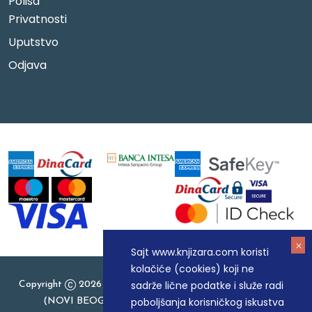
Polisa
Privatnosti
Uputstvo
Odjava
Sajt www.knjizara.com koristi
kolačiće (cookies) koji ne
sadrže lične podatke i služe radi
Copyright
2026 Knjizara.com - MAKART DOO BEOGRAD
poboljšanja korisničkog iskustva
(NOVI BEOGRAD), PIB: 105184104, MB: 20337524