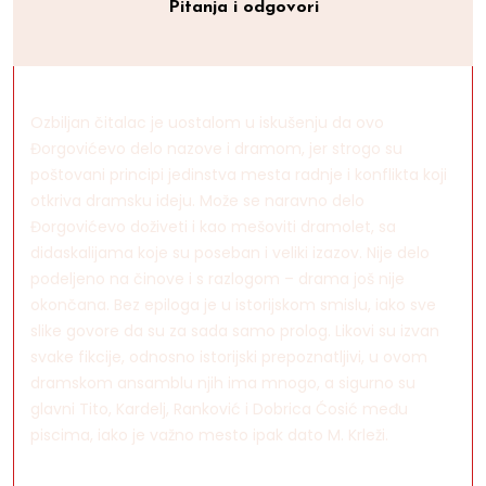
Pitanja i odgovori
Ozbiljan čitalac je uostalom u iskušenju da ovo
Đorgovićevo delo nazove i dramom, jer strogo su
poštovani principi jedinstva mesta radnje i konflikta koji
otkriva dramsku ideju. Može se naravno delo
Đorgovićevo doživeti i kao mešoviti dramolet, sa
didaskalijama koje su poseban i veliki izazov. Nije delo
podeljeno na činove i s razlogom – drama još nije
okončana. Bez epiloga je u istorijskom smislu, iako sve
slike govore da su za sada samo prolog. Likovi su izvan
svake fikcije, odnosno istorijski prepoznatljivi, u ovom
dramskom ansamblu njih ima mnogo, a sigurno su
glavni Tito, Kardelj, Ranković i Dobrica Ćosić među
piscima, iako je važno mesto ipak dato M. Krleži.