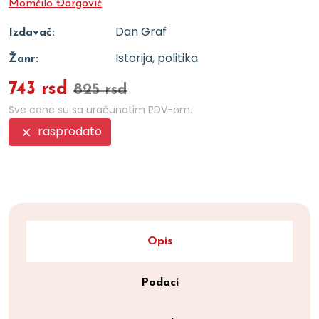
Momčilo Đorgović
Dan Graf
Izdavač:
Istorija, politika
Žanr:
743 rsd
825 rsd
Sve cene su sa uračunatim PDV-om.
rasprodato
Opis
Podaci