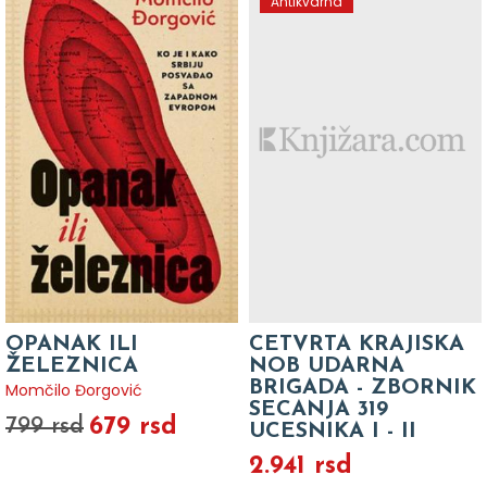
Antikvarna
OPANAK ILI
CETVRTA KRAJISKA
ŽELEZNICA
NOB UDARNA
BRIGADA - ZBORNIK
Momčilo Đorgović
SECANJA 319
679 rsd
799 rsd
UCESNIKA I - II
2.941 rsd