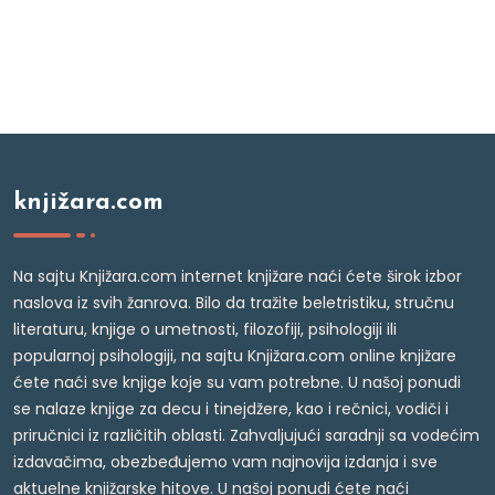
knjižara.com
Na sajtu Knjižara.com internet knjižare naći ćete širok izbor
naslova iz svih žanrova. Bilo da tražite beletristiku, stručnu
literaturu, knjige o umetnosti, filozofiji, psihologiji ili
popularnoj psihologiji, na sajtu Knjižara.com online knjižare
ćete naći sve knjige koje su vam potrebne. U našoj ponudi
se nalaze knjige za decu i tinejdžere, kao i rečnici, vodiči i
priručnici iz različitih oblasti. Zahvaljujući saradnji sa vodećim
izdavačima, obezbeđujemo vam najnovija izdanja i sve
aktuelne knjižarske hitove. U našoj ponudi ćete naći