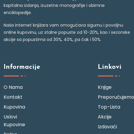
kapitalna izdanja, izuzetne monografije i obimne
enciklopedije.
Naša internet knjižara vam omogućava sigurnu i povoljnu
online kupovinu, uz stalne popuste od 10-20%, kao i sezonske
akcije sa popustima od 30%, 40%, pa čak i 50%.
Informacije
Linkovi
O Nama
Knjige
Kontakt
Preporučujem
Kupovina
Top-Lista
Uslovi
Akcije
Kupovine
Izdavači