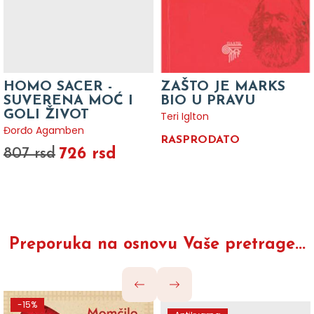
HOMO SACER -
ZAŠTO JE MARKS
SUVERENA MOĆ I
BIO U PRAVU
GOLI ŽIVOT
Teri Iglton
Đorđo Agamben
RASPRODATO
726 rsd
807 rsd
Preporuka na osnovu Vaše pretrage...
-15%