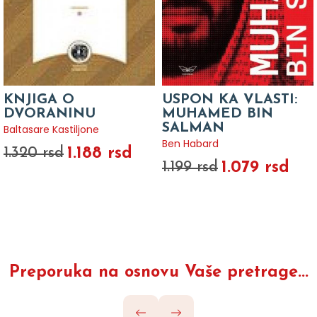
KNJIGA O
USPON KA VLASTI:
DVORANINU
MUHAMED BIN
SALMAN
Baltasare Kastiljone
Ben Habard
1.188 rsd
1.320 rsd
1.079 rsd
1.199 rsd
Preporuka na osnovu Vaše pretrage...