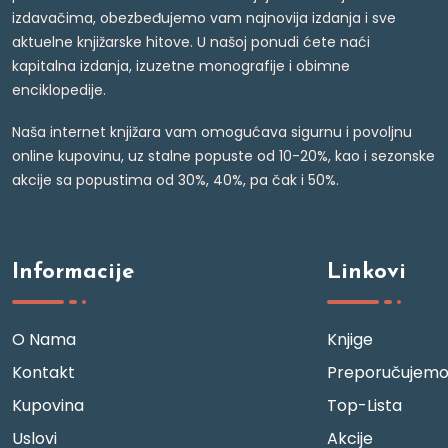
izdavačima, obezbeđujemo vam najnovija izdanja i sve
aktuelne knjižarske hitove. U našoj ponudi ćete naći
kapitalna izdanja, izuzetne monografije i obimne
enciklopedije.
Naša internet knjižara vam omogućava sigurnu i povoljnu
online kupovinu, uz stalne popuste od 10-20%, kao i sezonske
akcije sa popustima od 30%, 40%, pa čak i 50%.
Informacije
Linkovi
O Nama
Knjige
Kontakt
Preporučujem
Kupovina
Top-Lista
Uslovi
Akcije