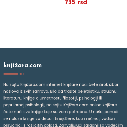
735 rsd
knjižara.com
Na sajtu Knjižara.com internet knjižare naći ćete širok izbor
naslova iz svih žanrova. Bilo da tražite beletristiku, stručnu
literaturu, knjige o umetnosti, filozofiji, psihologiji ili
popularnoj psihologiji, na sajtu Knjižara.com online knjižare
ćete naći sve knjige koje su vam potrebne. U našoj ponudi
se nalaze knjige za decu i tinejdžere, kao i rečnici, vodiči i
priručnici iz različitih oblasti. Zahvaljujući saradnji sa vodećim