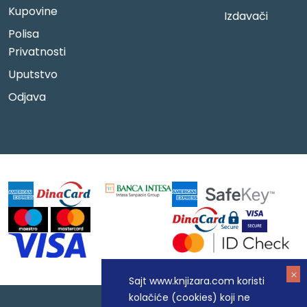
Kupovine
Izdavači
Polisa
Privatnosti
Uputstvo
Odjava
Sajt www.knjizara.com koristi
kolačiće (cookies) koji ne