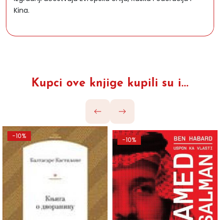
Kina.
Kupci ove knjige kupili su i...
-10%
-10%