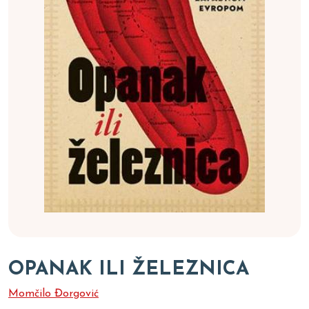
OPANAK ILI ŽELEZNICA
Momčilo Đorgović