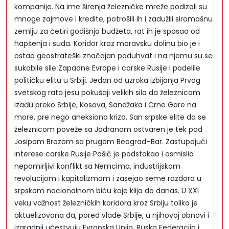
kompanije. Na ime širenja železničke mreže podizali su
mnoge zajmove i kredite, potrošili ih i zadužili siromašnu
zemlju za četiri godišnja budžeta, rat ih je spasao od
hapšenja i suda. Koridor kroz moravsku dolinu bio je i
ostao geostrateški značajan poduhvat i na njemu su se
sukobile sile Zapadne Evrope i carske Rusije i podelile
političku elitu u Srbiji. Jedan od uzroka izbijanja Prvog
svetskog rata jesu pokušaji velikih sila da železnicom
izađu preko Srbije, Kosova, Sandžaka i Crne Gore na
more, pre nego aneksiona kriza. San srpske elite da se
železnicom poveže sa Jadranom ostvaren je tek pod
Josipom Brozom sa prugom Beograd–Bar. Zastupajući
interese carske Rusije Pašić je podstakao i osmislio
nepomirljivi konflikt sa Nemcima, industrijskom
revolucijom i kapitalizmom i zasejao seme razdora u
srpskom nacionalnom biću koje klija do danas. U XXI
veku važnost železničkih koridora kroz Srbiju toliko je
aktuelizovana da, pored vlade Srbije, u njihovoj obnovi i
izgradnji učestvuju Evropska Unija, Ruska Federacija i