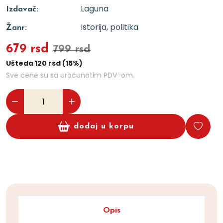
Laguna
Izdavač:
Istorija, politika
Žanr:
679 rsd
799 rsd
Ušteda 120 rsd (15%)
Sve cene su sa uračunatim PDV-om.
dodaj u korpu
Opis