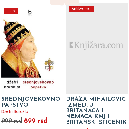
Antikvarna
-10%
SREDNJOVEKOVNO
DRAZA MIHAILOVIC
PAPSTVO
IZMEDJU
BRITANACA I
Džefri Baraklaf
NEMACA KNJ I
899 rsd
999 rsd
BRITANSKI STICENIK