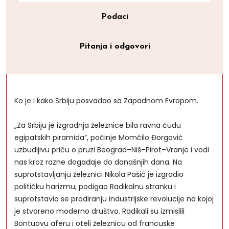
Podaci
Pitanja i odgovori
Ko je i kako Srbiju posvađao sa Zapadnom Evropom.
„Za Srbiju je izgradnja železnice bila ravna čudu
egipatskih piramida“, počinje Momčilo Đorgović
uzbudljivu priču o pruzi Beograd–Niš–Pirot–Vranje i vodi
nas kroz razne događaje do današnjih dana. Na
suprotstavljanju železnici Nikola Pašić je izgradio
političku harizmu, podigao Radikalnu stranku i
suprotstavio se prodiranju industrijske revolucije na kojoj
je stvoreno moderno društvo. Radikali su izmislili
Bontuovu aferu i oteli železnicu od francuske