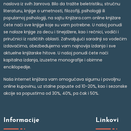
naslova iz svih žanrova. Bilo da tražite beletristiku, stručnu
literaturu, knjige o umetnosti, filozofiji, psihologiji ili
popularnoj psihologiji, na sajtu Knjižara.com online knjižare
ćete naći sve knjige koje su vam potrebne. U našoj ponudi
se nalaze knjige za decu i tinejdžere, kao i rečnici, vodiči i
priručnici iz različitih oblasti. Zahvaljujući saradnji sa vodećim
izdavačima, obezbeđujemo vam najnovija izdanja i sve
aktuelne knjižarske hitove. U našoj ponudi ćete naći
kapitalna izdanja, izuzetne monografije i obimne
enciklopedije.
Naša internet knjižara vam omogućava sigurnu i povoljnu
online kupovinu, uz stalne popuste od 10-20%, kao i sezonske
akcije sa popustima od 30%, 40%, pa čak i 50%.
Informacije
Linkovi