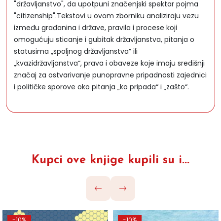
"državljanstvo", da upotpuni značenjski spektar pojma
"citizenship".Tekstovi u ovom zborniku analiziraju vezu
između građanina i države, pravila i procese koji
omogućuju sticanje i gubitak državljanstva, pitanja o
statusima „spoljnog državljanstva” ili
„kvazidržavljanstva“, prava i obaveze koje imaju središnji
značaj za ostvarivanje punopravne pripadnosti zajednici
i političke sporove oko pitanja „ko pripada“ i „zašto“.
Kupci ove knjige kupili su i...
-10%
-10%