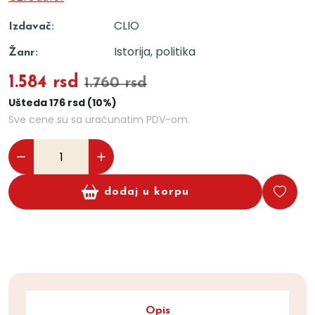
CLIO
Izdavač:
Istorija, politika
Žanr:
1.584 rsd
1.760 rsd
Ušteda 176 rsd (10%)
Sve cene su sa uračunatim PDV-om.
dodaj u korpu
Opis