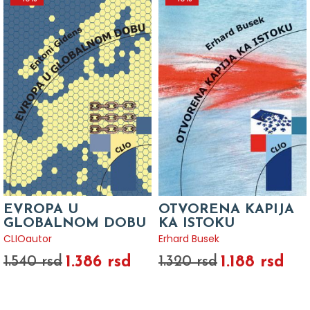
EVROPA U
OTVORENA KAPIJA
GLOBALNOM DOBU
KA ISTOKU
CLIOautor
Erhard Busek
1.386 rsd
1.188 rsd
1.540 rsd
1.320 rsd