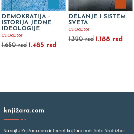
DEMOKRATIJA -
DELANJE I SISTEM
ISTORIJA JEDNE
SVETA
IDEOLOGIJE
CLIOautor
CLIOautor
1.188 rsd
1.320 rsd
1.485 rsd
1.650 rsd
knjižara.com
Na sajtu Knjižara.com internet knjižare naći ćete širok izbor