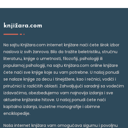
knjižara.com
Na sajtu Knjižara.com internet knjižare naći ćete širok izbor
naslova iz svih žanrova. Bilo da tražite beletristiku, stručnu
literaturu, knjige o umetnosti, filozofiji, psihologiji ili
popularnoj psihologiji, na sajtu Knjižara.com online knjižare
ćete naći sve knjige koje su vam potrebne. U našoj ponudi
se nalaze knjige za decu i tinejdžere, kao i rečnici, vodiči i
priručnici iz različitih oblasti. Zahvaljujući saradnji sa vodećim
izdavačima, obezbeđujemo vam najnovija izdanja i sve
aktuelne knjižarske hitove. U našoj ponudi ćete naći
kapitalna izdanja, izuzetne monografije i obimne
enciklopedije.
Naša internet knjižara vam omogućava sigurnu i povoljnu