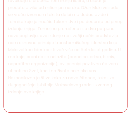
revoluciju u procesu formiranja lidera, a usput je
prodata u više od milion primeraka. Džon Maksvelsada
se vraća izvornom tekstu da bi mu dodao uvide i
tehnike koje je naučio tokom dve i po decenije od prvog
izdanja knjige. Temeljno prerađeno i sa dva potpuno
nova poglavlja, ovo izdanje na svežiji način predstavlja
nam osnovne principe transformišućeg liderstva koje
Maksvel kao lider koristi već više od četrdeset godina. U
ma kojoj areni da se nalazite (porodica, crkva, biznis,
neprofitne organizacije), ovi principi pozitivno će vam
uticati na život, kao i na živote onih oko vas.
Nezaobilazno je štivo kako za nove čitaoce, tako i za
dugogodišnje ljubitelje Maksvelovog rada i izvornog
izdanja ove knjige.