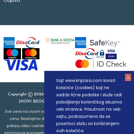
Odjava
Sajt www.knjizara.com koristi
kolačiće (cookies) koji ne
sadrže lične podatke i služe radi
Copyright
2026 Knjizara.com - MAKART DOO BEOGRAD
poboljšanja korisničkog iskustva
(NOVI BEOGRAD), PIB: 105184104, MB: 20337524
veb stranice. Prisutnost na veb
Sve cene na ovom sajtu iskazane su u dinarima. PDV je uračunat u
sajtu, podrazumeva da se
cenu. Nastojimo da budemo što precizniji u opisu proizvoda,
posetioci slažu sa korišćenjem
prikazu slika i samih cena, ali ne možemo garantovati da su sve
ovih kolačića.
informacije kompletne i bez grešaka. Svi artikli prikazani na sajtu su