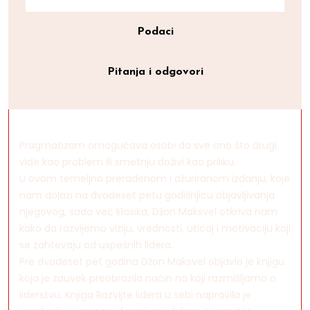
Podaci
Pitanja i odgovori
Pragmatizam omogućava osobi da sve ono što drugi
vide kao problem ili smetnju doživi kao priliku.
U ovom temeljno prerađenom i ažuriranom izdanju, koje
nam dolazi na dvadeset petu godišnjicu objavljivanja
njegovog, sada već klasika, Džon Maksvel otkriva nam
kako da razvijemo viziju, vrednosti, uticaj i motivaciju koji
se zahtevaju od uspešnih lidera.
Pre dvadeset pet godina Džon Maksvel objavio je knjigu
koja je zauvek preobrazila način na koji razmišljamo o
liderstvu. Knjiga Razvijte lidera u sebi napravila je