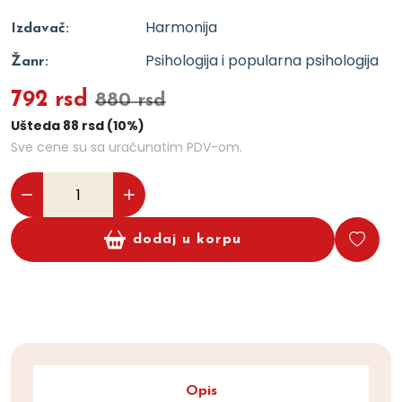
Harmonija
Izdavač:
Psihologija i popularna psihologija
Žanr:
792 rsd
880 rsd
Ušteda 88 rsd (10%)
Sve cene su sa uračunatim PDV-om.
dodaj u korpu
Opis