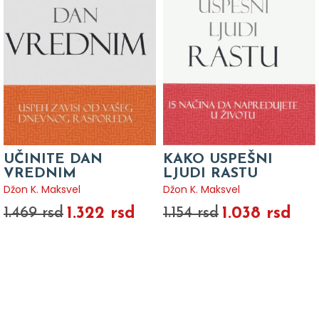
UČINITE DAN
KAKO USPEŠNI
VREDNIM
LJUDI RASTU
Džon K. Maksvel
Džon K. Maksvel
1.322 rsd
1.038 rsd
1.469 rsd
1.154 rsd