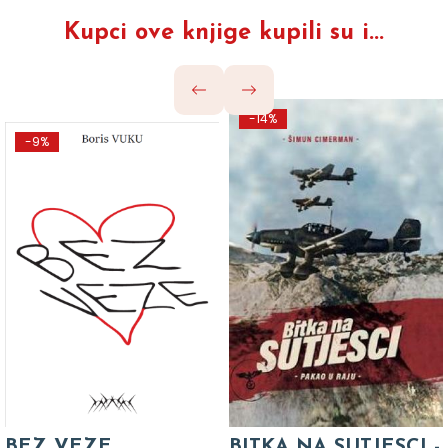
Kupci ove knjige kupili su i...
-14%
-9%
BEZ VEZE
BITKA NA SUTJESCI -