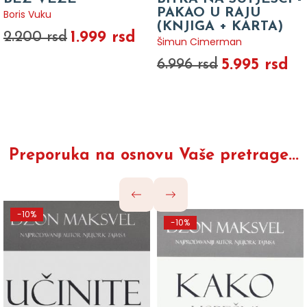
PAKAO U RAJU
Boris Vuku
(KNJIGA + KARTA)
1.999 rsd
2.200 rsd
Šimun Cimerman
5.995 rsd
6.996 rsd
Preporuka na osnovu Vaše pretrage...
-10%
-10%