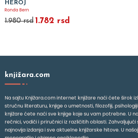
HEROJ
Ronda Bern
1.782 rsd
1.980 rsd
knjižara.com
Na sajtu Knjižara.com internet knjižare naći ćete širok izb
stručnu literaturu, knjige o umetnosti, filozofiji, psihologij
knjižare ćete naći sve knjige koje su vam potrebne. U naš
rečnici, vodiči i priručnici iz različitih oblasti. Zahval
najnovija izdanja i sve aktuelne knjižarske hitove. U našo
monografije i obimne enciklopedije.