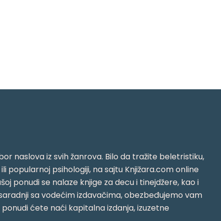
or naslova iz svih žanrova. Bilo da tražite beletristiku,
i ili popularnoj psihologiji, na sajtu Knjižara.com online
oj ponudi se nalaze knjige za decu i tinejdžere, kao i
jujući saradnji sa vodećim izdavačima, obezbeđujemo vam
j ponudi ćete naći kapitalna izdanja, izuzetne