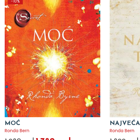
-10%
MOĆ
NAJVEĆA
Ronda Bern
Ronda Bern