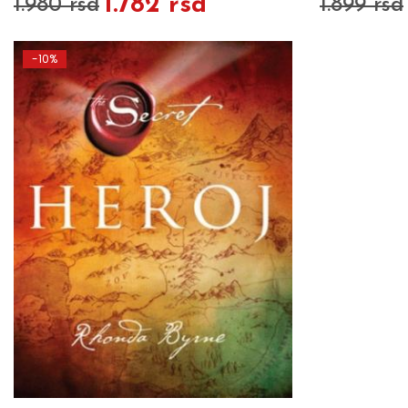
1.782 rsd
1.980 rsd
1.899 rsd
-10%