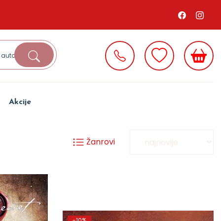
Akcije
Žanrovi
-10%