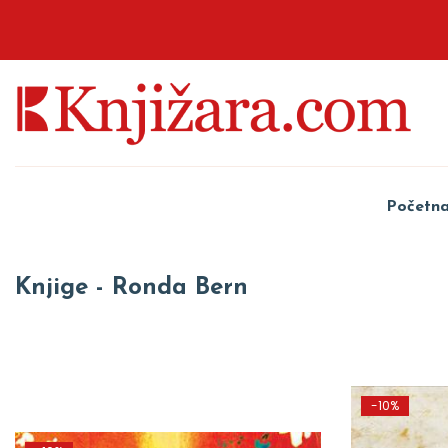
Početn
Knjige - Ronda Bern
-10%