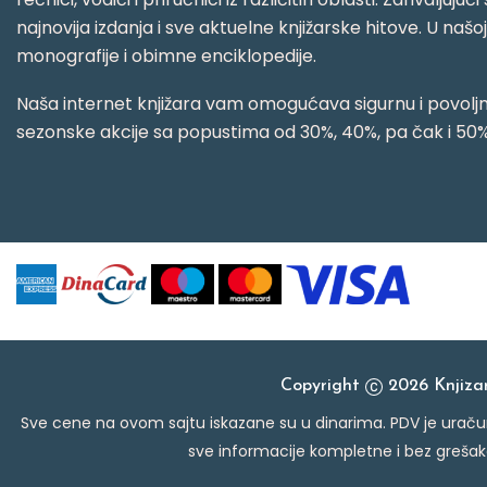
najnovija izdanja i sve aktuelne knjižarske hitove. U našo
monografije i obimne enciklopedije.
Naša internet knjižara vam omogućava sigurnu i povoljnu
sezonske akcije sa popustima od 30%, 40%, pa čak i 50%
Copyright
2026 Knjiz
Sve cene na ovom sajtu iskazane su u dinarima. PDV je uračun
sve informacije kompletne i bez grešak