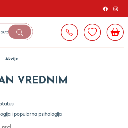
Akcije
DAN VREDNIM
status
logija i popularna psihologija
 rsd