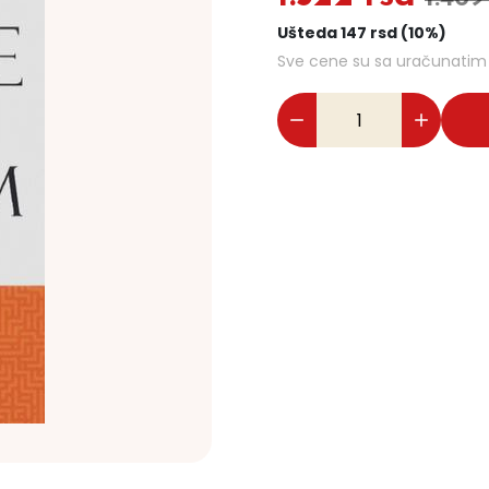
Ušteda 147 rsd (10%)
Sve cene su sa uračunati