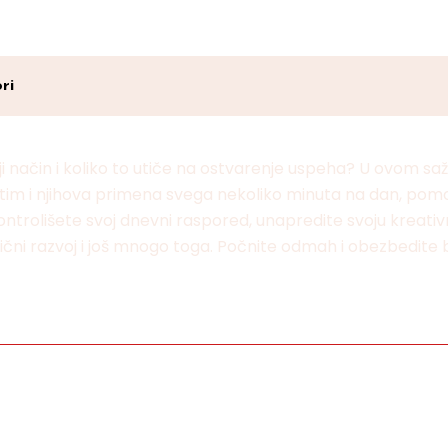
ri
lji način i koliko to utiče na ostvarenje uspeha? U ovom 
im i njihova primena svega nekoliko minuta na dan, pomoći
a kontrolišete svoj dnevni raspored, unapredite svoju kreati
lični razvoj i još mnogo toga. Počnite odmah i obezbedite