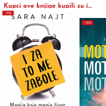
Kupci ove knjige kupili su i...
-15%
-10%