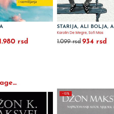
A
STARIJA, ALI BOLJA, A
Karolin De Megre
,
Sofi Mas
1.980 rsd
934 rsd
1.099 rsd
ge...
-10%