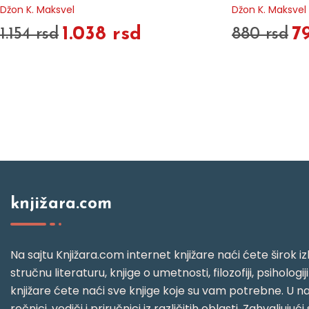
Džon K. Maksvel
Džon K. Maksvel
1.038 rsd
7
1.154 rsd
880 rsd
knjižara.com
Na sajtu Knjižara.com internet knjižare naći ćete širok izb
stručnu literaturu, knjige o umetnosti, filozofiji, psihologij
knjižare ćete naći sve knjige koje su vam potrebne. U naš
rečnici, vodiči i priručnici iz različitih oblasti. Zahval