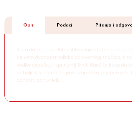
Opis
Podaci
Pitanja i odgovo
Kako da znate da li koristite svoje vreme na najbo
će vam dvanaest odluka od životnog značaja, a zat
vodite uspešniji i ispunjeniji život. Naučite kako d
poboljšate i izgradite poslovne veze, pospešujete 
današnji dan vredi.