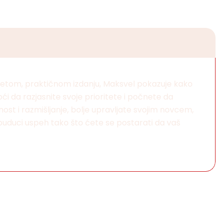
sažetom, praktičnom izdanju, Maksvel pokazuje kako
 da razjasnite svoje prioritete i počnete da
vnost i razmišljanje, bolje upravljate svojim novcem,
 buduci uspeh tako što ćete se postarati da vaš