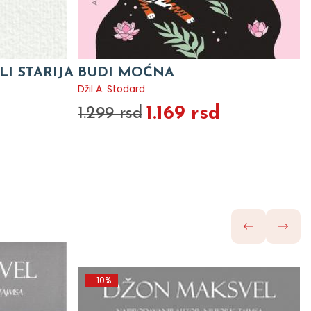
LI STARIJA
BUDI MOĆNA
Džil A. Stodard
1.169 rsd
1.299 rsd
-10%