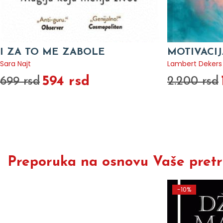
I ZA TO ME ZABOLE
MOTIVACIJ
Sara Najt
Lambert Dekers
594 rsd
699 rsd
2.200 rsd
Preporuka na osnovu Vaše pretra
-10%