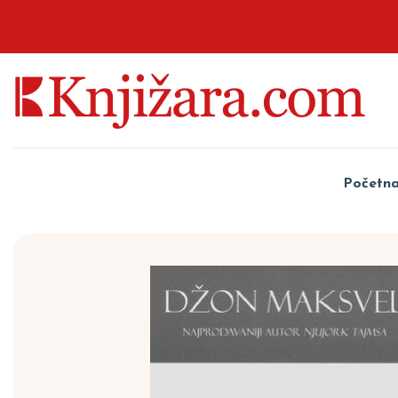
Početn