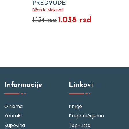
PREDVODE
Džon K. Maksvel
1.038 rsd
1.154 rsd
Informacije
Linkovi
O Nama
Knjige
Kontakt
Preporučujemo
Kupovina
Top-Lista