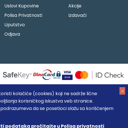
Uslovi Kupovine
Akcije
Polisa Privatnosti
Izdavači
Uputstvo
Odjava
risti kolačiće (cookies) koji ne sadrže lične
oljšanja korisničkog iskustva veb stranice.
05184104, MB: 20337524
, podrazumeva da se posetioci slažu sa korišćenjem
, prikazu slika i samih cena, ali ne možemo garantovati da su
umeva da su dostupni u svakom trenutku.
iti podataka pročitajte u Polisa privatnosti