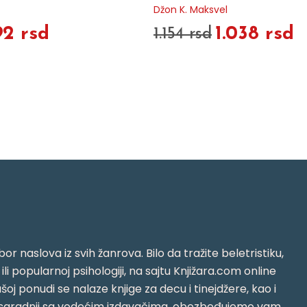
Džon K. Maksvel
92 rsd
1.038 rsd
1.154 rsd
or naslova iz svih žanrova. Bilo da tražite beletristiku,
i ili popularnoj psihologiji, na sajtu Knjižara.com online
oj ponudi se nalaze knjige za decu i tinejdžere, kao i
jujući saradnji sa vodećim izdavačima, obezbeđujemo vam