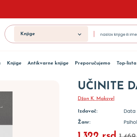
Knjige
a
Knjige
Antikvarne knjige
Preporučujemo
Top-lista
UČINITE 
Džon K. Maksvel
Data 
Izdavač:
Psiho
Žanr:
1.322 rsd
1.469