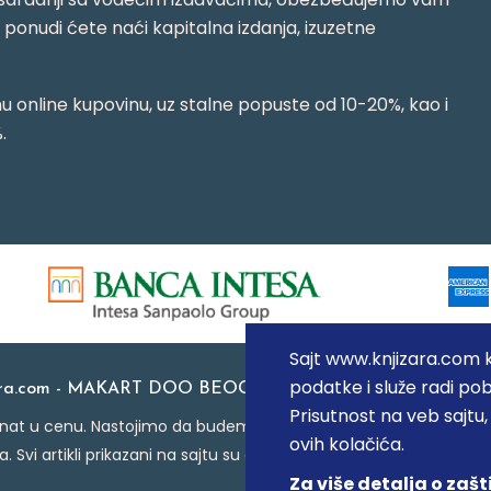
j ponudi ćete naći kapitalna izdanja, izuzetne
 online kupovinu, uz stalne popuste od 10-20%, kao i
.
Sajt www.knjizara.com ko
podatke i služe radi pob
ara.com - MAKART DOO BEOGRAD (NOVI BEOGRAD), PIB: 1
Prisutnost na veb sajtu
at u cenu. Nastojimo da budemo što precizniji u opisu proizvoda
ovih kolačića.
a. Svi artikli prikazani na sajtu su deo naše ponude i ne podraz
Za više detalja o zašt