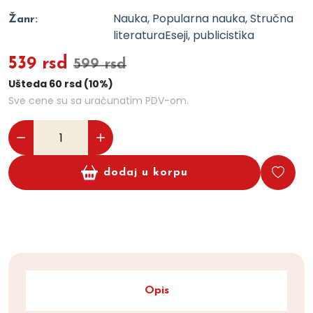
Nauka, Popularna nauka, Stručna
Žanr:
literatura
Eseji, publicistika
539 rsd
599 rsd
Ušteda 60 rsd (10%)
Sve cene su sa uračunatim PDV-om.
dodaj u korpu
Opis