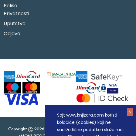
Polisa
Privatnosti
Uputstvo
Odjava
Sajt www.knjizara.com koristi
kolačiće (cookies) koji ne
sadrže lične podatke i služe radi
Copyright
2026 Knjizara.com - MAKART DOO BEOGRAD