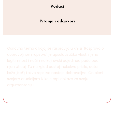
Podaci
Pitanja i odgovori
Osnovna tema o kojoj se raspravlja u knjizi "Rasprava o
dobrovoljnom ropstvu" je apsolutistička vlast, njena
legitimnost i način na koji svaki pojedinac pada pod
njen uticaj. Tu naizgled postoji nekakva prisila, autor
kaže „Ne!“; takvo ropstvo nastaje dobrovoljno. On pleni
svojom erudicijom iz koje crpi dokaze za svoju
argumentaciju.