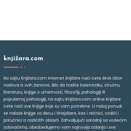
knjižara.com
Na sajtu Knjižara.com internet knjižare naći ćete širok izbor
naslova iz svih žanrova. Bilo da tražite beletristiku, stručnu
literaturu, knjige o umetnosti, filozofiji, psihologiji ili
popularnoj psihologiji, na sajtu Knjižara.com online knjižare
ćete naći sve knjige koje su vam potrebne. U našoj ponudi
se nalaze knjige za decu i tinejdžere, kao i rečnici, vodiči i
priručnici iz različitih oblasti. Zahvaljujući saradnji sa vodećim
izdavačima, obezbeđujemo vam najnovija izdanja i sve