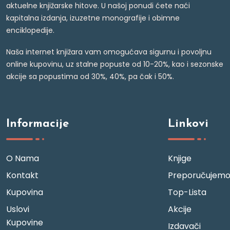
aktuelne knjižarske hitove. U našoj ponudi ćete naći
kapitalna izdanja, izuzetne monografije i obimne
enciklopedije.
Naša internet knjižara vam omogućava sigurnu i povoljnu
online kupovinu, uz stalne popuste od 10-20%, kao i sezonske
akcije sa popustima od 30%, 40%, pa čak i 50%.
Informacije
Linkovi
O Nama
Knjige
Kontakt
Preporučujem
Kupovina
Top-Lista
Uslovi
Akcije
Kupovine
Izdavači