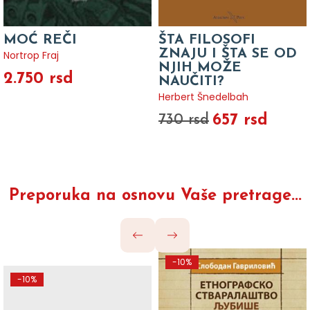
MOĆ REČI
ŠTA FILOSOFI
ZNAJU I ŠTA SE OD
Nortrop Fraj
NJIH MOŽE
2.750 rsd
NAUČITI?
Herbert Šnedelbah
657 rsd
730 rsd
Preporuka na osnovu Vaše pretrage...
-10%
-10%