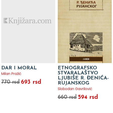
DAR I MORAL
ETNOGRAFSKO
STVARALAŠTVO
Milan Pražić
LJUBIŠE R. ĐENIĆA-
693 rsd
770 rsd
RUJANSKOG
Slobodan Gavrilović
594 rsd
660 rsd