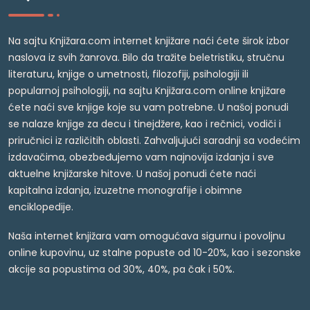
Na sajtu Knjižara.com internet knjižare naći ćete širok izbor
naslova iz svih žanrova. Bilo da tražite beletristiku, stručnu
literaturu, knjige o umetnosti, filozofiji, psihologiji ili
popularnoj psihologiji, na sajtu Knjižara.com online knjižare
ćete naći sve knjige koje su vam potrebne. U našoj ponudi
se nalaze knjige za decu i tinejdžere, kao i rečnici, vodiči i
priručnici iz različitih oblasti. Zahvaljujući saradnji sa vodećim
izdavačima, obezbeđujemo vam najnovija izdanja i sve
aktuelne knjižarske hitove. U našoj ponudi ćete naći
kapitalna izdanja, izuzetne monografije i obimne
enciklopedije.
Naša internet knjižara vam omogućava sigurnu i povoljnu
online kupovinu, uz stalne popuste od 10-20%, kao i sezonske
akcije sa popustima od 30%, 40%, pa čak i 50%.