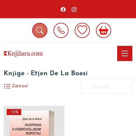
Knjige - Etjen De La Boesi
Žanrovi
-10%