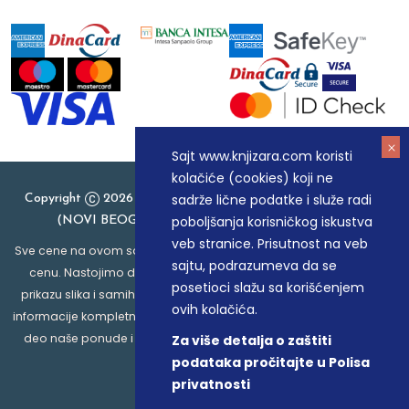
Sajt www.knjizara.com koristi
kolačiće (cookies) koji ne
sadrže lične podatke i služe radi
Copyright
2026 Knjizara.com - MAKART DOO BEOGRAD
poboljšanja korisničkog iskustva
(NOVI BEOGRAD), PIB: 105184104, MB: 20337524
veb stranice. Prisutnost na veb
Sve cene na ovom sajtu iskazane su u dinarima. PDV je uračunat u
sajtu, podrazumeva da se
cenu. Nastojimo da budemo što precizniji u opisu proizvoda,
posetioci slažu sa korišćenjem
prikazu slika i samih cena, ali ne možemo garantovati da su sve
ovih kolačića.
informacije kompletne i bez grešaka. Svi artikli prikazani na sajtu su
deo naše ponude i ne podrazumeva da su dostupni u svakom
Za više detalja o zaštiti
trenutku.
podataka pročitajte u Polisa
privatnosti