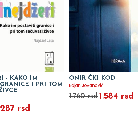
I - KAKO IM
ONIRIČKI KOD
 GRANICE I PRI TOM
Bojan Jovanović
ŽIVCE
1.584 rsd
1.760 rsd
.287 rsd