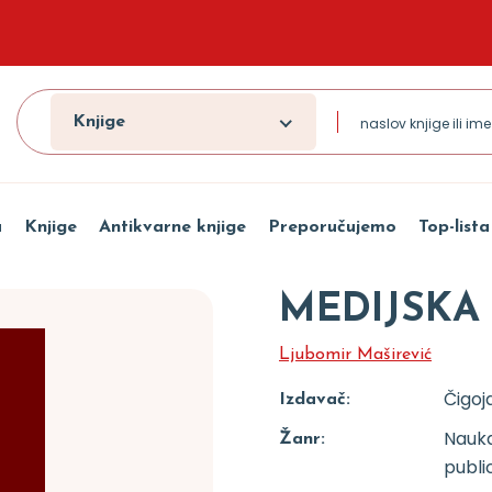
Knjige
a
Knjige
Antikvarne knjige
Preporučujemo
Top-lista
MEDIJSKA
Ljubomir Maširević
Čigoj
Izdavač:
Nauka
Žanr:
public