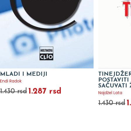
MLADI I MEDIJI
TINEJDŽER
POSTAVITI
Endi Radok
SAČUVATI 
1.287 rsd
1.430 rsd
Najdžel Lata
1
1.430 rsd