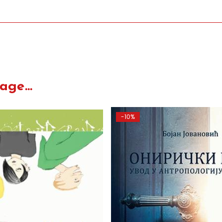
ge...
-10%