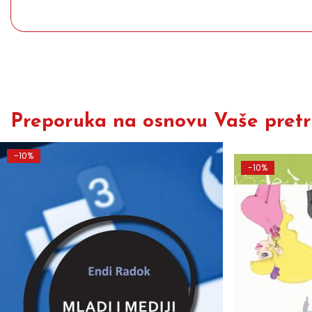
Preporuka na osnovu Vaše pretra
-10%
-10%