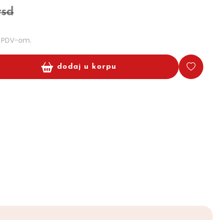
rsd
m PDV-om.
dodaj u korpu