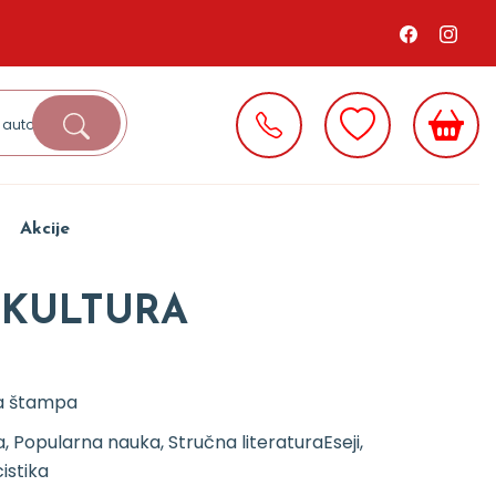
Akcije
 KULTURA
a štampa
, Popularna nauka, Stručna literatura
Eseji,
istika