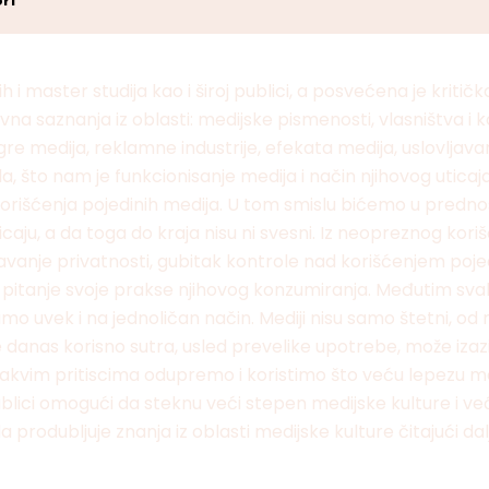
ri
i master studija kao i široj publici, a posvećena je kriti
ovna saznanja iz oblasti: medijske pismenosti, vlasništva i 
medija, reklamne industrije, efekata medija, uslovljavanja
da, što nam je funkcionisanje medija i način njihovog utic
rišćenja pojedinih medija. U tom smislu bićemo u prednosti
 uticaju, a da toga do kraja nisu ni svesni. Iz neopreznog 
žavanje privatnosti, gubitak kontrole nad korišćenjem pojedin
itanje svoje prakse njihovog konzumiranja. Međutim svaki m
imo uvek i na jednoličan način. Mediji nisu samo štetni, 
 danas korisno sutra, usled prevelike upotrebe, može izazi
kvim pritiscima odupremo i koristimo što veću lepezu med
 publici omogući da steknu veći stepen medijske kulture i
da produbljuje znanja iz oblasti medijske kulture čitajući da