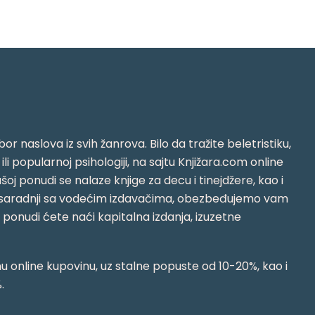
or naslova iz svih žanrova. Bilo da tražite beletristiku,
i ili popularnoj psihologiji, na sajtu Knjižara.com online
oj ponudi se nalaze knjige za decu i tinejdžere, kao i
jujući saradnji sa vodećim izdavačima, obezbeđujemo vam
j ponudi ćete naći kapitalna izdanja, izuzetne
 online kupovinu, uz stalne popuste od 10-20%, kao i
.