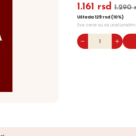
1.161 rsd
1.290 
Ušteda 129 rsd (10%)
Sve cene su sa uračunati