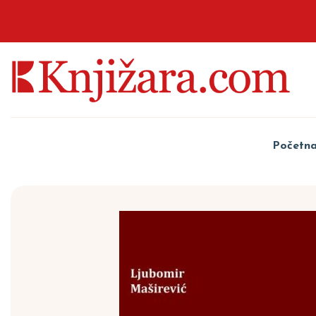
Početn