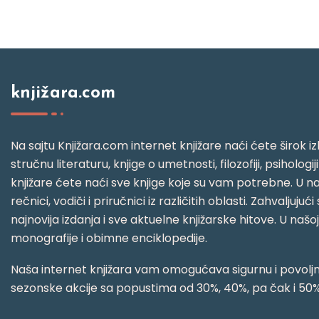
knjižara.com
Na sajtu Knjižara.com internet knjižare naći ćete širok izb
stručnu literaturu, knjige o umetnosti, filozofiji, psihologij
knjižare ćete naći sve knjige koje su vam potrebne. U naš
rečnici, vodiči i priručnici iz različitih oblasti. Zahval
najnovija izdanja i sve aktuelne knjižarske hitove. U našo
monografije i obimne enciklopedije.
Naša internet knjižara vam omogućava sigurnu i povoljnu
sezonske akcije sa popustima od 30%, 40%, pa čak i 50%