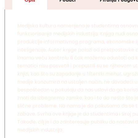
Opis
Podaci
Pitanja i odgovo
Medijska kultura namenjena je studentima osnovnih 
funkcionisanja medijskih industrija. Knjiga nudi osn
produkcije informativnog programa, ekonomske igre 
inteligencije. Autor knjige polazi od pretpostavke 
imamo veću kontrolu ili čak možemo odustati od ko
tematici nisu posvetili i prepustili su se njihovom
knjizi, kao što su zapadanje u filterski mehur, ugro
medije konzumira na ustaljen način, ne dovodeći u p
bespoštedan u pokušaju da nas uslovi da ga korist
znati da izbegnemo zamke, kao i to da nešto što je
slične probleme. Na nama je da pokušamo da se ta
zabave. Svrha ove knjige je da studentima i široj
Takođe, cilj je i da zainteresuje publiku da nastavi 
medijskih industrija.