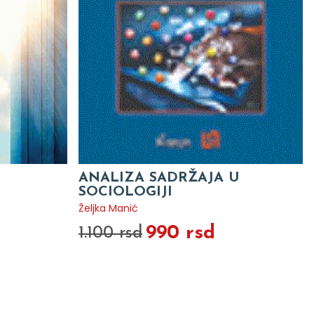
ANALIZA SADRŽAJA U
SOCIOLOGIJI
Željka Manić
990 rsd
1.100 rsd