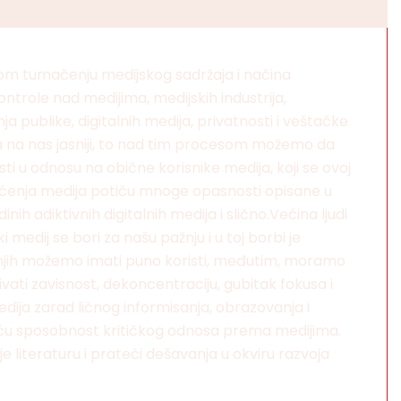
čkom tumačenju medijskog sadržaja i načina
kontrole nad medijima, medijskih industrija,
 publike, digitalnih medija, privatnosti i veštačke
aja na nas jasniji, to nad tim procesom možemo da
 u odnosu na obične korisnike medija, koji se ovoj
korišćenja medija potiču mnoge opasnosti opisane u
ih adiktivnih digitalnih medija i slično.Većina ljudi
edij se bori za našu pažnju i u toj borbi je
od njih možemo imati puno koristi, međutim, moramo
vati zavisnost, dekoncentraciju, gubitak fokusa i
ija zarad ličnog informisanja, obrazovanja i
 veću sposobnost kritičkog odnosa prema medijima.
lje literaturu i prateći dešavanja u okviru razvoja