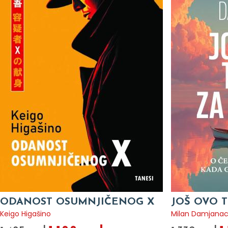
ODANOST OSUMNJIČENOG X
JOŠ OVO T
Keigo Higašino
Milan Damjana