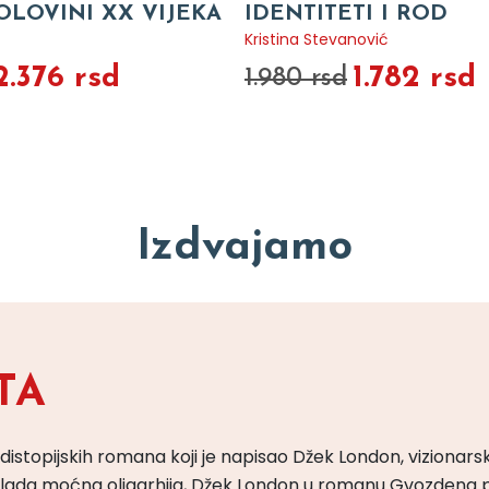
OLOVINI XX VIJEKA
IDENTITETI I ROD
Kristina Stevanović
2.376 rsd
1.782 rsd
1.980 rsd
Izdvajamo
TA
 distopijskih romana koji je napisao Džek London, vizionars
m vlada moćna oligarhija, Džek London u romanu Gvozdena 