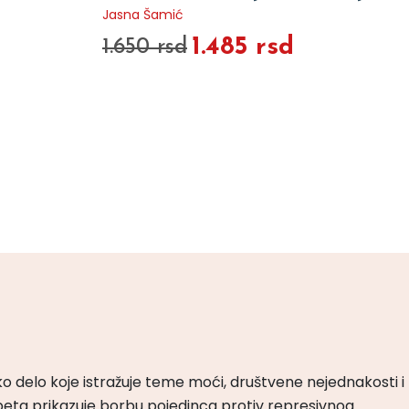
Jasna Šamić
1.485 rsd
1.650 rsd
ko delo koje istražuje teme moći, društvene nejednakosti i
peta prikazuje borbu pojedinca protiv represivnog