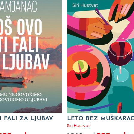
I FALI ZA LJUBAV
LETO BEZ MUŠKARA
c
Siri Hustvet