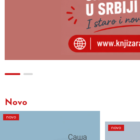
Novo
novo
novo