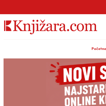
Početn