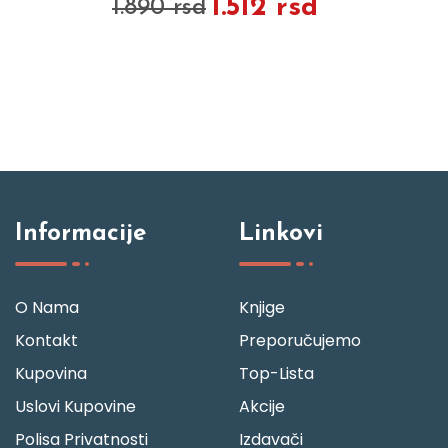
1.512 rsd
1.890 rsd
Informacije
Linkovi
O Nama
Knjige
Kontakt
Preporučujemo
Kupovina
Top-Lista
Uslovi Kupovine
Akcije
Polisa Privatnosti
Izdavači