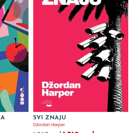
CA
SVI ZNAJU
Džordan Harper