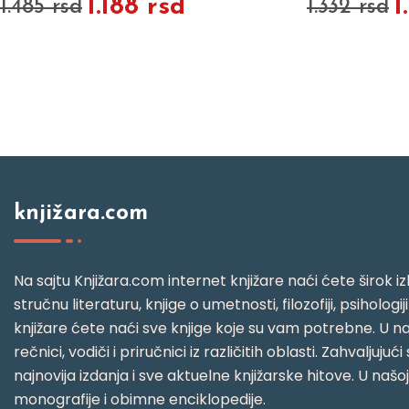
1.188 rsd
1
1.485 rsd
1.332 rsd
knjižara.com
Na sajtu Knjižara.com internet knjižare naći ćete širok izb
stručnu literaturu, knjige o umetnosti, filozofiji, psihologij
knjižare ćete naći sve knjige koje su vam potrebne. U naš
rečnici, vodiči i priručnici iz različitih oblasti. Zahval
najnovija izdanja i sve aktuelne knjižarske hitove. U našo
monografije i obimne enciklopedije.