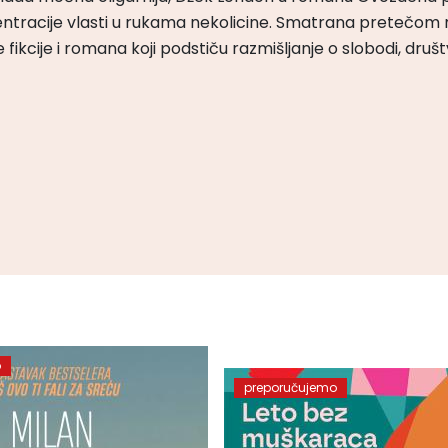
ntracije vlasti u rukama nekolicine. Smatrana pretečom m
čke fikcije i romana koji podstiču razmišljanje o slobodi, druš
o
preporučujemo