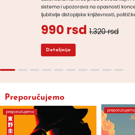
sistema i upozorava na opasnosti konce
ljubitelje distopijske književnosti, politi
990 rsd
1.320 rsd
Detaljnije
Preporučujemo
preporučujem
preporučujemo