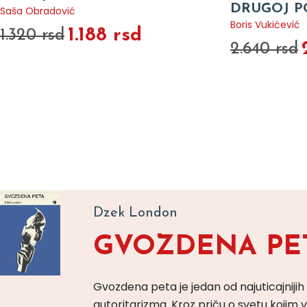
DRUGOJ P
Saša Obradović
Boris Vukićević
1.188 rsd
1.320 rsd
2.640 rsd
Dzek London
GVOZDENA PE
Gvozdena peta je jedan od najuticajnijih
autoritarizma. Kroz priču o svetu koji