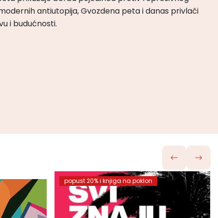
odernih antiutopija, Gvozdena peta i danas privlači
tvu i budućnosti.
popust 20% i knjiga na poklon