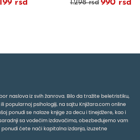
.199 rsd
990 rsd
1.298 rsd
or naslova iz svih žanrova. Bilo da tražite beletristiku,
i ili popularnoj psihologiji, na sajtu Knjižara.com online
oj ponudi se nalaze knjige za decu i tinejdžere, kao i
jujući saradnji sa vodećim izdavačima, obezbeđujemo vam
j ponudi ćete naći kapitalna izdanja, izuzetne