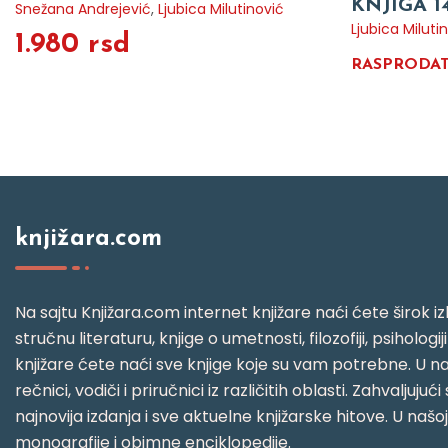
KNJIGA 1
Snežana Andrejević
,
Ljubica Milutinović
Ljubica Miluti
1.980 rsd
RASPRODA
knjižara.com
Na sajtu Knjižara.com internet knjižare naći ćete širok izb
stručnu literaturu, knjige o umetnosti, filozofiji, psihologij
knjižare ćete naći sve knjige koje su vam potrebne. U naš
rečnici, vodiči i priručnici iz različitih oblasti. Zahval
najnovija izdanja i sve aktuelne knjižarske hitove. U našo
monografije i obimne enciklopedije.