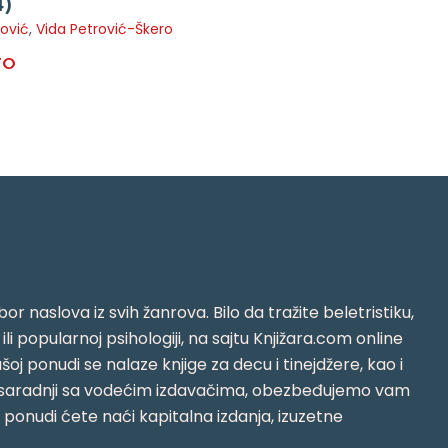
4)
nović
,
Vida Petrović-Škero
TO
or naslova iz svih žanrova. Bilo da tražite beletristiku,
i ili popularnoj psihologiji, na sajtu Knjižara.com online
oj ponudi se nalaze knjige za decu i tinejdžere, kao i
jujući saradnji sa vodećim izdavačima, obezbeđujemo vam
j ponudi ćete naći kapitalna izdanja, izuzetne