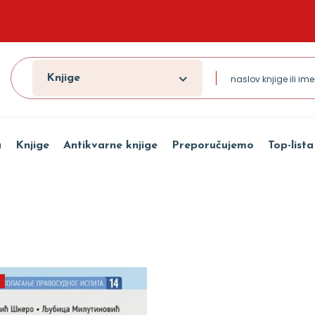
Knjige
a
Knjige
Antikvarne knjige
Preporučujemo
Top-lista