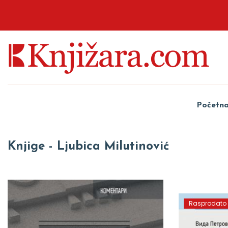
Početn
Knjige - Ljubica Milutinović
Rasprodato