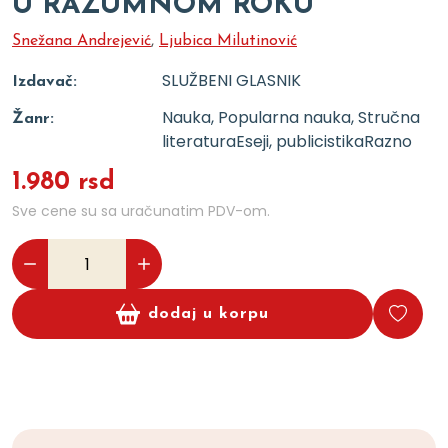
U RAZUMNOM ROKU
Snežana Andrejević
,
Ljubica Milutinović
SLUŽBENI GLASNIK
Izdavač:
Nauka, Popularna nauka, Stručna
Žanr:
literatura
Eseji, publicistika
Razno
1.980 rsd
Sve cene su sa uračunatim PDV-om.
dodaj u korpu