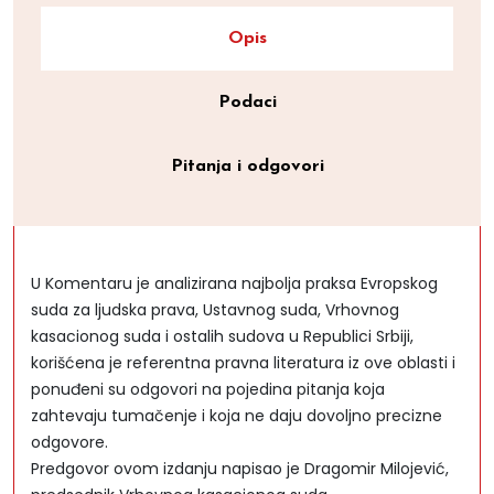
Opis
Podaci
Pitanja i odgovori
U Komentaru je analizirana najbolja praksa Evropskog
suda za ljudska prava, Ustavnog suda, Vrhovnog
kasacionog suda i ostalih sudova u Republici Srbiji,
korišćena je referentna pravna literatura iz ove oblasti i
ponuđeni su odgovori na pojedina pitanja koja
zahtevaju tumačenje i koja ne daju dovoljno precizne
odgovore.
Predgovor ovom izdanju napisao je Dragomir Milojević,