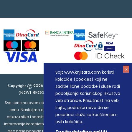
Sajt www.knjizara.com koristi
kolačiće (cookies) koji ne
sadrže lične podatke i služe radi
Copyright
2026 Knjizara.com - MAKART DOO BEOGRAD
poboljšanja korisničkog iskustva
(NOVI BEOGRAD), PIB: 105184104, MB: 20337524
veb stranice. Prisutnost na veb
Sve cene na ovom sajtu iskazane su u dinarima. PDV je uračunat u
sajtu, podrazumeva da se
cenu. Nastojimo da budemo što precizniji u opisu proizvoda,
posetioci slažu sa korišćenjem
prikazu slika i samih cena, ali ne možemo garantovati da su sve
ovih kolačića.
informacije kompletne i bez grešaka. Svi artikli prikazani na sajtu su
deo naše ponude i ne podrazumeva da su dostupni u svakom
Za više detalja o zaštiti