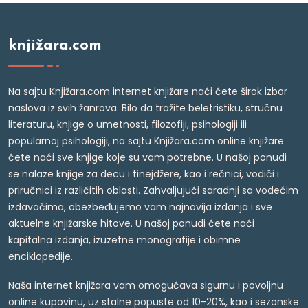
knjižara.com
Na sajtu Knjižara.com internet knjižare naći ćete širok izbor
naslova iz svih žanrova. Bilo da tražite beletristiku, stručnu
literaturu, knjige o umetnosti, filozofiji, psihologiji ili
popularnoj psihologiji, na sajtu Knjižara.com online knjižare
ćete naći sve knjige koje su vam potrebne. U našoj ponudi
se nalaze knjige za decu i tinejdžere, kao i rečnici, vodiči i
priručnici iz različitih oblasti. Zahvaljujući saradnji sa vodećim
izdavačima, obezbeđujemo vam najnovija izdanja i sve
aktuelne knjižarske hitove. U našoj ponudi ćete naći
kapitalna izdanja, izuzetne monografije i obimne
enciklopedije.
Naša internet knjižara vam omogućava sigurnu i povoljnu
online kupovinu, uz stalne popuste od 10-20%, kao i sezonske