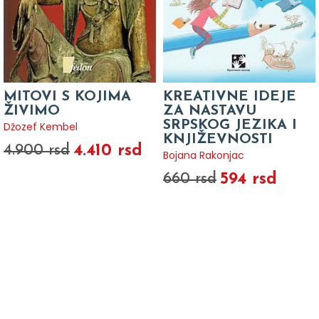
MITOVI S KOJIMA
KREATIVNE IDEJE
ŽIVIMO
ZA NASTAVU
SRPSKOG JEZIKA I
Džozef Kembel
KNJIŽEVNOSTI
4.410 rsd
4.900 rsd
Bojana Rakonjac
594 rsd
660 rsd