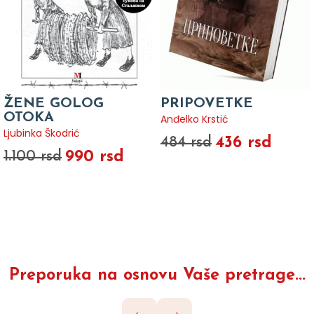
ŽENE GOLOG
PRIPOVETKE
OTOKA
Anđelko Krstić
Ljubinka Škodrić
436 rsd
484 rsd
990 rsd
1.100 rsd
Preporuka na osnovu Vaše pretrage...