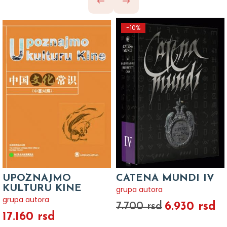
-10%
UPOZNAJMO
CATENA MUNDI IV
KULTURU KINE
grupa autora
grupa autora
6.930 rsd
7.700 rsd
17.160 rsd