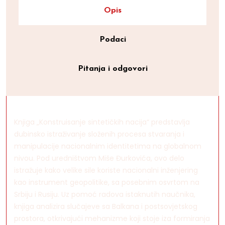
Opis
Podaci
Pitanja i odgovori
Knjiga „Konstruisanje sintetičkih nacija“ predstavlja
dubinsko istraživanje složenih procesa stvaranja i
manipulacije nacionalnim identitetima na globalnom
nivou. Pod uredništvom Miše Đurkovića, ovo delo
istražuje kako velike sile koriste nacionalni inženjering
kao instrument geopolitike, sa posebnim osvrtom na
Srbiju i Rusiju. Uz pomoć radova istaknutih naučnika,
knjiga analizira slučajeve sa Balkana i postsovjetskog
prostora, otkrivajući mehanizme koji stoje iza formiranja