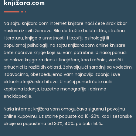
knjižara.com
Na sajtu Knjižara.com internet knjižare naći ćete širok izbor
naslova iz svih žanrova. Bilo da tražite beletristiku, stručnu
literaturu, knjige o umetnosti, filozofiji, psihologiji ili
popularnoj psihologiji, na sajtu Knjižara.com online knjižare
ćete naći sve knjige koje su vam potrebne. U našoj ponudi
se nalaze knjige za decu i tinejdžere, kao i rečnici, vodiči i
priručnici iz različitih oblasti. Zahvaljujući saradnji sa vodećim
izdavačima, obezbeđujemo vam najnovija izdanja i sve
aktuelne knjižarske hitove. U našoj ponudi ćete naći
kapitalna izdanja, izuzetne monografije i obimne
enciklopedije.
Naša internet knjižara vam omogućava sigurnu i povoljnu
online kupovinu, uz stalne popuste od 10-20%, kao i sezonske
akcije sa popustima od 30%, 40%, pa čak i 50%.