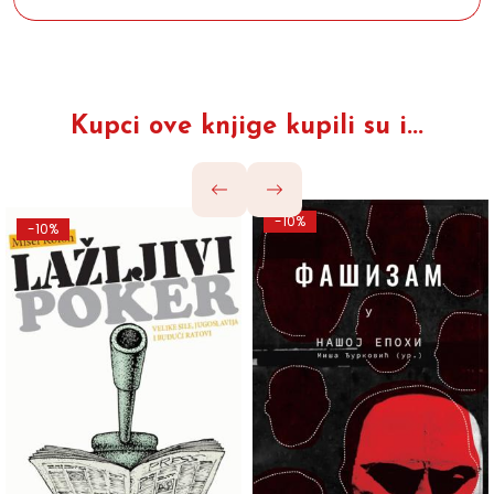
Kupci ove knjige kupili su i...
-10%
-10%