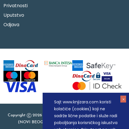
Privatnosti
Uputstvo
Odjava
Sajt www.knjizara.com koristi
kolačiće (cookies) koji ne
sadrže lične podatke i služe radi
Copyright
2026 Knjizara.com - MAKART DOO BEOGRAD
poboljšanja korisničkog iskustva
(NOVI BEOGRAD), PIB: 105184104, MB: 20337524