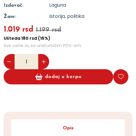
Laguna
Izdavač:
Istorija, politika
Žanr:
1.019 rsd
1.199 rsd
Ušteda 180 rsd (15%)
Sve cene su sa uračunatim PDV-om.
dodaj u korpu
Opis