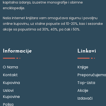
kapitalna izdanja, izuzetne monografije i obimne
enciklopedije.
Naša internet knjižara vam omogućava sigurnu i povoljnu
online kupovinu, uz stalne popuste od 10-20%, kao i sezonske
akcije sa popustima od 30%, 40%, pa čak i 50%.
Informacije
Linkovi
O Nama
Knjige
Kontakt
Preporučujem
Kupovina
Top-Lista
Uslovi
Akcije
Kupovine
Izdavači
Polisa