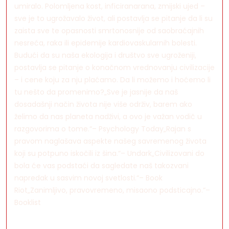
umiralo. Polomljena kost, inficiranarana, zmijski ujed –
sve je to ugrožavalo život, ali postavlja se pitanje da li su
zaista sve te opasnosti smrtonosnije od saobraćajnih
nesreća, raka ili epidemije kardiovaskularnih bolesti.
Budući da su naša ekologija i društvo sve ugroženiji,
postavlja se pitanje o konačnom vrednovanju civilizacije
– i cene koju za nju plaćamo. Da li možemo i hoćemo li
tu nešto da promenimo?„Sve je jasnije da naš
dosadašnji način života nije više održiv, barem ako
želimo da nas planeta nadživi, a ovo je važan vodič u
razgovorima o tome.“– Psychology Today„Rajan s
pravom naglašava aspekte našeg savremenog života
koji su potpuno iskočili iz šina.“– Undark„Civilizovani do
bola će vas podstaći da sagledate naš takozvani
napredak u sasvim novoj svetlosti.“– Book
Riot„Zanimljivo, pravovremeno, misaono podsticajno.“–
Booklist