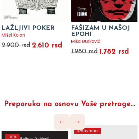
LAŽLJIVI POKER
FAŠIZAM U NAŠOJ
EPOHI
Mišel Kolon
Miša Đurković
2.610 rsd
2.900 rsd
1.782 rsd
1.980 rsd
Preporuka na osnovu Vaše pretrage...
Antikvarna
-10%