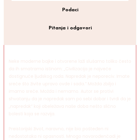
Podaci
Pitanja i odgovori
Neke moderne bajke i otvorene laži slušamo toliko često
da ih smatramo istinom: „Civilizacija je najveće
dostignuće ljudskog roda. Napredak je neporeciv. Imate
sreće što živite upravo ovde i sada.“ Možda zbilja i
imamo sreće. Možda i nemamo. Autor se protivi
shvatanju da je napredak sam po sebi dobar i tvrdi da je
„napredak“ koji obeležava naše doba nešto slično
bolesti koja se razvija.
Preistorijski život, naravno, nije bio pošteđen ni
nedostataka ni opasnosti. Mnogo novorođenčadi je