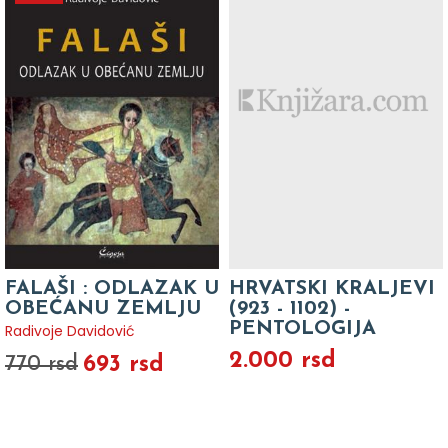
FALAŠI : ODLAZAK U
HRVATSKI KRALJEVI
OBEĆANU ZEMLJU
(923 - 1102) -
PENTOLOGIJA
Radivoje Davidović
2.000 rsd
693 rsd
770 rsd