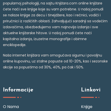
popularnoj psihologiji, na sajtu Knjižara.com online knjižare
ćete naći sve knjige koje su vam potrebne. U našoj ponudi
se nalaze knjige za decu i tinejdžere, kao i rečnici, vodiči i
priručnici iz različitih oblasti. Zahvaljujući saradnji sa vodećim
izdavačima, obezbeđujemo vam najnovija izdanja i sve
aktuelne knjižarske hitove. U našoj ponudi ćete naći
kapitalna izdanja, izuzetne monografije i obimne
enciklopedije.
Naša internet knjižara vam omogućava sigurnu i povoljnu
online kupovinu, uz stalne popuste od 10-20%, kao i sezonske
akcije sa popustima od 30%, 40%, pa čak i 50%.
Informacije
Linkovi
O Nama
Knjige