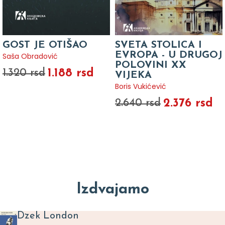
GOST JE OTIŠAO
SVETA STOLICA I
EVROPA - U DRUGOJ
Saša Obradović
POLOVINI XX
1.188 rsd
1.320 rsd
VIJEKA
Boris Vukićević
2.376 rsd
2.640 rsd
Izdvajamo
Dzek London