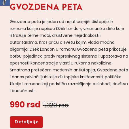
GVOZDENA PETA
Gvozdena peta je jedan od najuticajnijih distopijskih
romana koji je napisao Džek London, vizionarsko delo koje
istražuje teme moći, društvene nejednakosti i
autoritarizma. Kroz priču o svetu kojim vlada moćna
oligarhija, Džek London u romanu Gvozdena peta prikazuje
borbu pojedinca protiv represivnog sistema i upozorava na
opasnosti koncentracije vlasti u rukama nekolicine.
Smatrana pretečom modernih antiutopija, Gvozdena peta
i danas privlači ljubitelje distopijske književnosti, političke
fikcije i romana koji podstiču razmišljanje o slobodi, društvu
i budućnosti.
990 rsd
1.320 rsd
Detaljnije