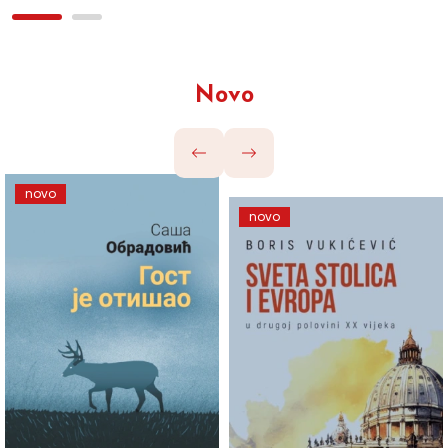
Novo
novo
novo