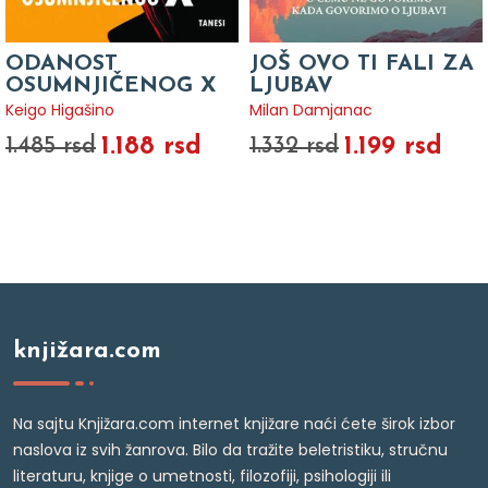
ODANOST
JOŠ OVO TI FALI ZA
OSUMNJIČENOG X
LJUBAV
Keigo Higašino
Milan Damjanac
1.188 rsd
1.199 rsd
1.485 rsd
1.332 rsd
knjižara.com
Na sajtu Knjižara.com internet knjižare naći ćete širok izbor
naslova iz svih žanrova. Bilo da tražite beletristiku, stručnu
literaturu, knjige o umetnosti, filozofiji, psihologiji ili