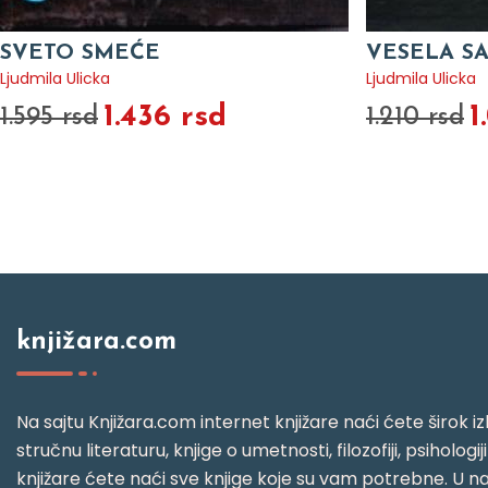
SVETO SMEĆE
VESELA S
Ljudmila Ulicka
Ljudmila Ulicka
1.436 rsd
1
1.595 rsd
1.210 rsd
knjižara.com
Na sajtu Knjižara.com internet knjižare naći ćete širok izb
stručnu literaturu, knjige o umetnosti, filozofiji, psihologij
knjižare ćete naći sve knjige koje su vam potrebne. U naš