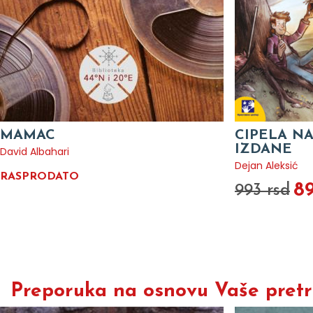
MAMAC
CIPELA NA
IZDANE
David Albahari
Dejan Aleksić
RASPRODATO
89
993 rsd
Preporuka na osnovu Vaše pretra