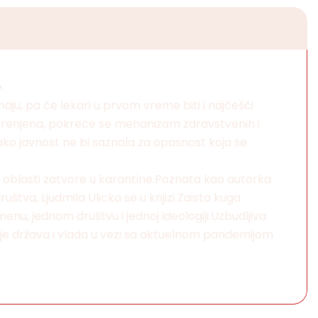
.
ju, pa će lekari u prvom vreme biti i najčešći
iskorenjena, pokreće se mehanizam zdravstvenih i
kako javnost ne bi saznala za opasnost koja se
 te oblasti zatvore u karantine.Poznata kao autorka
uštva, Ljudmila Ulicka se u knjizi Zaista kuga
enu, jednom društvu i jednoj ideologiji.Uzbudljiva
je država i vlada u vezi sa aktuelnom pandemijom