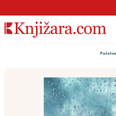
Početn