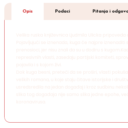
Opis
Podaci
Pitanja i odgovo
Velika ruska književnica Ljudmila Ulicka pripoved
Pojavljujući se iznenada, kuga će najpre iznenadit
prenosioci, jer nisu znali da su u dodiru s kugom.K
represivnih vlasti, zasedaju partijski komiteti, sp
pojavila i s kojom živi.
Dok kuga besni, preteći da se proširi, vlasti pokuša
velikih romana, u koje staju čitave istorijske i dru
usredsredila na jedan događaj i kroz sudbinu nekoli
slika tog događaja nije samo slika jedne epohe, 
koronavirusa.