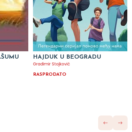
RAŠUMU
HAJDUK U BEOGRADU
Gradimir Stojković
RASPRODATO