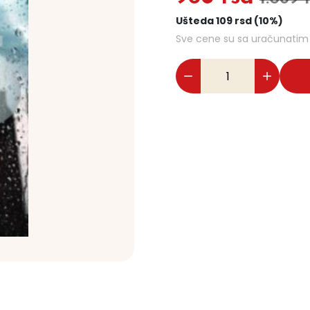
Ušteda 109 rsd (10%)
Sve cene su sa uračunati