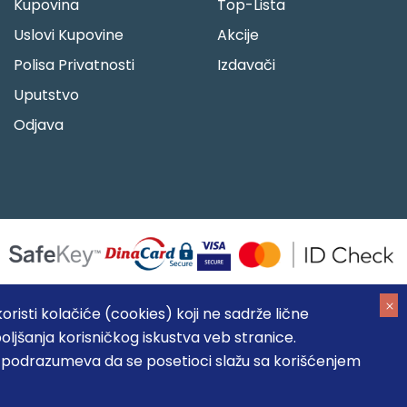
Kupovina
Top-Lista
Uslovi Kupovine
Akcije
Polisa Privatnosti
Izdavači
Uputstvo
Odjava
risti kolačiće (cookies) koji ne sadrže lične
oljšanja korisničkog iskustva veb stranice.
05184104, MB: 20337524
, podrazumeva da se posetioci slažu sa korišćenjem
, prikazu slika i samih cena, ali ne možemo garantovati da su
umeva da su dostupni u svakom trenutku.