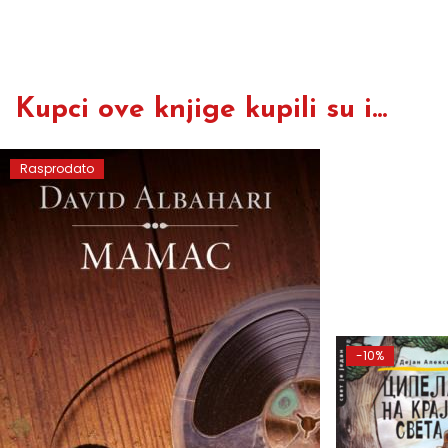
Kupci ove knjige kupili su i...
Rasprodato
-10%