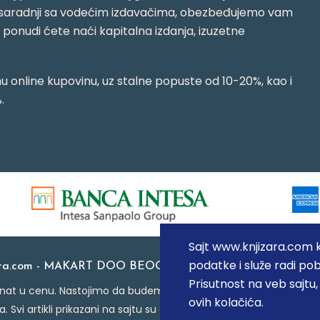
jujući saradnji sa vodećim izdavačima, obezbeđujemo vam
j ponudi ćete naći kapitalna izdanja, izuzetne
 online kupovinu, uz stalne popuste od 10-20%, kao i
.
Sajt www.knjizara.com ko
podatke i služe radi pob
ara.com - MAKART DOO BEOGRAD (NOVI BEOGRAD), PIB: 1
Prisutnost na veb sajtu
at u cenu. Nastojimo da budemo što precizniji u opisu proizvoda
ovih kolačića.
a. Svi artikli prikazani na sajtu su deo naše ponude i ne podraz