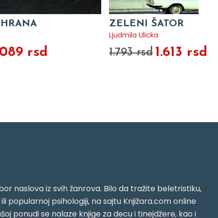
AHRANA
ZELENI ŠATOR
Ljudmila Ulicka
.089 rsd
1.613 rsd
1.793 rsd
or naslova iz svih žanrova. Bilo da tražite beletristiku,
i ili popularnoj psihologiji, na sajtu Knjižara.com online
oj ponudi se nalaze knjige za decu i tinejdžere, kao i