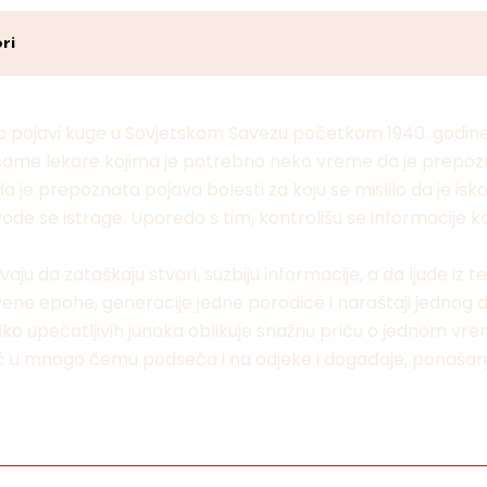
ri
a o pojavi kuge u Sovjetskom Savezu početkom 1940. godine
i same lekare kojima je potrebno neko vreme da je prepozna
ada je prepoznata pojava bolesti za koju se mislilo da je 
rovode se istrage. Uporedo s tim, kontrolišu se informacije 
vaju da zataškaju stvari, suzbiju informacije, a da ljude iz
štvene epohe, generacije jedne porodice i naraštaji jednog dr
ko upečatljivih junaka oblikuje snažnu priču o jednom vrem
već u mnogo čemu podseća i na odjeke i događaje, ponašan