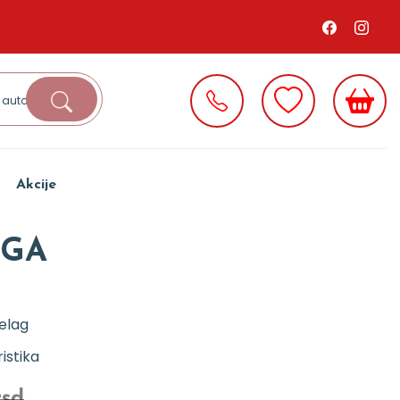
Akcije
UGA
elag
istika
rsd