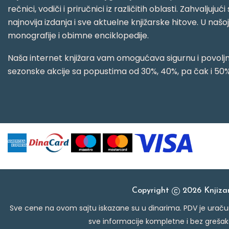
rečnici, vodiči i priručnici iz različitih oblasti. Zahval
najnovija izdanja i sve aktuelne knjižarske hitove. U našo
monografije i obimne enciklopedije.
Naša internet knjižara vam omogućava sigurnu i povoljnu
sezonske akcije sa popustima od 30%, 40%, pa čak i 50%
Copyright
2026 Knjiz
Sve cene na ovom sajtu iskazane su u dinarima. PDV je uračun
sve informacije kompletne i bez grešak