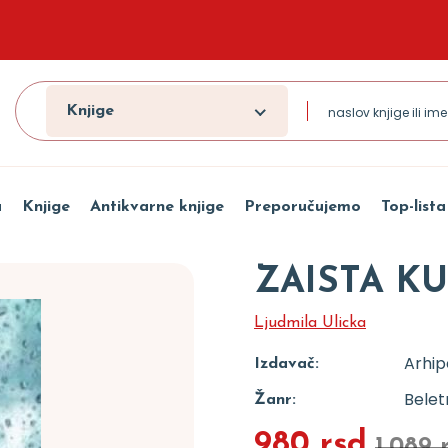
Knjige
a
Knjige
Antikvarne knjige
Preporučujemo
Top-lista
ZAISTA K
Ljudmila Ulicka
Arhip
Izdavač:
Beletr
Žanr:
980 rsd
1.089 