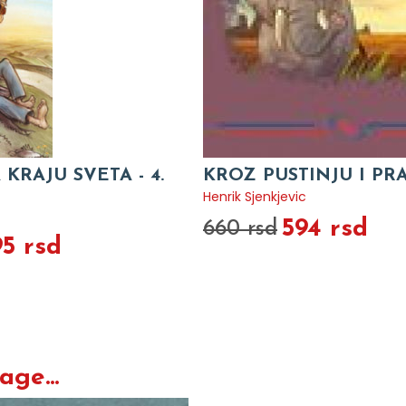
 KRAJU SVETA - 4.
KROZ PUSTINJU I P
Henrik Sjenkjevic
594 rsd
660 rsd
5 rsd
ge...