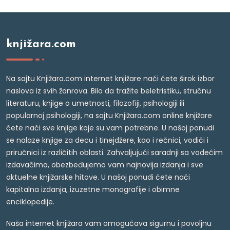
knjižara.com
Na sajtu Knjižara.com internet knjižare naći ćete širok izbor
naslova iz svih žanrova. Bilo da tražite beletristiku, stručnu
literaturu, knjige o umetnosti, filozofiji, psihologiji ili
popularnoj psihologiji, na sajtu Knjižara.com online knjižare
ćete naći sve knjige koje su vam potrebne. U našoj ponudi
se nalaze knjige za decu i tinejdžere, kao i rečnici, vodiči i
priručnici iz različitih oblasti. Zahvaljujući saradnji sa vodećim
izdavačima, obezbeđujemo vam najnovija izdanja i sve
aktuelne knjižarske hitove. U našoj ponudi ćete naći
kapitalna izdanja, izuzetne monografije i obimne
enciklopedije.
Naša internet knjižara vam omogućava sigurnu i povoljnu