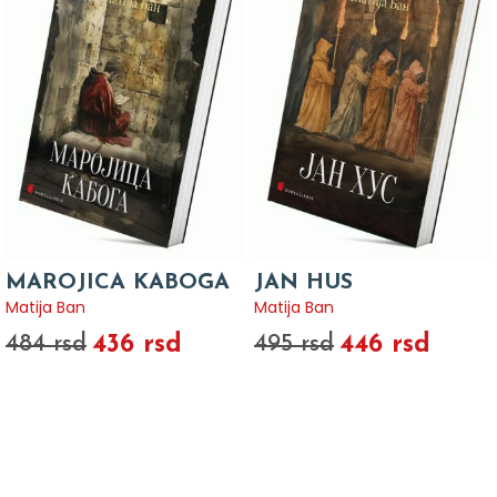
MAROJICA KABOGA
JAN HUS
Matija Ban
Matija Ban
436 rsd
446 rsd
484 rsd
495 rsd