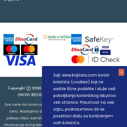
Sajt www.knjizara.com koristi
kolačiće (cookies) koji ne
sadrže lične podatke i služe radi
Copyright
2026 Knjizara.com - MAKART DOO BEOGRAD
poboljšanja korisničkog iskustva
(NOVI BEOGRAD), PIB: 105184104, MB: 20337524
veb stranice. Prisutnost na veb
Sve cene na ovom sajtu iskazane su u dinarima. PDV je uračunat u
sajtu, podrazumeva da se
cenu. Nastojimo da budemo što precizniji u opisu proizvoda,
posetioci slažu sa korišćenjem
prikazu slika i samih cena, ali ne možemo garantovati da su sve
ovih kolačića.
informacije kompletne i bez grešaka. Svi artikli prikazani na sajtu su