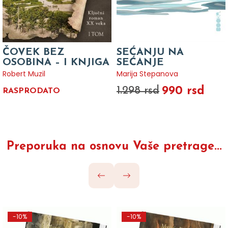
ČOVEK BEZ
SEĆANJU NA
OSOBINA – I KNJIGA
SEĆANJE
Robert Muzil
Marija Stepanova
990 rsd
1.298 rsd
RASPRODATO
Preporuka na osnovu Vaše pretrage...
-10%
-10%