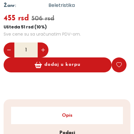
Beletristika
Žanr:
455 rsd
506 rsd
Ušteda 51 rsd (10%)
Sve cene su sa uračunatim PDV-om.
dodaj u korpu
Opis
Podaci