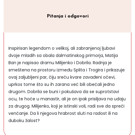
Pitanja i odgovori
Inspirisan legendom o velikoj, ali zabranjenoj ljubavi
dvoje mladih sa obala dalmatinskog primorja, Matija
Ban je napisao dramu Milijenko i Dobrila. Radnja je
smeštena na prostoru između Splita i Trogira i prikazuje
ovaj zaljubljeni par, čiju sreću kvare zavađeni očevi,
uprkos tome što su ih zarana već bili obećali jedno
drugom. Dobrila se buni i pokušava da se suprotstavi
ocu, te hoće u manastir, ali je on ipak prisiljava na udaju
za drugog. Milijenko, koji je istinski voli, radi sve da spreči
venčanje. Da li njegova hrabrost sluti na radost ili na
duboku žalost?