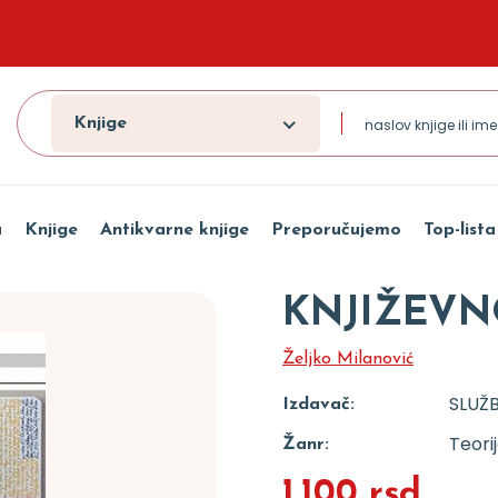
Knjige
a
Knjige
Antikvarne knjige
Preporučujemo
Top-lista
KNJIŽEVNO
Željko Milanović
SLUŽB
Izdavač:
Teorij
Žanr:
1.100 rsd