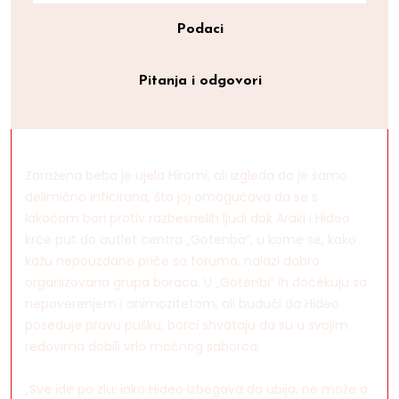
Podaci
Pitanja i odgovori
Zaražena beba je ujela Hiromi, ali izgleda da je samo
delimično inficirana, što joj omogućava da se s
lakoćom bori protiv razbesnelih ljudi dok Araki i Hideo
krče put do autlet centra „Gotenba“, u kome se, kako
kažu nepouzdane priče sa foruma, nalazi dobro
organizovana grupa boraca. U „Gotenbi“ ih dočekuju sa
nepoverenjem i animozitetom, ali budući da Hideo
poseduje pravu pušku, borci shvataju da su u svojim
redovima dobili vrlo moćnog saborca.
„Sve ide po zlu; iako Hideo izbegava da ubija, ne može a