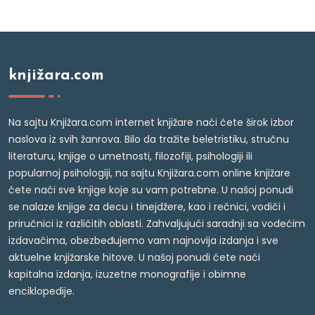
knjižara.com
Na sajtu Knjižara.com internet knjižare naći ćete širok izbor
naslova iz svih žanrova. Bilo da tražite beletristiku, stručnu
literaturu, knjige o umetnosti, filozofiji, psihologiji ili
popularnoj psihologiji, na sajtu Knjižara.com online knjižare
ćete naći sve knjige koje su vam potrebne. U našoj ponudi
se nalaze knjige za decu i tinejdžere, kao i rečnici, vodiči i
priručnici iz različitih oblasti. Zahvaljujući saradnji sa vodećim
izdavačima, obezbeđujemo vam najnovija izdanja i sve
aktuelne knjižarske hitove. U našoj ponudi ćete naći
kapitalna izdanja, izuzetne monografije i obimne
enciklopedije.