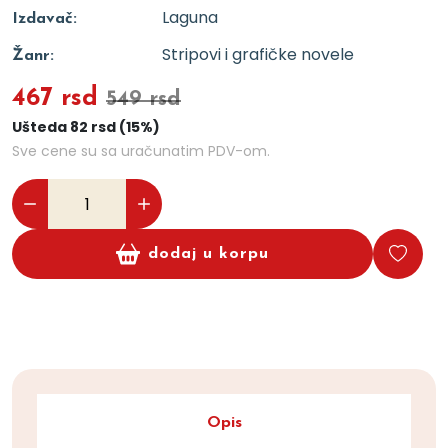
Laguna
Izdavač:
Stripovi i grafičke novele
Žanr:
467 rsd
549 rsd
Ušteda 82 rsd (15%)
Sve cene su sa uračunatim PDV-om.
dodaj u korpu
Opis