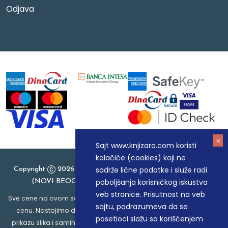
Odjava
Sajt www.knjizara.com koristi
kolačiće (cookies) koji ne
sadrže lične podatke i služe radi
Copyright
2026 Knjizara.com - MAKART DOO BEOGRAD
poboljšanja korisničkog iskustva
(NOVI BEOGRAD), PIB: 105184104, MB: 20337524
veb stranice. Prisutnost na veb
Sve cene na ovom sajtu iskazane su u dinarima. PDV je uračunat u
sajtu, podrazumeva da se
cenu. Nastojimo da budemo što precizniji u opisu proizvoda,
posetioci slažu sa korišćenjem
prikazu slika i samih cena, ali ne možemo garantovati da su sve