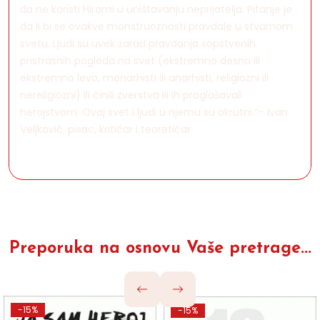
da ne koristi Hiromi u uništavanju neprijatelja. Pitanje je
da li bi se ovakve monstruoznosti pravdale u stvarnom
svetu. Ljudi su uvek zarad pravdanja sopstvenih
pristrasnih pogleda na svet (ekstremno desno ili
ekstremno levo, monarhisti ili anarhisti, religiozni ili
nereligiozni) ili činili zverstva ili ih proglašavali
herojstvom. Ovaj svet i ljudi u njemu su okrutni.“– Ivan
Veljković, pisac, kritičar i teoretičar
Preporuka na osnovu Vaše pretrage...
-15%
-15%