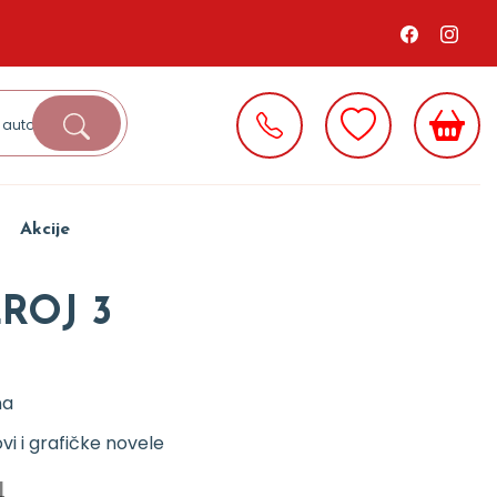
Akcije
ROJ 3
na
ovi i grafičke novele
d