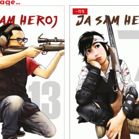
ge...
-15%