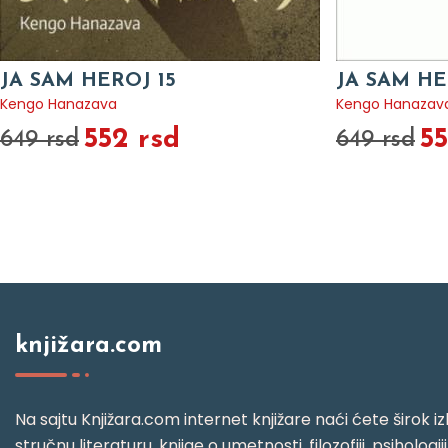
JA SAM HEROJ 15
JA SAM HE
Kengo Hanazava
Kengo Hanazav
552 rsd
55
649 rsd
649 rsd
knjižara.com
Na sajtu Knjižara.com internet knjižare naći ćete širok izb
stručnu literaturu, knjige o umetnosti, filozofiji, psihologij