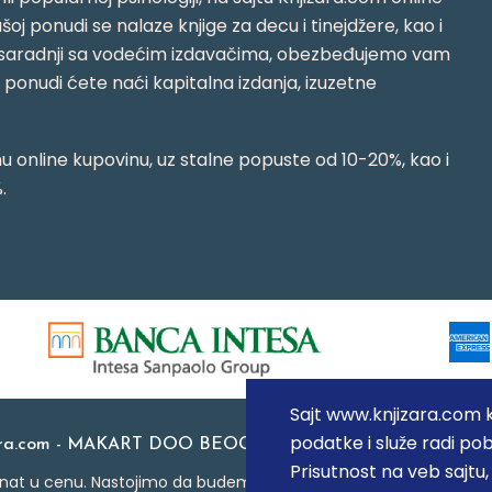
oj ponudi se nalaze knjige za decu i tinejdžere, kao i
jujući saradnji sa vodećim izdavačima, obezbeđujemo vam
j ponudi ćete naći kapitalna izdanja, izuzetne
 online kupovinu, uz stalne popuste od 10-20%, kao i
.
Sajt www.knjizara.com ko
podatke i služe radi pob
ara.com - MAKART DOO BEOGRAD (NOVI BEOGRAD), PIB: 1
Prisutnost na veb sajtu
at u cenu. Nastojimo da budemo što precizniji u opisu proizvoda