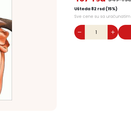
Ušteda 82 rsd (15%)
Sve cene su sa uračunati