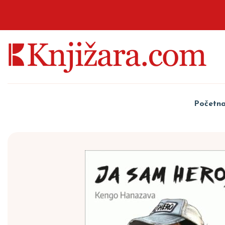
Početn