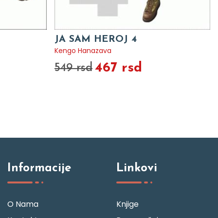
JA SAM HEROJ 4
Kengo Hanazava
467 rsd
549 rsd
Informacije
Linkovi
O Nama
Knjige