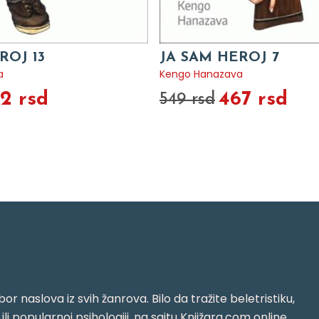
ROJ 13
JA SAM HEROJ 7
a
Kengo Hanazava
2 rsd
467 rsd
549 rsd
or naslova iz svih žanrova. Bilo da tražite beletristiku,
i ili popularnoj psihologiji, na sajtu Knjižara.com online