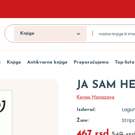
Knjige
a
Knjige
Antikvarne knjige
Preporučujemo
Top-lista
JA SAM HE
Kengo Hanazava
Lagu
Izdavač:
Strip
Žanr:
467 rsd
549 rs