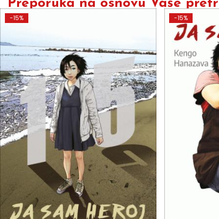
Preporuka na osnovu Vaše pretra
-15%
-15%