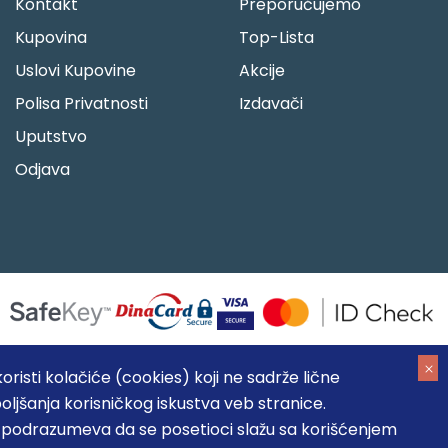
Kontakt
Preporučujemo
Kupovina
Top-Lista
Uslovi Kupovine
Akcije
Polisa Privatnosti
Izdavači
Uputstvo
Odjava
risti kolačiće (cookies) koji ne sadrže lične
oljšanja korisničkog iskustva veb stranice.
05184104, MB: 20337524
, podrazumeva da se posetioci slažu sa korišćenjem
, prikazu slika i samih cena, ali ne možemo garantovati da su