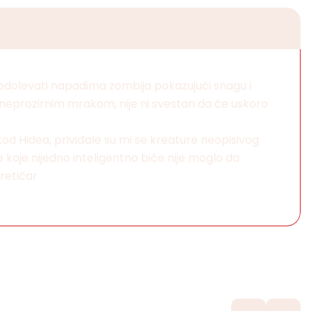
 odolevati napadima zombija pokazujući snagu i
tan neprozirnim mrakom, nije ni svestan da će uskoro
kod Hidea, priviđale su mi se kreature neopisivog
e koje nijedno inteligentno biće nije moglo da
oretičar