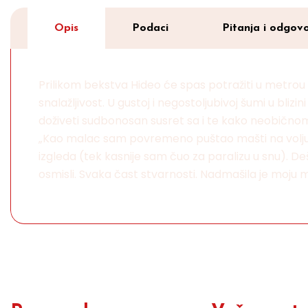
Opis
Podaci
Pitanja i odgovo
Prilikom bekstva Hideo će spas potražiti u metrou
snalažljivost. U gustoj i negostoljubivoj šumi u bli
doživeti sudbonosan susret sa i te kako neobičnom
„Kao malac sam povremeno puštao mašti na volju, pa 
izgleda (tek kasnije sam čuo za paralizu u snu). De
osmisli. Svaka čast stvarnosti. Nadmašila je moju ma