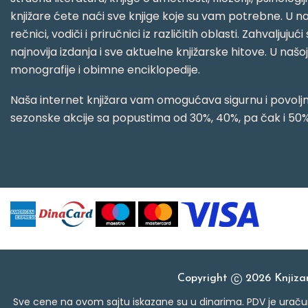
knjižare ćete naći sve knjige koje su vam potrebne. U naš
rečnici, vodiči i priručnici iz različitih oblasti. Zahval
najnovija izdanja i sve aktuelne knjižarske hitove. U našo
monografije i obimne enciklopedije.
Naša internet knjižara vam omogućava sigurnu i povoljnu
sezonske akcije sa popustima od 30%, 40%, pa čak i 50%
Copyright
2026 Knjiz
Sve cene na ovom sajtu iskazane su u dinarima. PDV je uračun