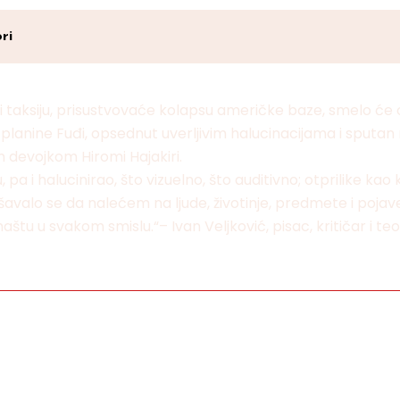
ri
 i taksiju, prisustvovaće kolapsu američke baze, smelo će
zini planine Fuđi, opsednut uverljivim halucinacijama i spu
 devojkom Hiromi Hajakiri.
i halucinirao, što vizuelno, što auditivno; otprilike kao 
šavalo se da nalećem na ljude, životinje, predmete i pojav
štu u svakom smislu.“– Ivan Veljković, pisac, kritičar i te