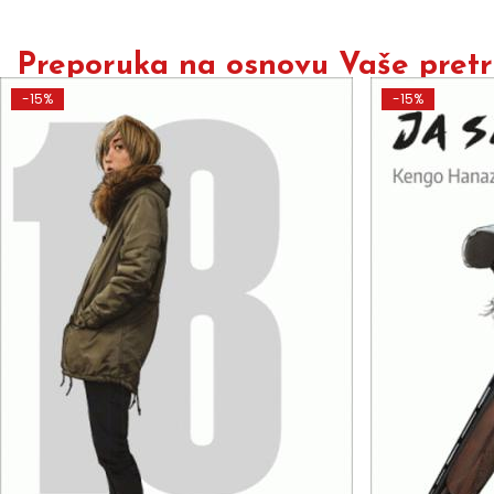
Preporuka na osnovu Vaše pretra
-15%
-15%