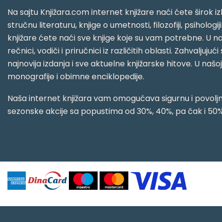
Na sajtu Knjižara.com internet knjižare naći ćete širok izb
stručnu literaturu, knjige o umetnosti, filozofiji, psihologij
knjižare ćete naći sve knjige koje su vam potrebne. U naš
rečnici, vodiči i priručnici iz različitih oblasti. Zahval
najnovija izdanja i sve aktuelne knjižarske hitove. U našo
monografije i obimne enciklopedije.
Naša internet knjižara vam omogućava sigurnu i povoljnu
sezonske akcije sa popustima od 30%, 40%, pa čak i 50%