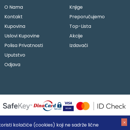
O Nama
Knjige
Kontakt
Preporučujemo
Kupovina
Top-Lista
Uslovi Kupovine
Akcije
Polisa Privatnosti
Izdavači
Uputstvo
Odjava
risti kolačiće (cookies) koji ne sadrže lične