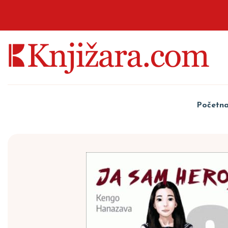
Početn