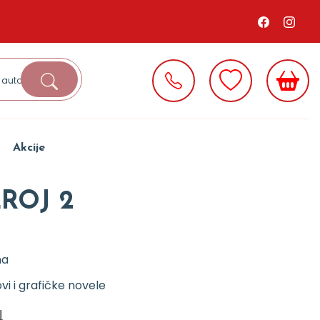
Akcije
ROJ 2
na
ovi i grafičke novele
d