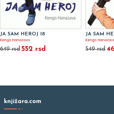
JA SAM HEROJ 18
JA SAM HE
Kengo Hanazava
Kengo Hanazav
552 rsd
46
649 rsd
549 rsd
knjižara.com