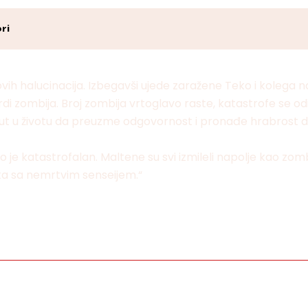
ri
ovih halucinacija. Izbegavši ujede zaražene Teko i kolega
ordi zombija. Broj zombija vrtoglavo raste, katastrofe se 
put u životu da preuzme odgovornost i pronađe hrabrost d
o je katastrofalan. Maltene su svi izmileli napolje kao zomb
ta sa nemrtvim senseijem.“