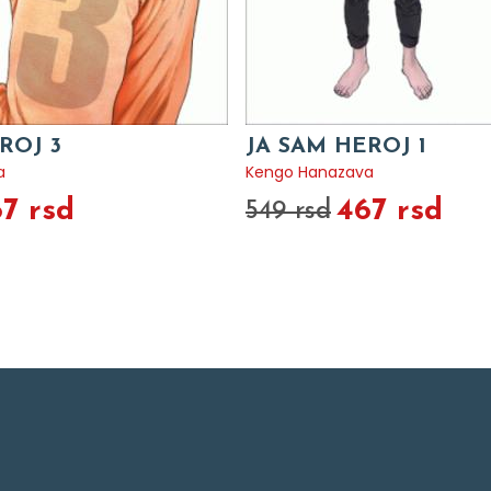
ROJ 3
JA SAM HEROJ 1
a
Kengo Hanazava
7 rsd
467 rsd
549 rsd