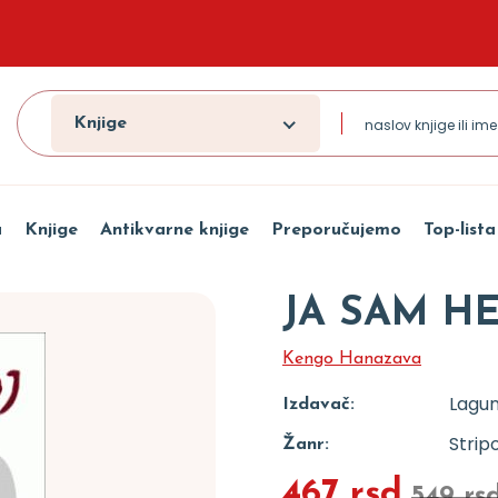
Knjige
a
Knjige
Antikvarne knjige
Preporučujemo
Top-lista
JA SAM HE
Kengo Hanazava
Lagu
Izdavač:
Strip
Žanr:
467 rsd
549 rs