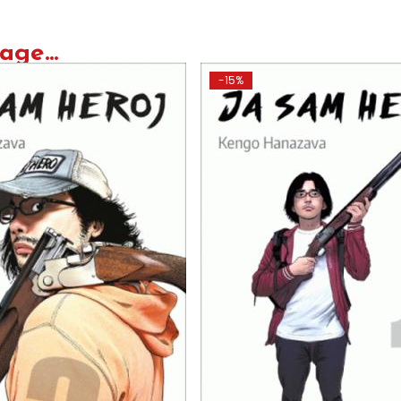
ge...
-15%