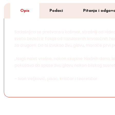
Opis
Podaci
Pitanja i odgovo
Sadašnjica se pretvara u košmar, strašniji od Hide
sveta bežeći iz Tokija od razularenih krvoločnih h
za drugom. Da bi izvukao živu glavu, moraće prvi 
„Nagli nalet vreline, nakon skupine hladnih dana, bi
pokušava da spase živu glavu nakon bliskog susre
– Ivan Veljković, pisac, kritičar i teoretičar