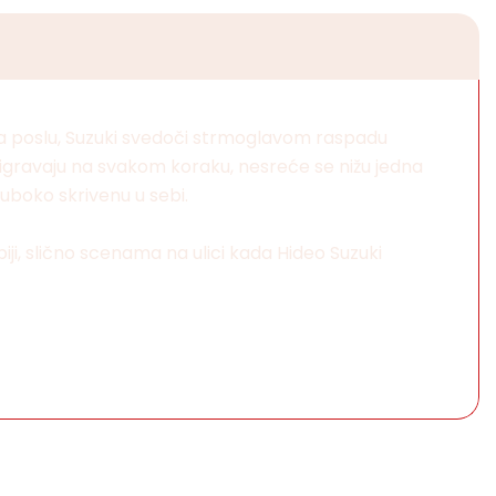
 na poslu, Suzuki svedoči strmoglavom raspadu
odigravaju na svakom koraku, nesreće se nižu jedna
uboko skrivenu u sebi.
iji, slično scenama na ulici kada Hideo Suzuki