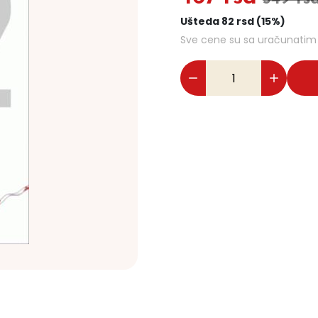
Ušteda 82 rsd (15%)
Sve cene su sa uračunati