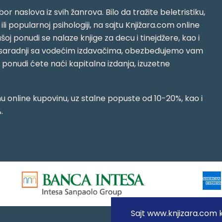
or naslova iz svih žanrova. Bilo da tražite beletristiku,
i ili popularnoj psihologiji, na sajtu Knjižara.com online
oj ponudi se nalaze knjige za decu i tinejdžere, kao i
jujući saradnji sa vodećim izdavačima, obezbeđujemo vam
j ponudi ćete naći kapitalna izdanja, izuzetne
 online kupovinu, uz stalne popuste od 10-20%, kao i
.
Sajt www.knjizara.com ko