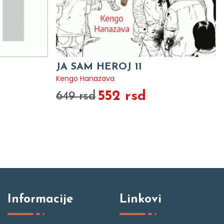
JA SAM HEROJ 11
Kengo Hanazava
552 rsd
649 rsd
Informacije
Linkovi