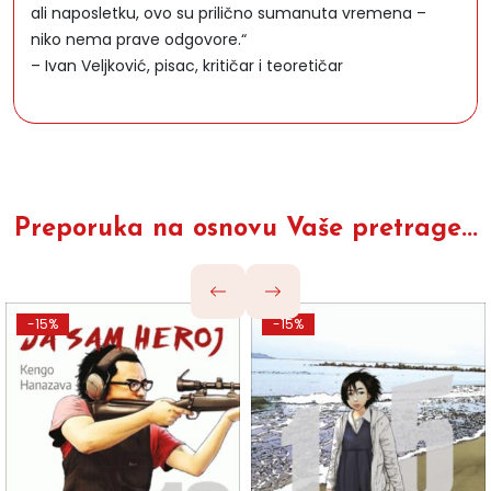
ali naposletku, ovo su prilično sumanuta vremena –
niko nema prave odgovore.“
– Ivan Veljković, pisac, kritičar i teoretičar
Preporuka na osnovu Vaše pretrage...
-15%
-15%