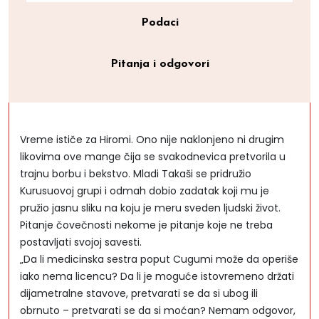
Podaci
Pitanja i odgovori
Vreme ističe za Hiromi. Ono nije naklonjeno ni drugim
likovima ove mange čija se svakodnevica pretvorila u
trajnu borbu i bekstvo. Mladi Takaši se pridružio
Kurusuovoj grupi i odmah dobio zadatak koji mu je
pružio jasnu sliku na koju je meru sveden ljudski život.
Pitanje čovečnosti nekome je pitanje koje ne treba
postavljati svojoj savesti.
„Da li medicinska sestra poput Cugumi može da operiše
iako nema licencu? Da li je moguće istovremeno držati
dijametralne stavove, pretvarati se da si ubog ili
obrnuto – pretvarati se da si moćan? Nemam odgovor,