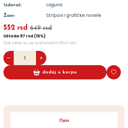
Laguna
Izdavač:
Stripovi i grafičke novele
Žanr:
552 rsd
649 rsd
Ušteda 97 rsd (15%)
Sve cene su sa uračunatim PDV-om.
dodaj u korpu
Opis