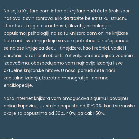
Na sajtu Knjižara.com internet knjižare naći ćete širok izbor
naslova iz svih žanrova. Bilo da tražite beletristiku, stručnu
literaturu, knjige o umetnosti, filozofiji, psihologiji ili
popularnoj psihologiji, na sajtu Knjižara.com online knjižare
ćete naći sve knjige koje su vam potrebne. U našoj ponudi
se nalaze knjige za decu i tinejdžere, kao i rečnici, vodiči i
priručnici iz različitih oblasti. Zahvaljujući saradnji sa vodećim
izdavačima, obezbeđujemo vam najnovija izdanja i sve
aktuelne knjižarske hitove. U našoj ponudi ćete naći
kapitalna izdanja, izuzetne monografije i obimne
enciklopedije.
Naša internet knjižara vam omogućava sigurnu i povoljnu
online kupovinu, uz stalne popuste od 10-20%, kao i sezonske
akcije sa popustima od 30%, 40%, pa čak i 50%.