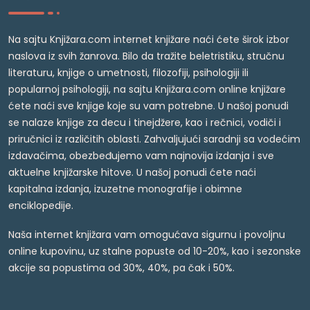
Na sajtu Knjižara.com internet knjižare naći ćete širok izbor
naslova iz svih žanrova. Bilo da tražite beletristiku, stručnu
literaturu, knjige o umetnosti, filozofiji, psihologiji ili
popularnoj psihologiji, na sajtu Knjižara.com online knjižare
ćete naći sve knjige koje su vam potrebne. U našoj ponudi
se nalaze knjige za decu i tinejdžere, kao i rečnici, vodiči i
priručnici iz različitih oblasti. Zahvaljujući saradnji sa vodećim
izdavačima, obezbeđujemo vam najnovija izdanja i sve
aktuelne knjižarske hitove. U našoj ponudi ćete naći
kapitalna izdanja, izuzetne monografije i obimne
enciklopedije.
Naša internet knjižara vam omogućava sigurnu i povoljnu
online kupovinu, uz stalne popuste od 10-20%, kao i sezonske
akcije sa popustima od 30%, 40%, pa čak i 50%.