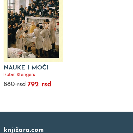
NAUKE I MOĆI
Izabel Stengers
792 rsd
880 rsd
knjižara.com