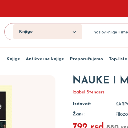
Knjige
a
Knjige
Antikvarne knjige
Preporučujemo
Top-lista
NAUKE I 
Izabel Stengers
KARP
Izdavač:
Filozo
Žanr:
792 rsd
880 rs