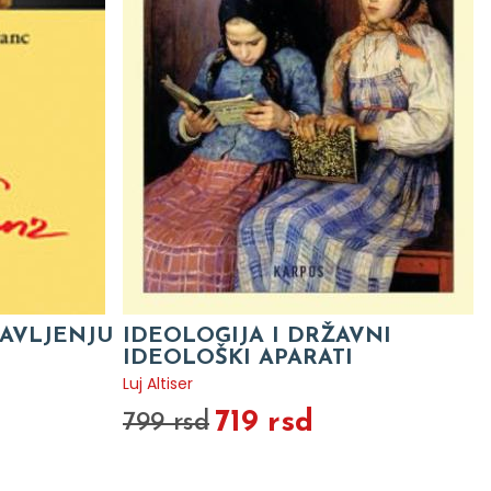
BAVLJENJU
IDEOLOGIJA I DRŽAVNI
IDEOLOŠKI APARATI
Luj Altiser
719 rsd
799 rsd