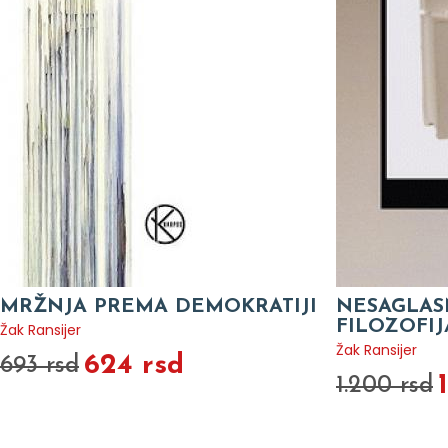
MRŽNJA PREMA DEMOKRATIJI
NESAGLASN
FILOZOFIJ
Žak Ransijer
Žak Ransijer
624 rsd
693 rsd
1.200 rsd