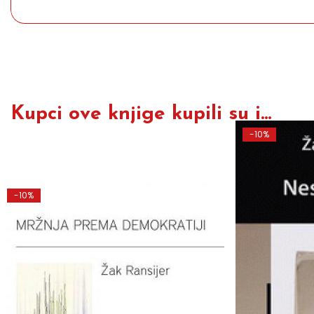
Kupci ove knjige kupili su i...
-10%
-10%