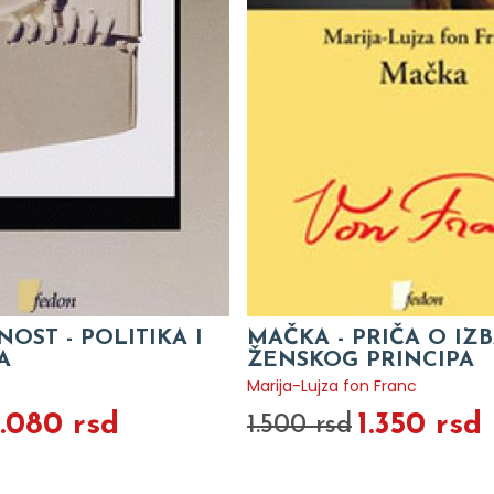
OST - POLITIKA I
MAČKA - PRIČA O IZ
A
ŽENSKOG PRINCIPA
Marija-Lujza fon Franc
1.080 rsd
1.350 rsd
1.500 rsd