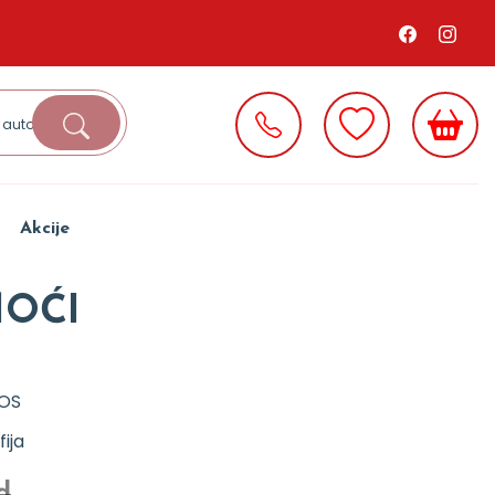
Akcije
MOĆI
OS
fija
d