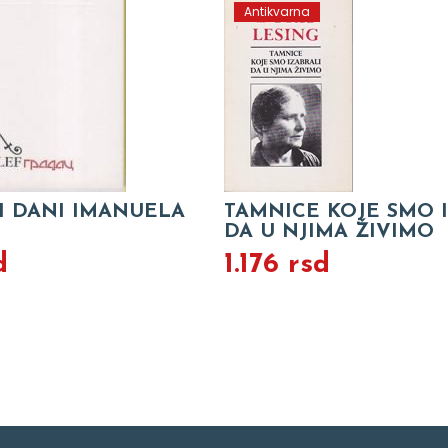
Antikvarna
I DANI IMANUELA
TAMNICE KOJE SMO 
DA U NJIMA ŽIVIMO
d
1.176 rsd