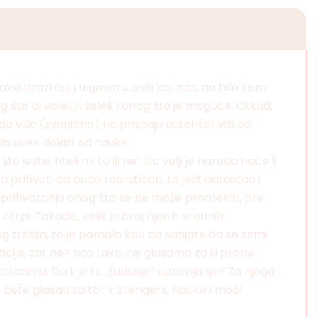
akvi izrazi čuju u govoru onih koji nas, na bilo kom
to bi voleli ili želeli, i onog što je moguće. Otkud,
više (zvanično) ne priznaju autoritet viši od
čin uvek dolazi od nauke.
este, hteli mi to ili ne’. Na volji je naroda hoće li
 prihvati da bude realističan, to jest odrastao i
 prihvatanja onog što se ne može promeniti, pre
pi. Takođe, velik je broj njenih vrednih
 tržišta, to je pomalo kao da sanjate da se sami
je, zar ne? Isto tako, ne glasamo za ili protiv
ama. Da li je to „ljudskije“ upravljanje? Za njega
ete glasati za to.“ I. Stengers, Nauke i moći