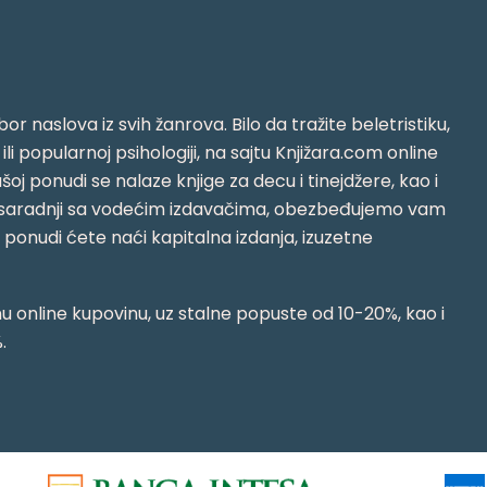
or naslova iz svih žanrova. Bilo da tražite beletristiku,
i ili popularnoj psihologiji, na sajtu Knjižara.com online
oj ponudi se nalaze knjige za decu i tinejdžere, kao i
jujući saradnji sa vodećim izdavačima, obezbeđujemo vam
j ponudi ćete naći kapitalna izdanja, izuzetne
 online kupovinu, uz stalne popuste od 10-20%, kao i
.