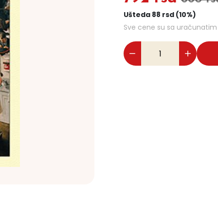
Ušteda 88 rsd (10%)
Sve cene su sa uračunati