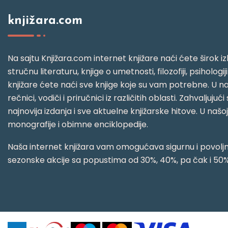
knjižara.com
Na sajtu Knjižara.com internet knjižare naći ćete širok izb
stručnu literaturu, knjige o umetnosti, filozofiji, psihologij
knjižare ćete naći sve knjige koje su vam potrebne. U naš
rečnici, vodiči i priručnici iz različitih oblasti. Zahval
najnovija izdanja i sve aktuelne knjižarske hitove. U našo
monografije i obimne enciklopedije.
Naša internet knjižara vam omogućava sigurnu i povoljnu
sezonske akcije sa popustima od 30%, 40%, pa čak i 50%