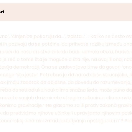
ri
no’, ‘činjenice pokazuju da…’, ‘zaista…’ … Koliko se često ov
ih pozivaju da se potčine, da prihvate razliku između onog š
ući da naša društva žele da budu demokratska, budući da 
je reč o tome šta je moguće a šta nije, na ovaj ili onaj na
a demokratiji. Ona se zadovoljava time da govori ‘ono što j
oga ‘što jeste’. Potrebno je da narod sluša stručnjake, da
 pak imaju zadatak da objasne, da dovedu do razumevanja,
eba doneti odluku.Nauka ima snažna leđa, može puno da otr
, možete sanjati da izmičete strogim zakonima ekonomskog
ima gravitacije.“ Ne glasamo za ili protiv zakonâ gravitaci
 predvidimo njihove učinke, i upravljamo njihovim posledic
ekonomskoj dinamici zarad poboljšanja opšteg dobra“? Pre ć