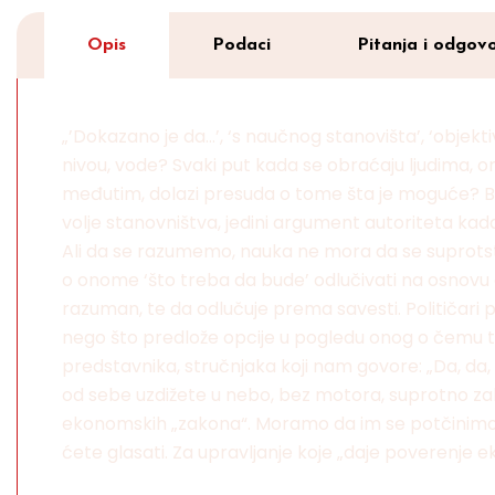
Opis
Podaci
Pitanja i odgovo
„’Dokazano je da…’, ‘s naučnog stanovišta’, ‘objektiv
nivou, vode? Svaki put kada se obraćaju ljudima, oni 
međutim, dolazi presuda o tome šta je moguće? Bud
volje stanovništva, jedini argument autoriteta kada 
Ali da se razumemo, nauka ne mora da se suprotstavlj
o onome ‘što treba da bude’ odlučivati na osnovu on
razuman, te da odlučuje prema savesti. Političari
nego što predlože opcije u pogledu onog o čemu tr
predstavnika, stručnjaka koji nam govore: „Da, da
od sebe uzdižete u nebo, bez motora, suprotno zakon
ekonomskih „zakona“. Moramo da im se potčinimo, da
ćete glasati. Za upravljanje koje „daje poverenje 