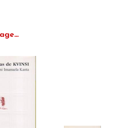
ge...