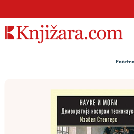
Početn