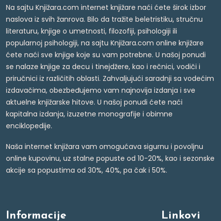
Na sajtu Knjižara.com internet knjižare naći ćete širok izbor
naslova iz svih žanrova. Bilo da tražite beletristiku, stručnu
literaturu, knjige o umetnosti, filozofiji, psihologiji ili
popularnoj psihologiji, na sajtu Knjižara.com online knjižare
ćete naći sve knjige koje su vam potrebne. U našoj ponudi
se nalaze knjige za decu i tinejdžere, kao i rečnici, vodiči i
priručnici iz različitih oblasti. Zahvaljujući saradnji sa vodećim
izdavačima, obezbeđujemo vam najnovija izdanja i sve
aktuelne knjižarske hitove. U našoj ponudi ćete naći
kapitalna izdanja, izuzetne monografije i obimne
enciklopedije.
Naša internet knjižara vam omogućava sigurnu i povoljnu
online kupovinu, uz stalne popuste od 10-20%, kao i sezonske
akcije sa popustima od 30%, 40%, pa čak i 50%.
Informacije
Linkovi