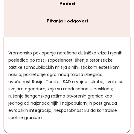
Podaci
Pitanja i odgovori
Vremensko poklapanje nerešene dužničke krize i njenih
posledica po rast i zaposlenost; širenje terorističke
taktike samoubilačkih misija s nihilističkom estetikom
nasilja; pokretanje ogromnog talasa izbeglica;
uvučenost Rusije, Turske i SAD u vojne sukobe, svake sa
svojom agendom, koje su međusobno u neskladu;
rušenje šengenskog režima otvorenih granica kao
jednog od najznačajnijih i najpopularnijih postignuća
evropskih integracija; nesposobnost EU da kontroliše
spoljne granice i