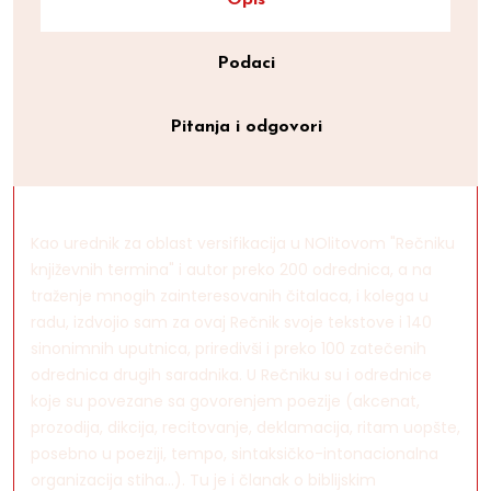
Opis
Podaci
Pitanja i odgovori
Kao urednik za oblast versifikacija u NOlitovom "Rečniku
književnih termina" i autor preko 200 odrednica, a na
traženje mnogih zainteresovanih čitalaca, i kolega u
radu, izdvojio sam za ovaj Rečnik svoje tekstove i 140
sinonimnih uputnica, priredivši i preko 100 zatečenih
odrednica drugih saradnika. U Rečniku su i odrednice
koje su povezane sa govorenjem poezije (akcenat,
prozodija, dikcija, recitovanje, deklamacija, ritam uopšte,
posebno u poeziji, tempo, sintaksičko-intonacionalna
organizacija stiha...). Tu je i članak o biblijskim