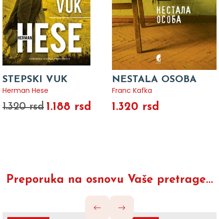
STEPSKI VUK
NESTALA OSOBA
Herman Hese
Franc Kafka
1.188 rsd
1.320 rsd
1.320 rsd
Preporuka na osnovu Vaše pretrage...