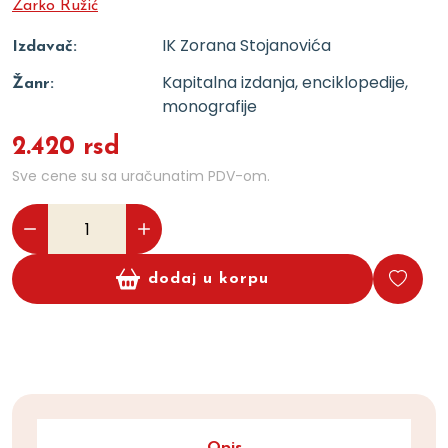
Žarko Ružić
IK Zorana Stojanovića
Izdavač:
Kapitalna izdanja, enciklopedije,
Žanr:
monografije
2.420 rsd
Sve cene su sa uračunatim PDV-om.
dodaj u korpu