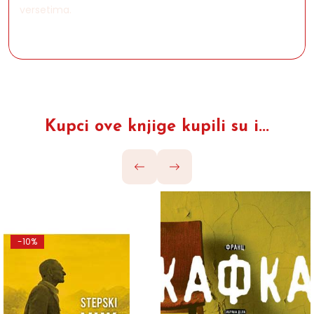
versetima.
Kupci ove knjige kupili su i...
-10%