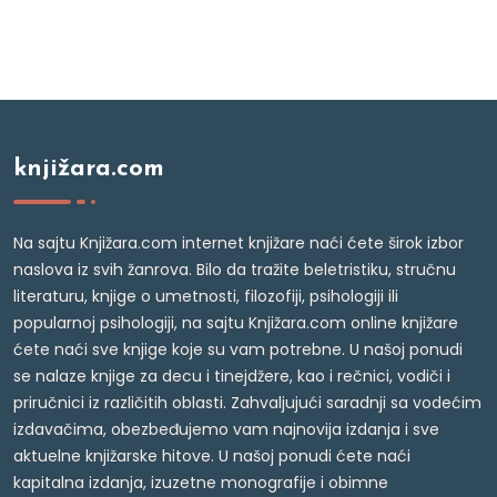
knjižara.com
Na sajtu Knjižara.com internet knjižare naći ćete širok izbor
naslova iz svih žanrova. Bilo da tražite beletristiku, stručnu
literaturu, knjige o umetnosti, filozofiji, psihologiji ili
popularnoj psihologiji, na sajtu Knjižara.com online knjižare
ćete naći sve knjige koje su vam potrebne. U našoj ponudi
se nalaze knjige za decu i tinejdžere, kao i rečnici, vodiči i
priručnici iz različitih oblasti. Zahvaljujući saradnji sa vodećim
izdavačima, obezbeđujemo vam najnovija izdanja i sve
aktuelne knjižarske hitove. U našoj ponudi ćete naći
kapitalna izdanja, izuzetne monografije i obimne