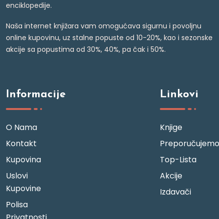
enciklopedije.
Naša internet knjižara vam omogućava sigurnu i povoljnu
online kupovinu, uz stalne popuste od 10-20%, kao i sezonske
akcije sa popustima od 30%, 40%, pa čak i 50%.
Informacije
Linkovi
O Nama
Knjige
Kontakt
Preporučujem
Kupovina
Top-Lista
Uslovi
Akcije
Kupovine
Izdavači
Polisa
Privatnosti