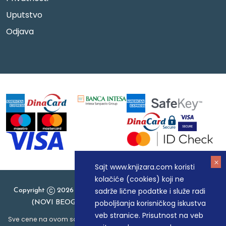
Uputstvo
Odjava
Sajt www.knjizara.com koristi
kolačiće (cookies) koji ne
sadrže lične podatke i služe radi
Copyright
2026 Knjizara.com - MAKART DOO BEOGRAD
poboljšanja korisničkog iskustva
(NOVI BEOGRAD), PIB: 105184104, MB: 20337524
veb stranice. Prisutnost na veb
Sve cene na ovom sajtu iskazane su u dinarima. PDV je uračunat u