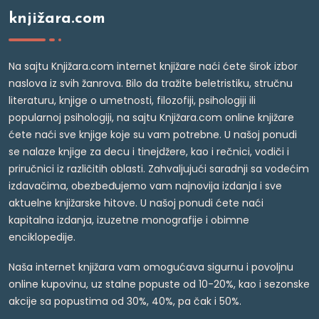
knjižara.com
Na sajtu Knjižara.com internet knjižare naći ćete širok izbor
naslova iz svih žanrova. Bilo da tražite beletristiku, stručnu
literaturu, knjige o umetnosti, filozofiji, psihologiji ili
popularnoj psihologiji, na sajtu Knjižara.com online knjižare
ćete naći sve knjige koje su vam potrebne. U našoj ponudi
se nalaze knjige za decu i tinejdžere, kao i rečnici, vodiči i
priručnici iz različitih oblasti. Zahvaljujući saradnji sa vodećim
izdavačima, obezbeđujemo vam najnovija izdanja i sve
aktuelne knjižarske hitove. U našoj ponudi ćete naći
kapitalna izdanja, izuzetne monografije i obimne
enciklopedije.
Naša internet knjižara vam omogućava sigurnu i povoljnu
online kupovinu, uz stalne popuste od 10-20%, kao i sezonske
akcije sa popustima od 30%, 40%, pa čak i 50%.