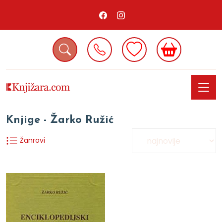
Knjige - Žarko Ružić
Žanrovi