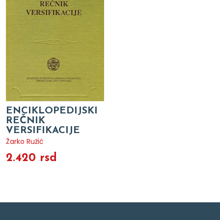
ENCIKLOPEDIJSKI
REČNIK
VERSIFIKACIJE
Žarko Ružić
2.420 rsd