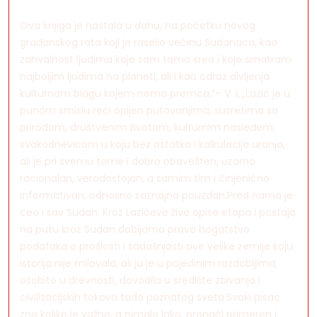
Ova knjiga je nastala u dahu, na početku novog
građanskog rata koji je raselio većinu Sudanaca, kao
zahvalnost ljudima koje sam tamo sreo i koje smatram
najboljim ljudima na planeti, ali i kao odraz divljenja
kulturnom blagu kojem nema premca.“– V. L.„Lazić je u
punom smislu reči opijen putovanjima, susretima sa
prirodom, društvenim životom, kulturnim nasleđem,
svakodnevicom u koju bez ostatka i kalkulacija uranja,
ali je pri svemu tome i dobro obavešten, uzorno
racionalan, verodostojan, a samim tim i činjenično
informativan, odnosno saznajno pouzdan.Pred nama je
ceo i sav Sudan. Kroz Lazićeve žive opise etapa i postaja
na putu kroz Sudan dobijamo pravo bogatstvo
podataka o prošlosti i sadašnjosti ove velike zemlje koju
istorija nije milovala, ali ju je u pojedinim razdobljima,
osobito u drevnosti, dovodila u središte zbivanja i
civilizacijskih tokova tada poznatog sveta.Svaki pisac
zna koliko je važno, a nimalo lako, pronaći primeren i