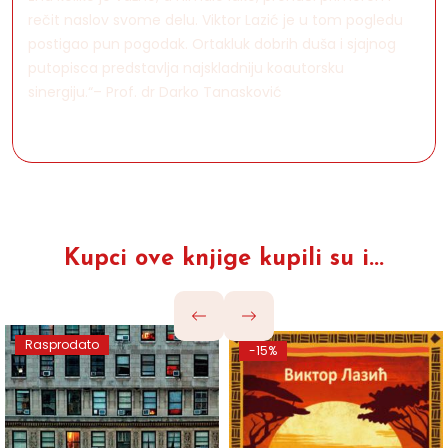
rečit naslov svome delu. Viktor Lazić je u tom pogledu
postigao pun pogodak. Ortakluk dobrih duša i sjajnog
putopisca predstavlja najskladniju koautorsku
sinergiju.“– Prof. dr Darko Tanasković
Kupci ove knjige kupili su i...
Rasprodato
-15%