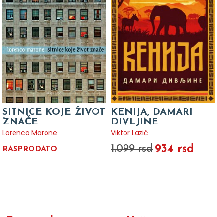
SITNICE KOJE ŽIVOT
KENIJA, DAMARI
ZNAČE
DIVLJINE
Lorenco Marone
Viktor Lazić
934 rsd
1.099 rsd
RASPRODATO