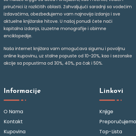
priručnici iz različitih oblasti. Zahvaljujući saradnji sa vodećim
izdavačima, obezbeđujemo vam najnovija izdanja i sve
aktuelne knjižarske hitove. U našoj ponudi ćete naći
kapitalna izdanja, izuzetne monografije i obimne
enciklopedije.
Naša internet knjižara vam omogućava sigurnu i povoljnu
online kupovinu, uz stalne popuste od 10-20%, kao i sezonske
akcije sa popustima od 30%, 40%, pa čak i 50%.
Informacije
Linkovi
O Nama
Knjige
Kontakt
Preporučujem
Kupovina
Top-Lista