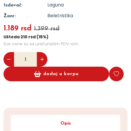
Laguna
Izdavač:
Beletristika
Žanr:
1.189 rsd
1.399 rsd
Ušteda 210 rsd (15%)
Sve cene su sa uračunatim PDV-om.
dodaj u korpu
Opis