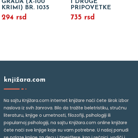
GRADA (X-100
I DRUGE
KRIMI) BR. 1035
PRIPOVETKE
294 rsd
735 rsd
knjižara.com
Na sajtu Knjižara.com internet knjižare naći ćete širok izbor
naslova iz svih žanrova. Bilo da tražite beletristiku, stručnu
literaturu, knjige o umetnosti, filozofiji, psihologiji ili
popularnoj psihologiji, na sajtu Knjižara.com online knjižare
ćete naći sve knjige koje su vam potrebne. U našoj ponudi
se nalaze knjige za decu i tinejdžere, kao i rečnici, vodiči i