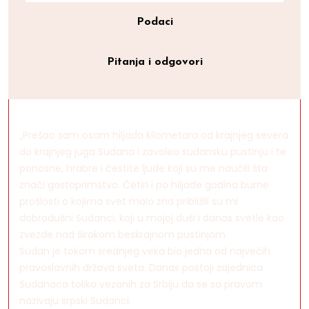
Podaci
Pitanja i odgovori
„Prešao sam osam hiljada kilometara od krajnjeg severa
do krajnjeg juga Sudana i zavoleo sudansku pustinju i te
ponosne, hrabre i čestite ljude koji su me naučili šta
znači gostoprimstvo. Četiri i po hiljade godina burne
prošlosti o kojima svet malo zna približili su mi
dobrodušni Sudanci, koji u mojoj duši i danas svetle kao
zvezde nad širokom beskrajnom pustinjom.
Sudan je tokom srednjeg veka bio jedna od najvećih
pravoslavnih država sveta. Danas postoji zajednica
Sudanaca toliko vezanih za Srbiju da se sa pravom
nazivaju srpski Sudanci.