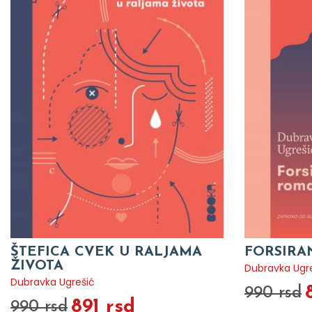
ŠTEFICA CVEK U RALJAMA
FORSIRA
ŽIVOTA
Dubravka Ugr
Dubravka Ugrešić
990 rsd
891 rsd
990 rsd