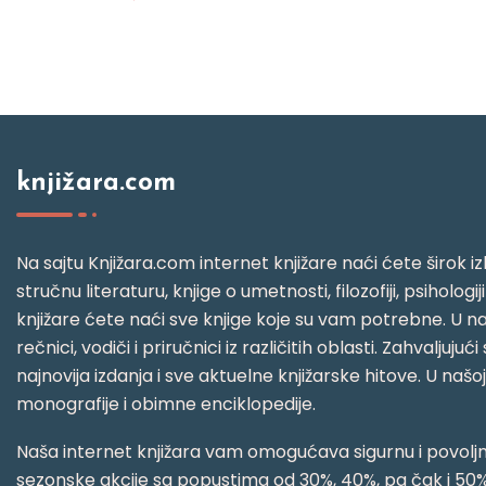
knjižara.com
Na sajtu Knjižara.com internet knjižare naći ćete širok izb
stručnu literaturu, knjige o umetnosti, filozofiji, psihologij
knjižare ćete naći sve knjige koje su vam potrebne. U naš
rečnici, vodiči i priručnici iz različitih oblasti. Zahval
najnovija izdanja i sve aktuelne knjižarske hitove. U našo
monografije i obimne enciklopedije.
Naša internet knjižara vam omogućava sigurnu i povoljnu
sezonske akcije sa popustima od 30%, 40%, pa čak i 50%