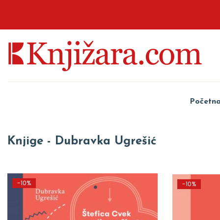
Početn
Knjige - Dubravka Ugrešić
-10%
-10%