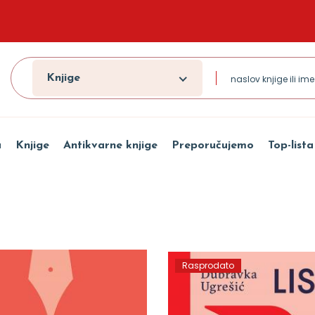
Knjige
a
Knjige
Antikvarne knjige
Preporučujemo
Top-lista
Rasprodato