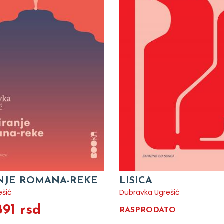
NJE ROMANA-REKE
LISICA
ešić
Dubravka Ugrešić
891 rsd
RASPRODATO