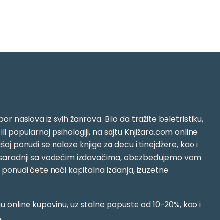
or naslova iz svih žanrova. Bilo da tražite beletristiku,
i ili popularnoj psihologiji, na sajtu Knjižara.com online
oj ponudi se nalaze knjige za decu i tinejdžere, kao i
jujući saradnji sa vodećim izdavačima, obezbeđujemo vam
j ponudi ćete naći kapitalna izdanja, izuzetne
 online kupovinu, uz stalne popuste od 10-20%, kao i
.