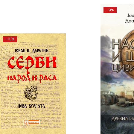
-9%
-10%