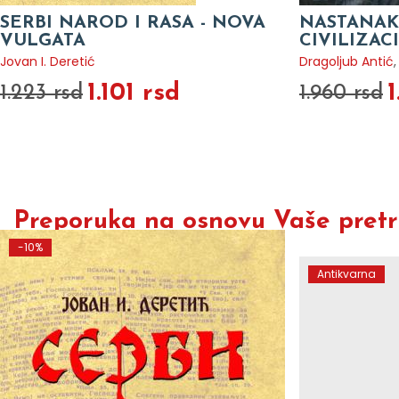
SERBI NAROD I RASA - NOVA
NASTANAK 
VULGATA
CIVILIZAC
Jovan I. Deretić
Dragoljub Antić
1.101 rsd
1
1.223 rsd
1.960 rsd
Preporuka na osnovu Vaše pretra
-10%
Antikvarna