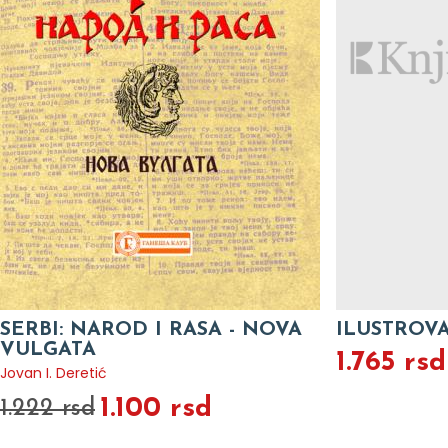
SERBI: NAROD I RASA - NOVA
ILUSTROVA
VULGATA
1.765 rsd
Jovan I. Deretić
1.100 rsd
1.222 rsd