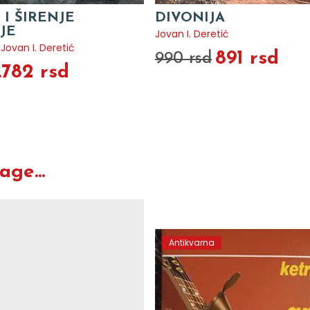
I ŠIRENJE
DIVONIJA
IJE
Jovan I. Deretić
,
Jovan I. Deretić
891 rsd
990 rsd
.782 rsd
ge...
Antikvarna