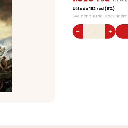
Ušteda 162 rsd (9%)
Sve cene su sa uračunati