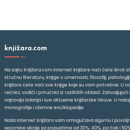
knjižara.com
Na sajtu Knjižara.com internet knjižare naći ćete širok izb
stručnu literaturu, knjige o umetnosti, filozofiji, psihologij
knjižare ćete naći sve knjige koje su vam potrebne. U naš
rečnici, vodiči i priručnici iz različitih oblasti. Zahval
najnovija izdanja i sve aktuelne knjižarske hitove. U našo
monografije i obimne enciklopedije.
Naša internet knjižara vam omogućava sigurnu i povoljnu
sezonske akcije sa popustima od 30%, 40%, pa čak i 50%