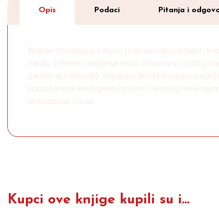
Opis
Podaci
Pitanja i odgovo
Širenje Rimskog carstva i pretvaranje serbskih k
među Srbima. Slabljenje moći Rima dovodi do pode
plemena i rodova). Zapadno Rimsko carstvo nastavlj
karakteristikama igraće tokom čitavog I milenijuma
Hrišćanske crkve.
Kupci ove knjige kupili su i...