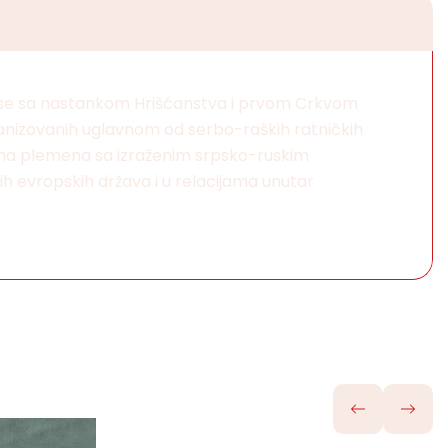
pa se sa nastankom Hrišćanstva i prvom Crkvom
anizovanih uglavnom od serbo-raških ratničkih
rojna plemena sa izraženim srpsko-ruskim
ih evropskih država i u relacijama unutar