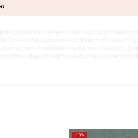
ri
rajiški organizovanih plemena u štit i mač Carstva pokla
le Carstva i dugog procesa nastajanja novih država (org
a svoj pravni kontinuitet kroz državu u Ilirskoj Srbiji. B
 suštinsku ulogu u istoriji Romejskog carstva i novonastal
-10%