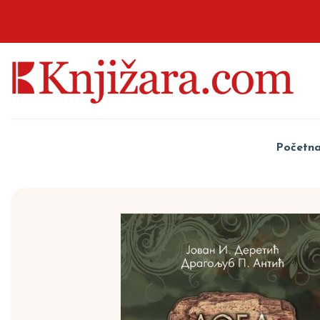
Početn