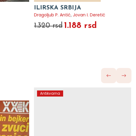
ILIRSKA SRBIJA
Dragoljub P. Antić
,
Jovan I. Deretić
1.188 rsd
1.320 rsd
Antikvarna