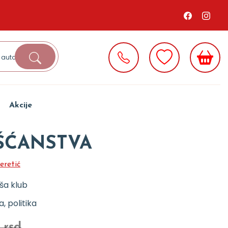
Akcije
ŠĆANSTVA
eretić
ša klub
ja, politika
 rsd