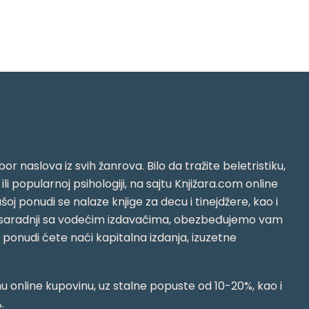
or naslova iz svih žanrova. Bilo da tražite beletristiku,
i ili popularnoj psihologiji, na sajtu Knjižara.com online
oj ponudi se nalaze knjige za decu i tinejdžere, kao i
jujući saradnji sa vodećim izdavačima, obezbeđujemo vam
j ponudi ćete naći kapitalna izdanja, izuzetne
 online kupovinu, uz stalne popuste od 10-20%, kao i
.