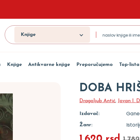
Knjige
a
Knjige
Antikvarne knjige
Preporučujemo
Top-lista
DOBA HRI
Dragoljub Antić
,
Jovan I. D
Gane
Izdavač:
Istori
Žanr:
1.620 rsd
1.782