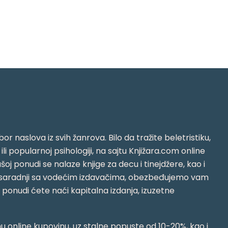
or naslova iz svih žanrova. Bilo da tražite beletristiku,
i ili popularnoj psihologiji, na sajtu Knjižara.com online
oj ponudi se nalaze knjige za decu i tinejdžere, kao i
jujući saradnji sa vodećim izdavačima, obezbeđujemo vam
j ponudi ćete naći kapitalna izdanja, izuzetne
 online kupovinu, uz stalne popuste od 10-20%, kao i