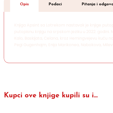
Opis
Podaci
Pitanja i odgovo
Knjiga Apsint sa Lotrekom nastavak je knjige puto
putopisnu knjigu na srpskom jeziku u 2022. godini. 
Kalo, Baskijata, Celana, kroz Hemingvejevu kuću n
Pegi Gugenhajm, Enija Marikonea, Nabokova, Mileve
Kupci ove knjige kupili su i...