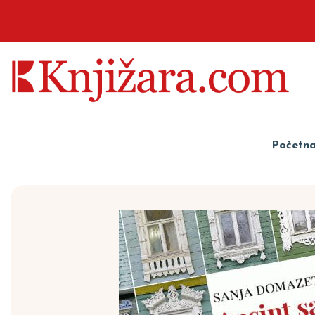
Početn