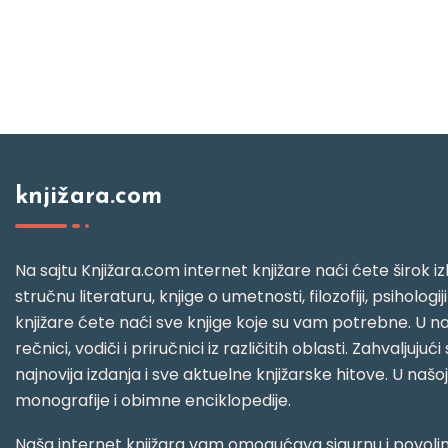
knjižara.com
Na sajtu Knjižara.com internet knjižare naći ćete širok izb
stručnu literaturu, knjige o umetnosti, filozofiji, psihologij
knjižare ćete naći sve knjige koje su vam potrebne. U naš
rečnici, vodiči i priručnici iz različitih oblasti. Zahval
najnovija izdanja i sve aktuelne knjižarske hitove. U našo
monografije i obimne enciklopedije.
Naša internet knjižara vam omogućava sigurnu i povoljnu