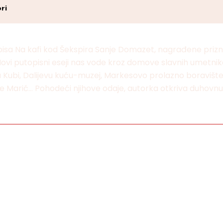
ri
pisa Na kafi kod Šekspira Sanje Domazet, nagrađene prizn
Novi putopisni eseji nas vode kroz domove slavnih umetnika
a Kubi, Dalijevu kuću-muzej, Markesovo prolazno boravišt
 Marić… Pohodeći njihove odaje, autorka otkriva duhovnu v