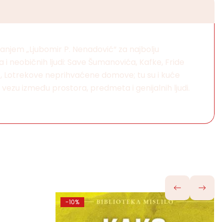
anjem „Ljubomir P. Nenadović“ za najbolju
 i neobičnih ljudi: Save Šumanovića, Kafke, Fride
e, Lotrekove neprihvaćene domove; tu su i kuće
ezu između prostora, predmeta i genijalnih ljudi.
-10%