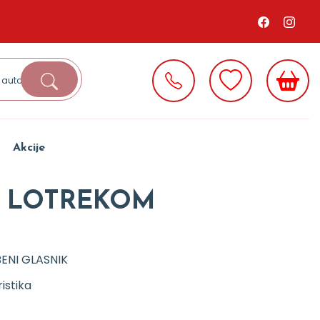
Akcije
A LOTREKOM
ENI GLASNIK
istika