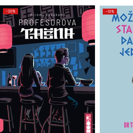
-20%
-10%