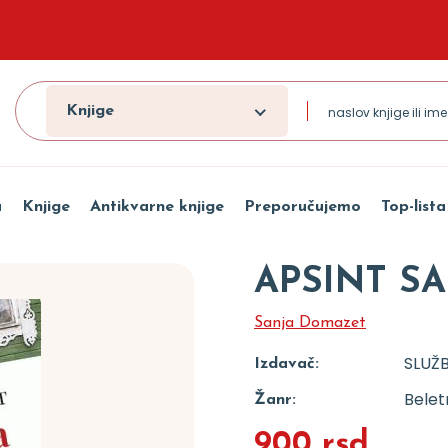
Knjige
a
Knjige
Antikvarne knjige
Preporučujemo
Top-lista
APSINT S
Sanja Domazet
SLUŽB
Izdavač:
Beletr
Žanr:
900 rsd