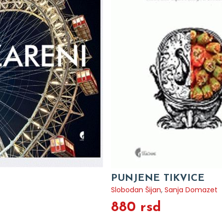
PUNJENE TIKVICE
Slobodan Šijan
,
Sanja Domazet
880 rsd