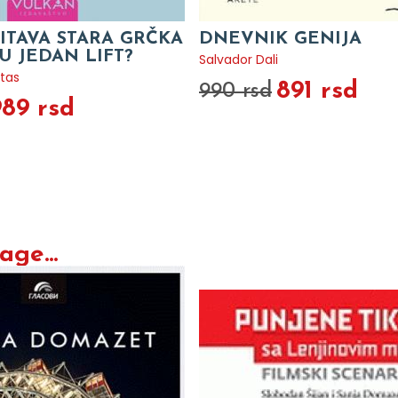
ITAVA STARA GRČKA
DNEVNIK GENIJA
U JEDAN LIFT?
Salvador Dali
tas
891 rsd
990 rsd
989 rsd
ge...