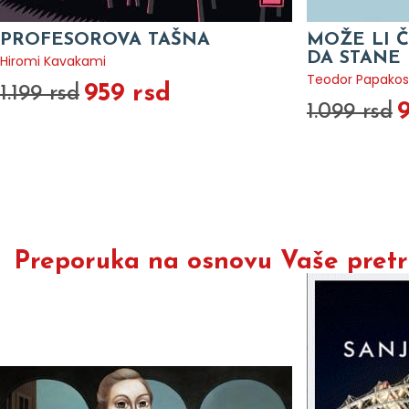
PROFESOROVA TAŠNA
MOŽE LI Č
DA STANE 
Hiromi Kavakami
Teodor Papakos
959 rsd
1.199 rsd
1.099 rsd
Preporuka na osnovu Vaše pretra