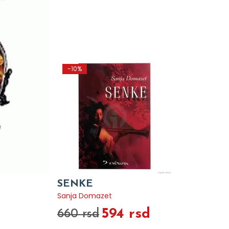
-10%
SENKE
Sanja Domazet
594 rsd
660 rsd