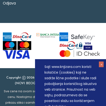
Odjava
Sajt www.knjizara.com koristi
kolačiće (cookies) koji ne
sadrže lične podatke i služe radi
Copyright
2026 Knjizara.com - MAKART DOO BEOGRAD
poboljšanja korisničkog iskustva
(NOVI BEOGRAD), PIB: 105184104, MB: 20337524
veb stranice. Prisutnost na veb
Sve cene na ovom sajtu iskazane su u dinarima. PDV je uračunat u
sajtu, podrazumeva da se
cenu. Nastojimo da budemo što precizniji u opisu proizvoda,
posetioci slažu sa korišćenjem
prikazu slika i samih cena, ali ne možemo garantovati da su sve