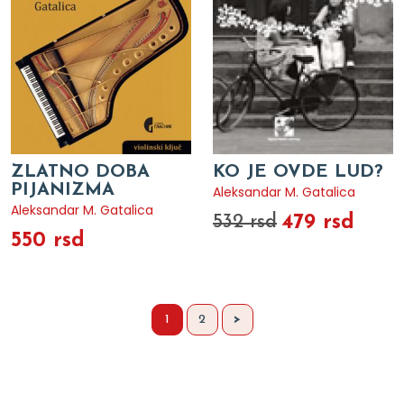
ZLATNO DOBA
KO JE OVDE LUD?
PIJANIZMA
Aleksandar M. Gatalica
Aleksandar M. Gatalica
479 rsd
532 rsd
550 rsd
1
2
>