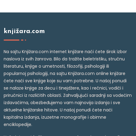
knjižara.com
Na sajtu Knjižara.com internet knjižare naći ćete širok izbor
naslova iz svih žanrova. Bilo da tražite beletristiku, stručnu
literaturu, knjige o umetnosti, filozofiji, psihologiji ili
popularnoj psihologiji, na sajtu Knjižara.com online knjižare
ćete naći sve knjige koje su vam potrebne. U našoj ponudi
se nalaze knjige za decu i tinejdžere, kao i rečnici, vodiči i
priručnici iz različitih oblasti. Zahvaljujući saradnji sa vodećim
izdavačima, obezbeđujemo vam najnovija izdanja i sve
aktuelne knjižarske hitove. U našoj ponudi ćete naći
kapitalna izdanja, izuzetne monografije i obimne
enciklopedije.