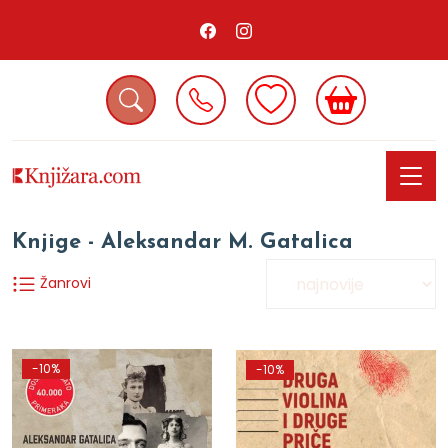
Knjige - Aleksandar M. Gatalica
Žanrovi
-10%
-10%