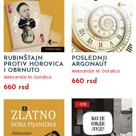
RUBINŠTAJN
POSLEDNJI
PROTIV HOROVICA
ARGONAUT
I OBRNUTO
Aleksandar M. Gatalica
Aleksandar M. Gatalica
660 rsd
660 rsd
-10%