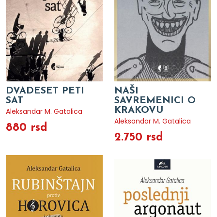
DVADESET PETI
NAŠI
SAT
SAVREMENICI O
KRAKOVU
Aleksandar M. Gatalica
Aleksandar M. Gatalica
880 rsd
2.750 rsd