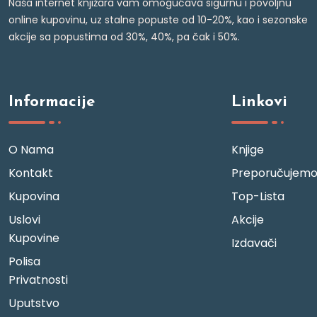
Naša internet knjižara vam omogućava sigurnu i povoljnu
online kupovinu, uz stalne popuste od 10-20%, kao i sezonske
akcije sa popustima od 30%, 40%, pa čak i 50%.
Informacije
Linkovi
O Nama
Knjige
Kontakt
Preporučujem
Kupovina
Top-Lista
Uslovi
Akcije
Kupovine
Izdavači
Polisa
Privatnosti
Uputstvo