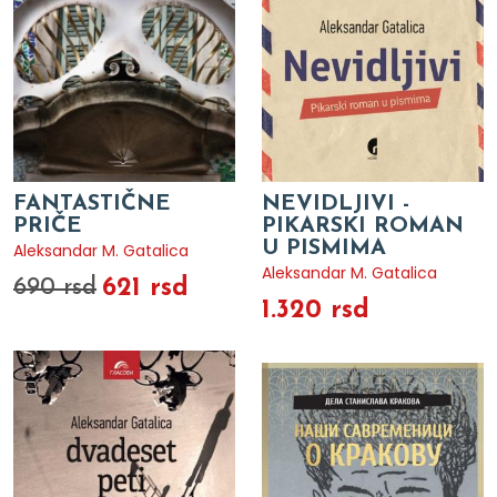
FANTASTIČNE
NEVIDLJIVI -
PRIČE
PIKARSKI ROMAN
U PISMIMA
Aleksandar M. Gatalica
Aleksandar M. Gatalica
621 rsd
690 rsd
1.320 rsd