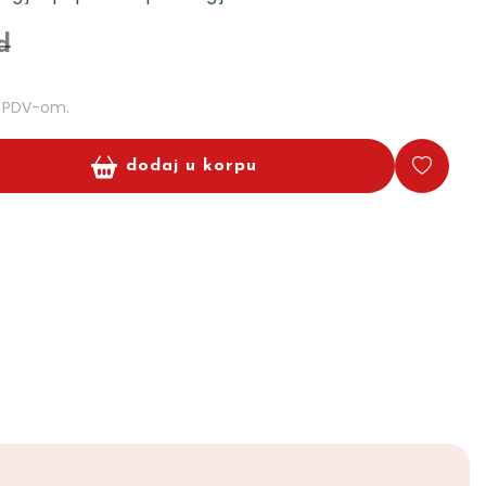
d
m PDV-om.
dodaj u korpu