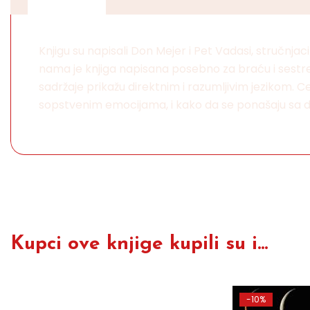
Knjigu su napisali Don Mejer i Pet Vadasi, stručnja
nama je knjiga napisana posebno za braću i sestre
sadržaje prikažu direktnim i razumljivim jezikom. Cel
sopstvenim emocijama, i kako da se ponašaju sa d
Kupci ove knjige kupili su i...
-10%