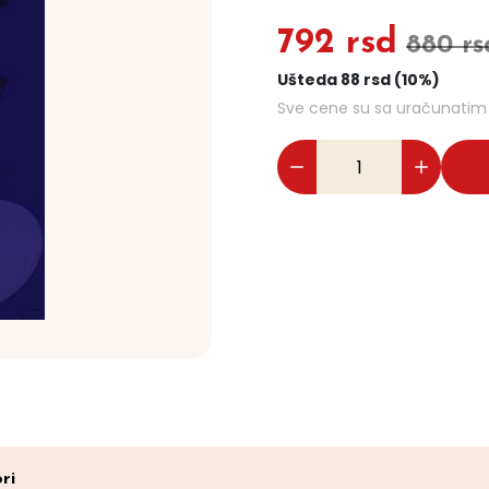
792 rsd
880 rs
Ušteda 88 rsd (10%)
Sve cene su sa uračunati
ri