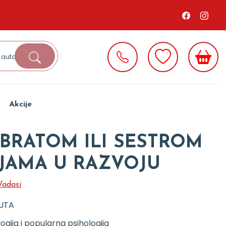
Akcije
 BRATOM ILI SESTROM
JAMA U RAZVOJU
 Vadasi
UTA
logija i popularna psihologija