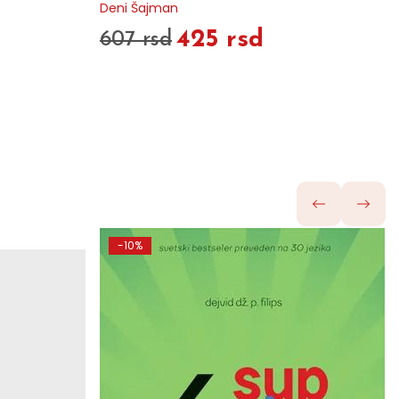
Deni Šajman
425 rsd
607 rsd
-10%