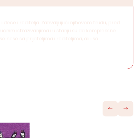
 dece i roditelja. Zahvaljujući njihovom trudu, pred
učnim istraživanjima i u stanju su da kompleksne
nose sa prijateljima i roditeljima, ali i sa