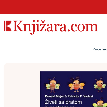
Početn