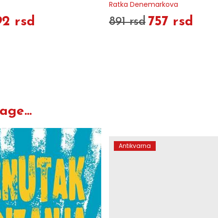
Ratka Denemarkova
92 rsd
757 rsd
891 rsd
ge...
Antikvarna