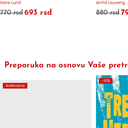
Hane Lund
Arnhil Lauveng
693 rsd
7
770 rsd
880 rsd
Preporuka na osnovu Vaše pretra
-10%
Antikvarna