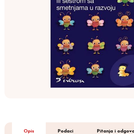
Opis
Podaci
Pitanja i odgovo