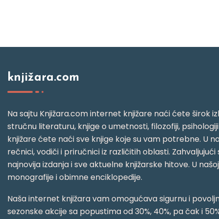
knjižara.com
Na sajtu Knjižara.com internet knjižare naći ćete širok izb
stručnu literaturu, knjige o umetnosti, filozofiji, psihologij
knjižare ćete naći sve knjige koje su vam potrebne. U naš
rečnici, vodiči i priručnici iz različitih oblasti. Zahval
najnovija izdanja i sve aktuelne knjižarske hitove. U našo
monografije i obimne enciklopedije.
Naša internet knjižara vam omogućava sigurnu i povoljnu
sezonske akcije sa popustima od 30%, 40%, pa čak i 50%