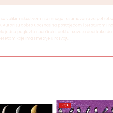
ci sa velikim iskustvom i sa mnogo razumevanja za potrebe i
. Autori su dobro upoznati sa postojećom literaturom i na
o jedno poglavlje nudi širok spektar saveta deci kako da se 
etetom koje ima smetnje u razvoju.
-15%