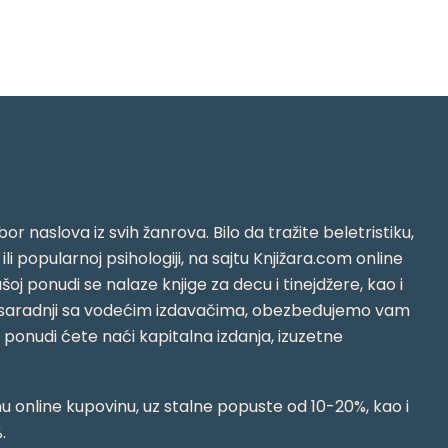
or naslova iz svih žanrova. Bilo da tražite beletristiku,
i ili popularnoj psihologiji, na sajtu Knjižara.com online
oj ponudi se nalaze knjige za decu i tinejdžere, kao i
jujući saradnji sa vodećim izdavačima, obezbeđujemo vam
j ponudi ćete naći kapitalna izdanja, izuzetne
 online kupovinu, uz stalne popuste od 10-20%, kao i
.