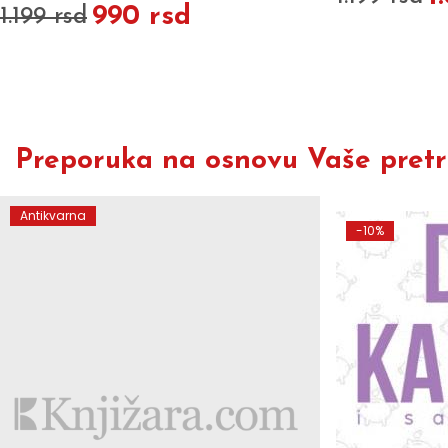
990 rsd
1.199 rsd
Preporuka na osnovu Vaše pretra
Antikvarna
-10%