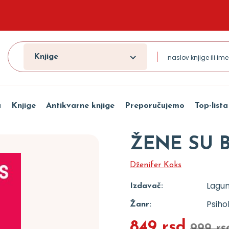
Knjige
a
Knjige
Antikvarne knjige
Preporučujemo
Top-lista
ŽENE SU 
Dženifer Koks
Lagu
Izdavač:
Psiho
Žanr:
849 rsd
999 rs