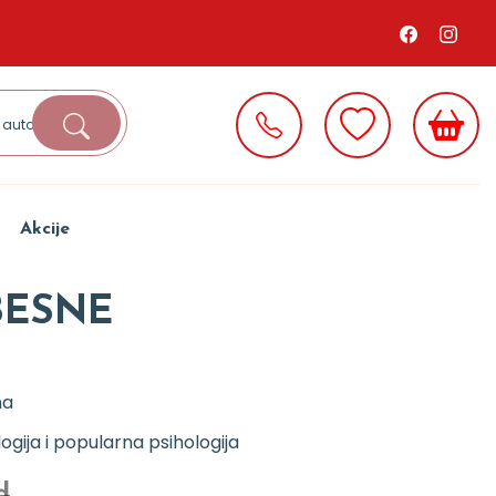
Akcije
BESNE
na
logija i popularna psihologija
d