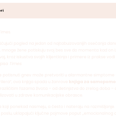
ri
Times.
šćujući pogled na jedan od najtabuizovanijih osećanja dana
e, mnoge žene potiskuju svoj bes sve do momenta kad on iz
zvoj, kroz iskustva svojih klijentkinja i primere iz prakse 
opisa
Times
.
se potisnuti gnev može pretvoriti u alarmantne simptome –
rilera“, ova knjiga spada u žanrove
knjiga za samopomo
različitim fazama života – od detinjstva do zrelog doba –
alizovati u zdrave komunikacijske obrasce.
 koji ponekad nasmeju, a često i nateraju na razmišljanje.
poslu, uklapajući ključne pojmove poput „emocionalnog o