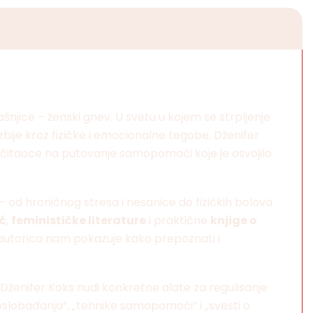
šnjice – ženski gnev. U svetu u kojem se strpljenje
bije kroz fizičke i emocionalne tegobe. Dženifer
vodi čitaoce na putovanje samopomoći koje je osvojilo
 od hroničnog stresa i nesanice do fizičkih bolova
ć
,
feminističke literature
i praktične
knjige o
 autorica nam pokazuje kako prepoznati i
 Dženifer Koks nudi konkretne alate za regulisanje
slobađanja“, „tehnike samopomoći“ i „svesti o