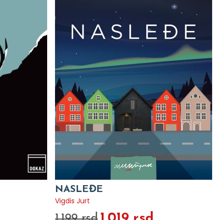
NASLEĐE
Vigdis Jurt
1.019 rsd
1.199 rsd