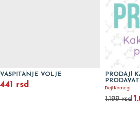
VASPITANJE VOLJE
PRODAJ! 
PRODAVAT
441 rsd
Dejl Karnegi
1
1.199 rsd