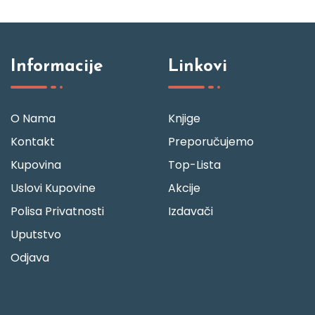
Informacije
Linkovi
O Nama
Knjige
Kontakt
Preporučujemo
Kupovina
Top-Lista
Uslovi Kupovine
Akcije
Polisa Privatnosti
Izdavači
Uputstvo
Odjava