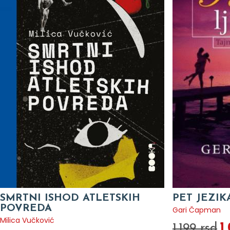
SMRTNI ISHOD ATLETSKIH
PET JEZIK
POVREDA
Gari Čapman
Milica Vučković
1
1.199 rsd