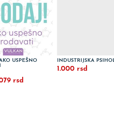
KAKO USPEŠNO
INDUSTRIJSKA PSIHO
I
1.000 rsd
.079 rsd