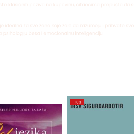
o klasičnih poziva na kupovinu, čitaocima prepušta da sa
idealna za sve žene koje žele da razumeju i prihvate svoj gne
za psihologiju besa i emocionalnu inteligenciju.
-10%