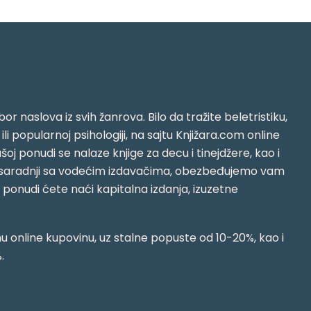
or naslova iz svih žanrova. Bilo da tražite beletristiku,
i ili popularnoj psihologiji, na sajtu Knjižara.com online
oj ponudi se nalaze knjige za decu i tinejdžere, kao i
jujući saradnji sa vodećim izdavačima, obezbeđujemo vam
j ponudi ćete naći kapitalna izdanja, izuzetne
 online kupovinu, uz stalne popuste od 10-20%, kao i
.