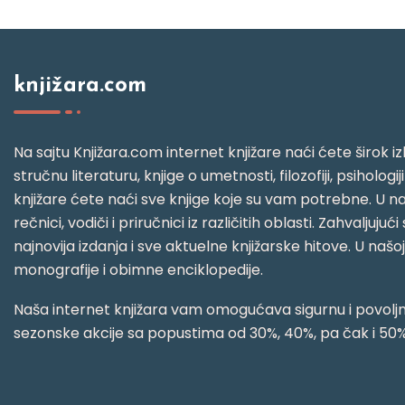
knjižara.com
Na sajtu Knjižara.com internet knjižare naći ćete širok izb
stručnu literaturu, knjige o umetnosti, filozofiji, psihologij
knjižare ćete naći sve knjige koje su vam potrebne. U naš
rečnici, vodiči i priručnici iz različitih oblasti. Zahval
najnovija izdanja i sve aktuelne knjižarske hitove. U našo
monografije i obimne enciklopedije.
Naša internet knjižara vam omogućava sigurnu i povoljnu
sezonske akcije sa popustima od 30%, 40%, pa čak i 50%