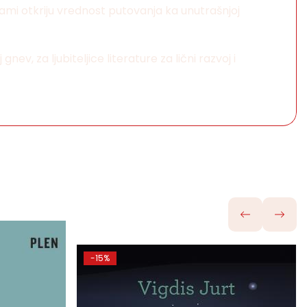
mi otkriju vrednost putovanja ka unutrašnjoj
v, za ljubiteljice literature za lični razvoj i
-15%