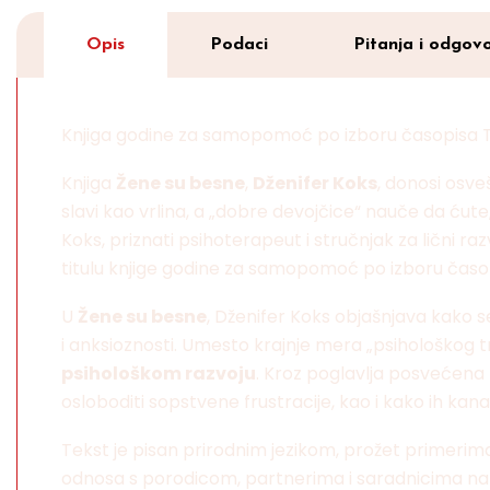
Opis
Podaci
Pitanja i odgovo
Knjiga godine za samopomoć po izboru časopisa 
Knjiga
Žene su besne
,
Dženifer Koks
, donosi osve
slavi kao vrlina, a „dobre devojčice“ nauče da ćut
Koks, priznati psihoterapeut i stručnjak za lični ra
titulu knjige godine za samopomoć po izboru čas
U
Žene su besne
, Dženifer Koks objašnjava kako 
i anksioznosti. Umesto krajnje mera „psihološkog t
psihološkom razvoju
. Kroz poglavlja posvećena 
osloboditi sopstvene frustracije, kao i kako ih kan
Tekst je pisan prirodnim jezikom, prožet primerima
odnosa s porodicom, partnerima i saradnicima na 