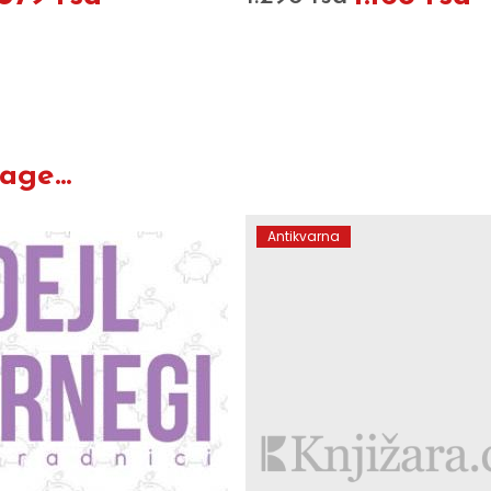
ge...
Antikvarna