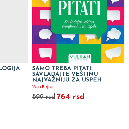
LOGIJA
SAMO TREBA PITATI:
SAVLADAJTE VEŠTINU
NAJVAŽNIJU ZA USPEH
Vejn Bejker
764 rsd
899 rsd