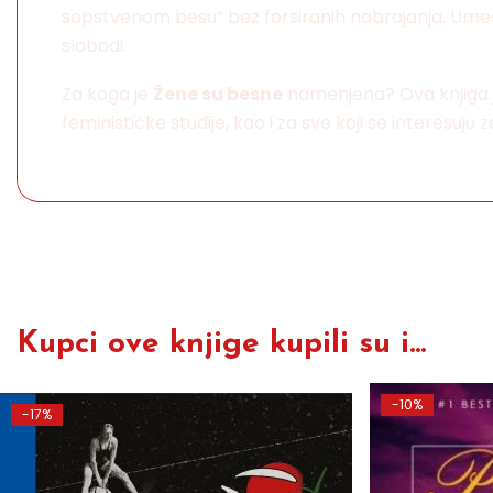
sopstvenom besu“ bez forsiranih nabrajanja. Umest
slobodi.
Za koga je
Žene su besne
namenjena? Ova knjiga je 
feminističke studije, kao i za sve koji se interesuju 
Kupci ove knjige kupili su i...
-10%
-17%