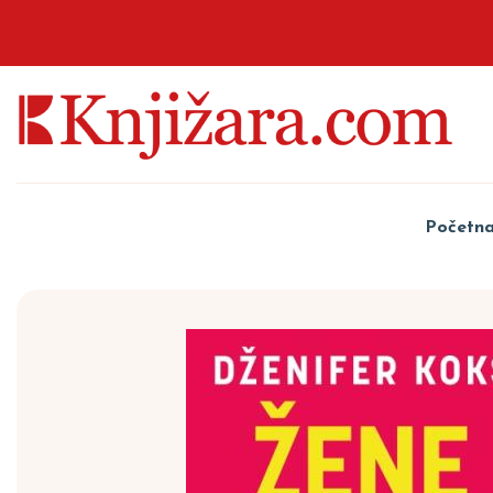
Početn