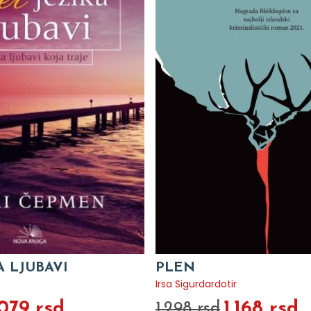
A LJUBAVI
PLEN
Irsa Sigurdardotir
.079 rsd
1.168 rsd
1.298 rsd