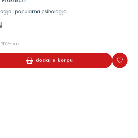
k Praktikum
logija i popularna psihologija
d
m PDV-om.
dodaj u korpu