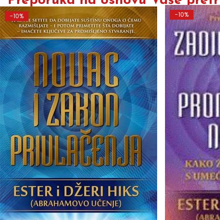
Preporuka na osnovu Vaše pretra
-10%
-10%