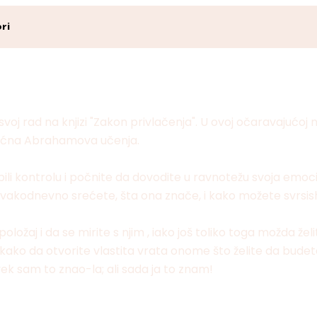
ri
 svoj rad na knjizi "Zakon privlačenja". U ovoj očaravajućoj 
moćna Abrahamova učenja.
ili kontrolu i počnite da dovodite u ravnotežu svoja emo
akodnevno srećete, šta ona znače, i kako možete svrsisho
oložaj i da se mirite s njim , iako još toliko toga možda ž
ako da otvorite vlastita vrata onome što želite da budete
vek sam to znao-la; ali sada ja to znam!