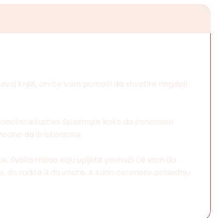
novoj knjizi, oni će vam pomoći da shvatite ringišpil
cionalna iskustva. Spoznajte kako da ponaosob
dno da ih iskoristite.
elite. Svaka misao koju upijete pomoći će vam da
, da radite ili da imate. A kada okrenete poslednju