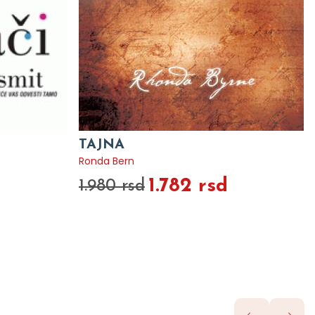
TAJNA
Ronda Bern
1.782 rsd
1.980 rsd