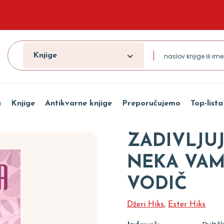
Knjige
a
Knjige
Antikvarne knjige
Preporučujemo
Top-lista
ZADIVLJU
NEKA VAM
VODIČ
Džeri Hiks
,
Ester Hiks