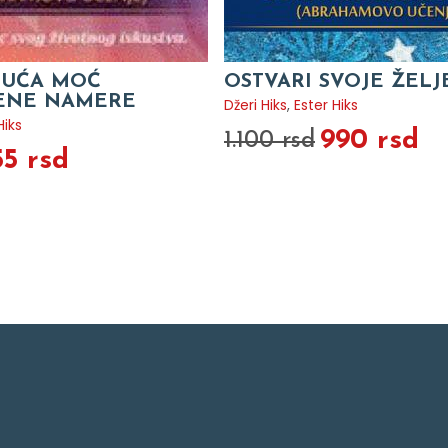
JUĆA MOĆ
OSTVARI SVOJE ŽELJ
ENE NAMERE
Džeri Hiks
,
Ester Hiks
Hiks
990 rsd
1.100 rsd
55 rsd