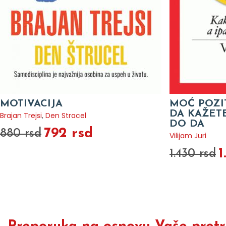
MOTIVACIJA
MOĆ POZI
DA KAŽETE
Brajan Trejsi
,
Den Stracel
DO DA
792 rsd
880 rsd
Vilijam Juri
1
1.430 rsd