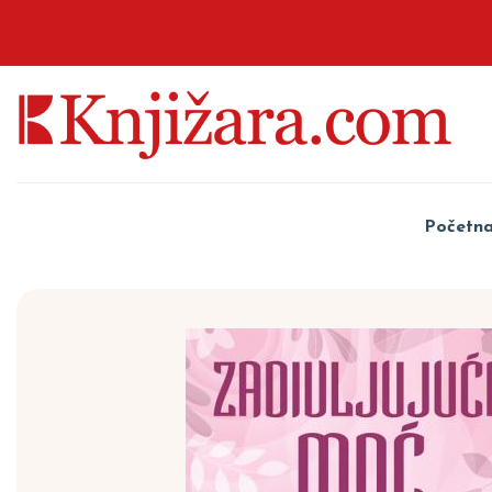
Početn