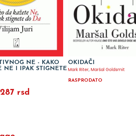
TIVNOG NE - KAKO
OKIDAČI
 NE I IPAK STIGNETE
Mark Riter
,
Maršal Goldsmit
RASPRODATO
.287 rsd