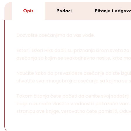
Opis
Podaci
Pitanja i odgovo
Dozvolite osećanjima da vas vode.
Ester i Džeri Hiks dobili su priznanja širom sveta za
osećanja sa kojim se svakodnevno nosite, kroz 
Naučite kako da prevaziđete osećanje da ste izgub
shvatite sva mnogobrojna osećanja sa kojima se sv
Tokom čitanja ćete početi da cenite svoj sadašnji p
bolje razumete vlastite vrednosti i pokazaće vam k
stranicu ove knjige, verovatno ćete pomisliti, Odu