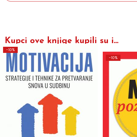
Kupci ove knjige kupili su i...
-10%
-10%