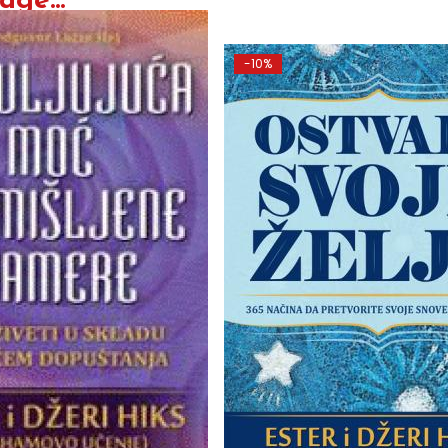
ge...
-10%