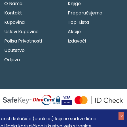
O Nama
Knjige
Kontakt
Preporučujemo
Kupovina
Top-Lista
Uslovi Kupovine
Akcije
Polisa Privatnosti
Izdavači
Uputstvo
Odjava
risti kolačiće (cookies) koji ne sadrže lične
oljšanja korisničkog iskustva veb stranice.
05184104, MB: 20337524