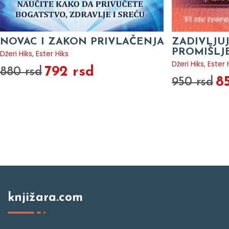
NOVAC I ZAKON PRIVLAČENJA
ZADIVLJU
PROMIŠLJ
Džeri Hiks
,
Ester Hiks
Džeri Hiks
,
Ester 
792 rsd
880 rsd
8
950 rsd
knjižara.com