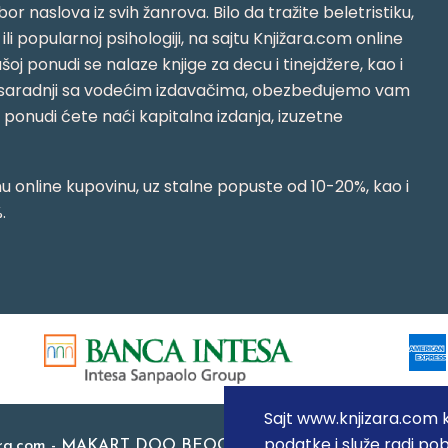
or naslova iz svih žanrova. Bilo da tražite beletristiku,
i ili popularnoj psihologiji, na sajtu Knjižara.com online
oj ponudi se nalaze knjige za decu i tinejdžere, kao i
jujući saradnji sa vodećim izdavačima, obezbeđujemo vam
j ponudi ćete naći kapitalna izdanja, izuzetne
 online kupovinu, uz stalne popuste od 10-20%, kao i
.
Sajt www.knjizara.com ko
podatke i služe radi pob
ara.com - MAKART DOO BEOGRAD (NOVI BEOGRAD), PIB: 1