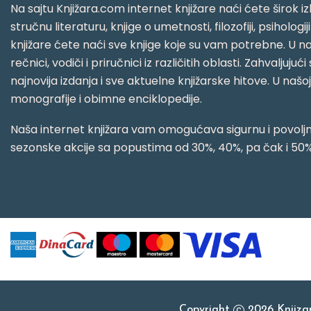
Na sajtu Knjižara.com internet knjižare naći ćete širok izb
stručnu literaturu, knjige o umetnosti, filozofiji, psihologij
knjižare ćete naći sve knjige koje su vam potrebne. U naš
rečnici, vodiči i priručnici iz različitih oblasti. Zahval
najnovija izdanja i sve aktuelne knjižarske hitove. U našo
monografije i obimne enciklopedije.
Naša internet knjižara vam omogućava sigurnu i povoljnu
sezonske akcije sa popustima od 30%, 40%, pa čak i 50%
Copyright
2026 Knjiz