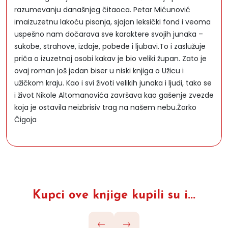
razumevanju današnjeg čitaoca. Petar Mićunović
imaizuzetnu lakoću pisanja, sjajan leksički fond i veoma
uspešno nam dočarava sve karaktere svojih junaka –
sukobe, strahove, izdaje, pobede i ljubavi.To i zaslužuje
priča o izuzetnoj osobi kakav je bio veliki župan. Zato je
ovaj roman još jedan biser u niski knjiga o Užicu i
užičkom kraju. Kao i svi životi velikih junaka i ljudi, tako se
i život Nikole Altomanovića završava kao gašenje zvezde
koja je ostavila neizbrisiv trag na našem nebu.Žarko
Čigoja
Kupci ove knjige kupili su i...