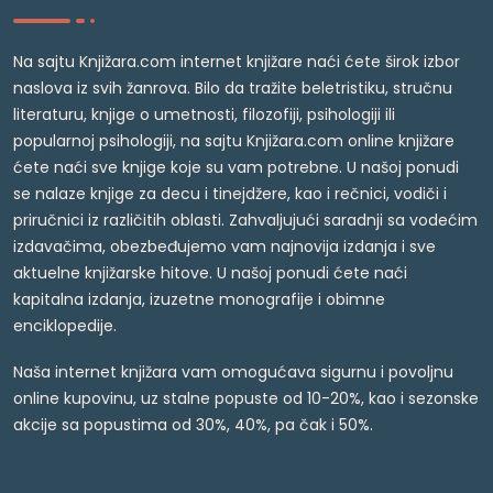
Na sajtu Knjižara.com internet knjižare naći ćete širok izbor
naslova iz svih žanrova. Bilo da tražite beletristiku, stručnu
literaturu, knjige o umetnosti, filozofiji, psihologiji ili
popularnoj psihologiji, na sajtu Knjižara.com online knjižare
ćete naći sve knjige koje su vam potrebne. U našoj ponudi
se nalaze knjige za decu i tinejdžere, kao i rečnici, vodiči i
priručnici iz različitih oblasti. Zahvaljujući saradnji sa vodećim
izdavačima, obezbeđujemo vam najnovija izdanja i sve
aktuelne knjižarske hitove. U našoj ponudi ćete naći
kapitalna izdanja, izuzetne monografije i obimne
enciklopedije.
Naša internet knjižara vam omogućava sigurnu i povoljnu
online kupovinu, uz stalne popuste od 10-20%, kao i sezonske
akcije sa popustima od 30%, 40%, pa čak i 50%.