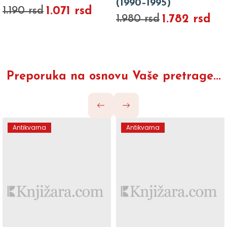
(1990–1995)
1.071 rsd
1.190 rsd
1.782 rsd
1.980 rsd
Preporuka na osnovu Vaše pretrage...
Antikvarna
Antikvarna