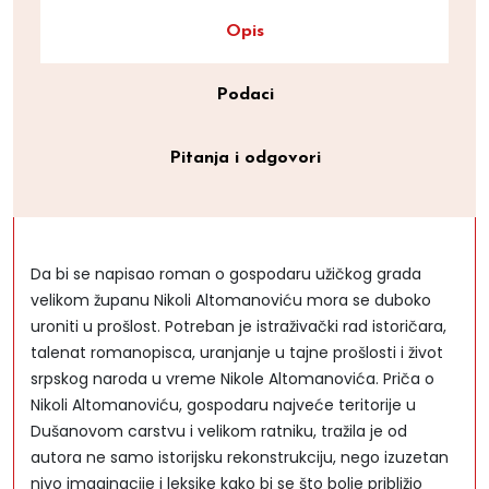
Opis
Podaci
Pitanja i odgovori
Da bi se napisao roman o gospodaru užičkog grada
velikom županu Nikoli Altomanoviću mora se duboko
uroniti u prošlost. Potreban je istraživački rad istoričara,
talenat romanopisca, uranjanje u tajne prošlosti i život
srpskog naroda u vreme Nikole Altomanovića. Priča o
Nikoli Altomanoviću, gospodaru najveće teritorije u
Dušanovom carstvu i velikom ratniku, tražila je od
autora ne samo istorijsku rekonstrukciju, nego izuzetan
nivo imaginacije i leksike kako bi se što bolje približio