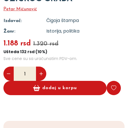
Petar Mićunović
Čigoja štampa
Izdavač:
Istorija, politika
Žanr:
1.188 rsd
1.320 rsd
Ušteda 132 rsd (10%)
Sve cene su sa uračunatim PDV-om.
dodaj u korpu